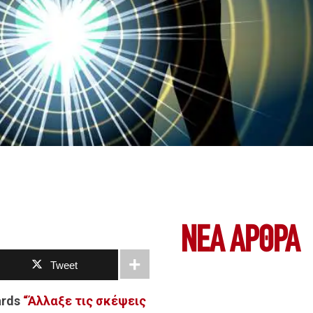
ΝΕΑ ΆΡΘΡΑ
Tweet
ards
“Άλλαξε τις σκέψεις