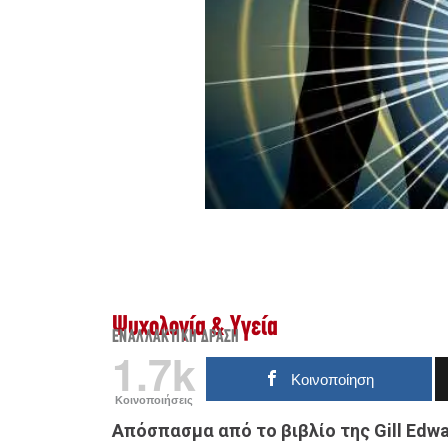
Ψυχολογία & Υγεία
ΕΝΑΛΛΑΚΤΙΚΉ ΔΡΆΣΗ
1.7k
Κοινοποίηση
Κοινοποιήσεις
Απόσπασμα από το βιβλίο της Gill Edw