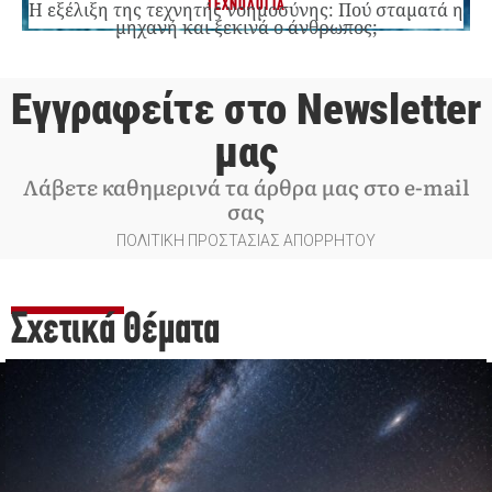
ΤΕΧΝΟΛΟΓΙΑ
Η εξέλιξη της τεχνητής νοημοσύνης: Πού σταματά η
μηχανή και ξεκινά ο άνθρωπος;
Εγγραφείτε στο Newsletter
μας
Λάβετε καθημερινά τα άρθρα μας στο e-mail
σας
ΠΟΛΙΤΙΚΗ ΠΡΟΣΤΑΣΙΑΣ ΑΠΟΡΡΗΤΟΥ
Σχετικά Θέματα