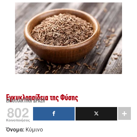
Εγκυκλοπαίδεια της Φύσης
ΕΝΑΛΛΑΚΤΙΚΉ ΔΡΆΣΗ
802
Κοινοποιήσεις
Όνομα:
Κύμινο