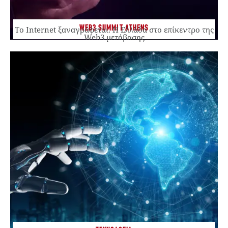
WEB3 SUMMIT ATHENS
Το Internet ξαναγράφεται. Η Ελλάδα στο επίκεντρο της
Web3 μετάβασης