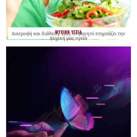
ΨΥΧΙΚΗ ΥΓΕΙΑ
Διατροφή και διάθεση: Πώς το φαγητό επηρεάζει την
ψυχική μας υγεία