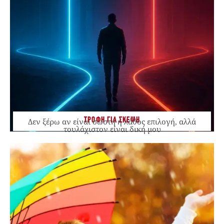
ΤΡΟΦΗ ΓΙΑ ΣΚΕΨΗ
Δεν ξέρω αν είναι σωστή ή λάθος επιλογή, αλλά
τουλάχιστον είναι δική μου