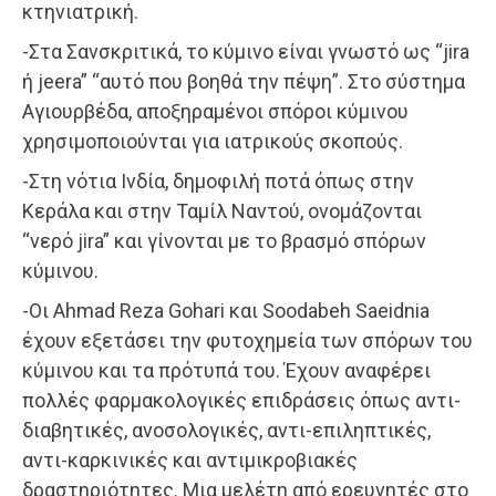
κτηνιατρική.
-Στα Σανσκριτικά, το κύμινο είναι γνωστό ως “jira
ή jeera” “αυτό που βοηθά την πέψη”. Στο σύστημα
Αγιουρβέδα, αποξηραμένοι σπόροι κύμινου
χρησιμοποιούνται για ιατρικούς σκοπούς.
-Στη νότια Ινδία, δημοφιλή ποτά όπως στην
Κεράλα και στην Ταμίλ Ναντού, ονομάζονται
“νερό jira” και γίνονται με το βρασμό σπόρων
κύμινου.
-Οι Ahmad Reza Gohari και Soodabeh Saeidnia
έχουν εξετάσει την φυτοχημεία των σπόρων του
κύμινου και τα πρότυπά του. Έχουν αναφέρει
πολλές φαρμακολογικές επιδράσεις όπως αντι-
διαβητικές, ανοσολογικές, αντι-επιληπτικές,
αντι-καρκινικές και αντιμικροβιακές
δραστηριότητες. Μια μελέτη από ερευνητές στο