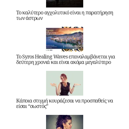
Το καλύτερο αγχολυτικό είναι η παρατήρηση
των άστρων
Το Syros Healing Waves επαναλαμβάνεται για
δεύτερη χρονιά και είναι ακόμα μεγαλύτερο
Κάποια στιγμή κουράζεσαι να προσπαθείς να
είσαι “σωστός”