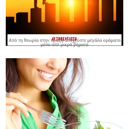
ΑΥΤΟΒΕΛΤΙΩΣΗ
Από τη θεωρία στην πράξη: Στοχεύστε μεγάλα οράματα
μέσα από μικρά βήματα