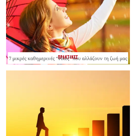
ΠΡΑΚΤΙΚΕΣ
7 μικρές καθημερινές “νίκες” που αλλάζουν τη ζωή μας