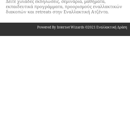
Δείτε χιλιάδες εκδηλώσεις, σεμινάρια, μαθήματα,
εκπαιδευτικά προγράμματα, προορισμούς εναλλακτικών
διακοπών και retreats στην Εναλλακτική Ατζέντα.
Powered By Internet Wizards ©2021 Εναλλακτική Δράση