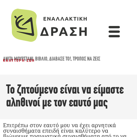
ΑΝΊΤΑ ΜΟΥΡΤΖΆΝΙ
,
ΒΙΒΛΊΟ
,
ΔΙΆΒΑΣΈ ΤΟ!
,
ΤΡΌΠΟΣ ΝΑ ΖΕΙΣ
ΚΑΛΎΤΕΡΗ ΖΩΉ
Το ζητούμενο είναι να είμαστε
αληθινοί με τον εαυτό μας
Επιτρέπω στον εαυτό μου να έχει αρνητικά
συναισθήματα επειδή είναι καλύτερο να
βιώνουμε πραγματικά συναισθήματα από το να