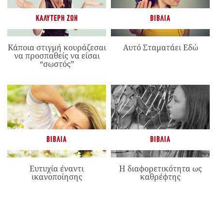
ΚΑΛΎΤΕΡΗ ΖΩΉ
ΒΙΒΛΊΑ
Κάποια στιγμή κουράζεσαι
Αυτό Σταματάει Εδώ
να προσπαθείς να είσαι
“σωστός”
ΒΙΒΛΊΑ
ΒΙΒΛΊΑ
Ευτυχία έναντι
Η διαφορετικότητα ως
ικανοποίησης
καθρέφτης