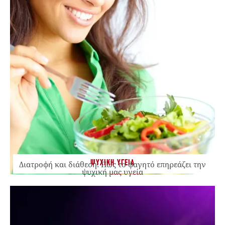
ΨΥΧΙΚΗ ΥΓΕΙΑ
Διατροφή και διάθεση: Πώς το φαγητό επηρεάζει την
ψυχική μας υγεία