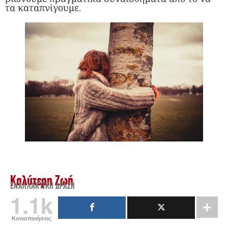
τα καταπνίγουμε.
Καλύτερη Ζωή
ΕΝΑΛΛΑΚΤΙΚΉ ΔΡΆΣΗ
1.1k
Κοινοποιήσεις