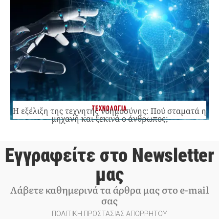
ΤΕΧΝΟΛΟΓΙΑ
Η εξέλιξη της τεχνητής νοημοσύνης: Πού σταματά η
μηχανή και ξεκινά ο άνθρωπος;
Εγγραφείτε στο Newsletter
μας
Λάβετε καθημερινά τα άρθρα μας στο e-mail
σας
ΠΟΛΙΤΙΚΗ ΠΡΟΣΤΑΣΙΑΣ ΑΠΟΡΡΗΤΟΥ