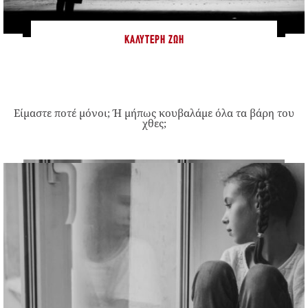
ΚΑΛΎΤΕΡΗ ΖΩΉ
Είμαστε ποτέ μόνοι; Ή μήπως κουβαλάμε όλα τα βάρη του
χθες;