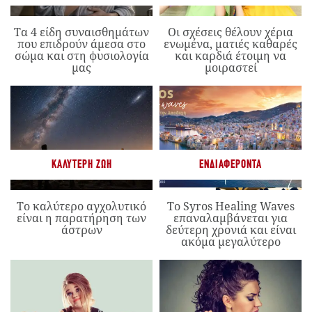
Τα 4 είδη συναισθημάτων
Οι σχέσεις θέλουν χέρια
που επιδρούν άμεσα στο
ενωμένα, ματιές καθαρές
σώμα και στη φυσιολογία
και καρδιά έτοιμη να
μας
μοιραστεί
ΚΑΛΎΤΕΡΗ ΖΩΉ
ΕΝΔΙΑΦΈΡΟΝΤΑ
Το καλύτερο αγχολυτικό
Το Syros Healing Waves
είναι η παρατήρηση των
επαναλαμβάνεται για
άστρων
δεύτερη χρονιά και είναι
ακόμα μεγαλύτερο