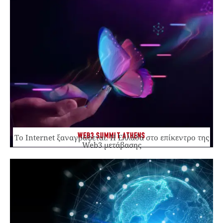
WEB3 SUMMIT ATHENS
Το Internet ξαναγράφεται. Η Ελλάδα στο επίκεντρο της
Web3 μετάβασης