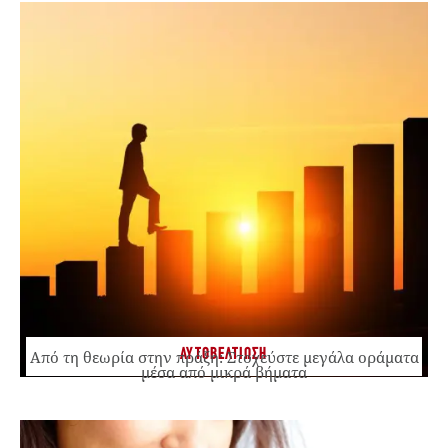
ΑΥΤΟΒΕΛΤΙΩΣΗ
Από τη θεωρία στην πράξη: Στοχεύστε μεγάλα οράματα
μέσα από μικρά βήματα