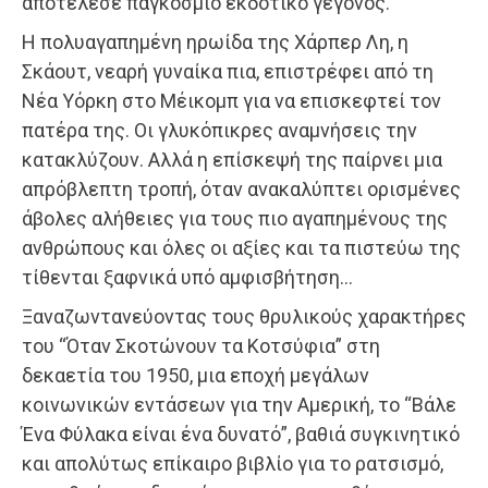
αποτέλεσε παγκόσμιο εκδοτικό γεγονός.
Η πολυαγαπημένη ηρωίδα της Χάρπερ Λη, η
Σκάουτ, νεαρή γυναίκα πια, επιστρέφει από τη
Νέα Υόρκη στο Μέικομπ για να επισκεφτεί τον
πατέρα της. Οι γλυκόπικρες αναμνήσεις την
κατακλύζουν. Αλλά η επίσκεψή της παίρνει μια
απρόβλεπτη τροπή, όταν ανακαλύπτει ορισμένες
άβολες αλήθειες για τους πιο αγαπημένους της
ανθρώπους και όλες οι αξίες και τα πιστεύω της
τίθενται ξαφνικά υπό αμφισβήτηση…
Ξαναζωντανεύοντας τους θρυλικούς χαρακτήρες
του “Όταν Σκοτώνουν τα Κοτσύφια” στη
δεκαετία του 1950, μια εποχή μεγάλων
κοινωνικών εντάσεων για την Αμερική, το “Βάλε
Ένα Φύλακα είναι ένα δυνατό”, βαθιά συγκινητικό
και απολύτως επίκαιρο βιβλίο για το ρατσισμό,