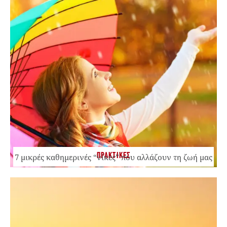
ΠΡΑΚΤΙΚΕΣ
7 μικρές καθημερινές “νίκες” που αλλάζουν τη ζωή μας