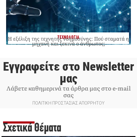
ΤΕΧΝΟΛΟΓΙΑ
Η εξέλιξη της τεχνητής νοημοσύνης: Πού σταματά η
μηχανή και ξεκινά ο άνθρωπος;
Εγγραφείτε στο Newsletter
μας
Λάβετε καθημερινά τα άρθρα μας στο e-mail
σας
ΠΟΛΙΤΙΚΗ ΠΡΟΣΤΑΣΙΑΣ ΑΠΟΡΡΗΤΟΥ
Σχετικά Θέματα