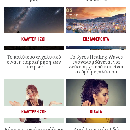
ΚΑΛΎΤΕΡΗ ΖΩΉ
ΕΝΔΙΑΦΈΡΟΝΤΑ
Το καλύτερο αγχολυτικό
Το Syros Healing Waves
είναι η παρατήρηση των
επαναλαμβάνεται για
άστρων
δεύτερη χρονιά και είναι
ακόμα μεγαλύτερο
ΚΑΛΎΤΕΡΗ ΖΩΉ
ΒΙΒΛΊΑ
Κάποια στιγμή κουράζεσαι
Αυτό Σταματάει Εδώ