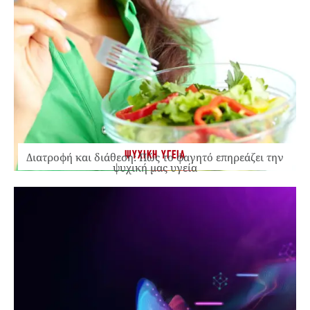
ΨΥΧΙΚΗ ΥΓΕΙΑ
Διατροφή και διάθεση: Πώς το φαγητό επηρεάζει την
ψυχική μας υγεία