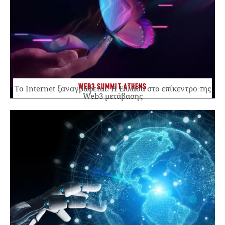
WEB3 SUMMIT ATHENS
Το Internet ξαναγράφεται. Η Ελλάδα στο επίκεντρο της
Web3 μετάβασης