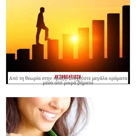
ΑΥΤΟΒΕΛΤΙΩΣΗ
Από τη θεωρία στην πράξη: Στοχεύστε μεγάλα οράματα
μέσα από μικρά βήματα