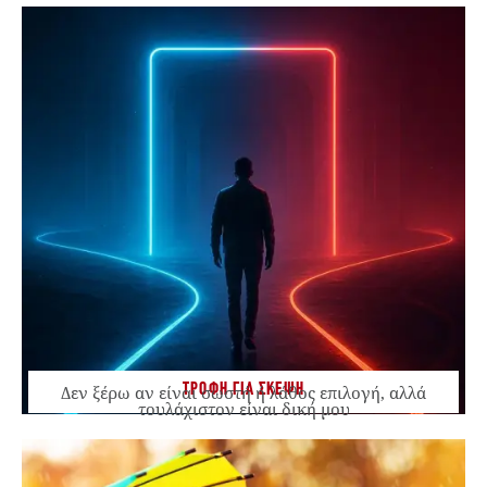
ΤΡΟΦΗ ΓΙΑ ΣΚΕΨΗ
Δεν ξέρω αν είναι σωστή ή λάθος επιλογή, αλλά
τουλάχιστον είναι δική μου