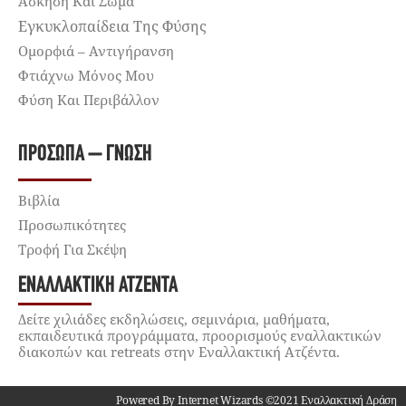
Άσκηση Και Σώμα
Εγκυκλοπαίδεια Της Φύσης
Ομορφιά – Αντιγήρανση
Φτιάχνω Μόνος Μου
Φύση Και Περιβάλλον
ΠΡΌΣΩΠΑ – ΓΝΏΣΗ
Βιβλία
Προσωπικότητες
Τροφή Για Σκέψη
ΕΝΑΛΛΑΚΤΙΚΉ ΑΤΖΈΝΤΑ
Δείτε χιλιάδες εκδηλώσεις, σεμινάρια, μαθήματα,
εκπαιδευτικά προγράμματα, προορισμούς εναλλακτικών
διακοπών και retreats στην Εναλλακτική Ατζέντα.
Powered By Internet Wizards ©2021 Εναλλακτική Δράση