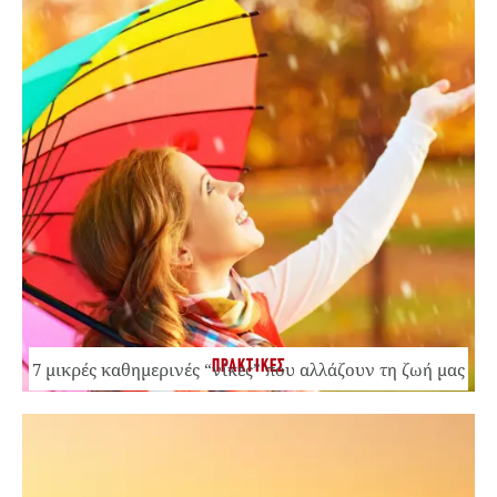
ΠΡΑΚΤΙΚΕΣ
7 μικρές καθημερινές “νίκες” που αλλάζουν τη ζωή μας