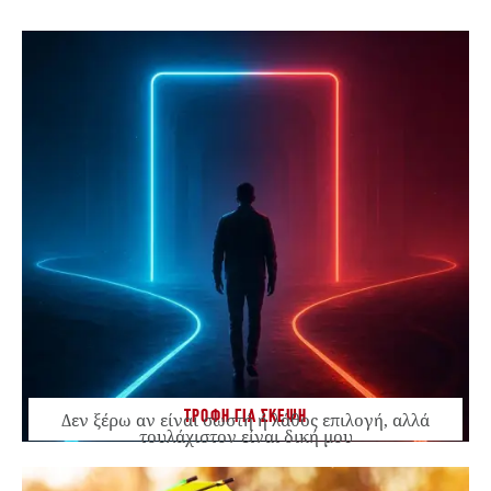
ΤΡΟΦΗ ΓΙΑ ΣΚΕΨΗ
Δεν ξέρω αν είναι σωστή ή λάθος επιλογή, αλλά
τουλάχιστον είναι δική μου