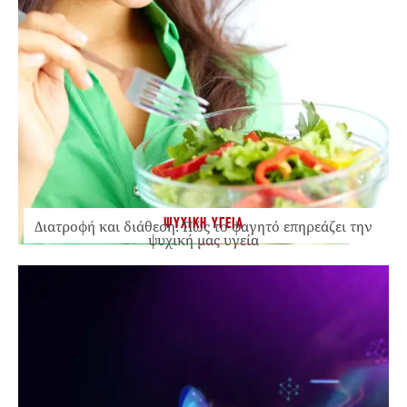
ΨΥΧΙΚΗ ΥΓΕΙΑ
Διατροφή και διάθεση: Πώς το φαγητό επηρεάζει την
ψυχική μας υγεία