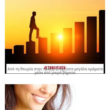
ΑΥΤΟΒΕΛΤΙΩΣΗ
Από τη θεωρία στην πράξη: Στοχεύστε μεγάλα οράματα
μέσα από μικρά βήματα