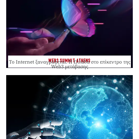
WEB3 SUMMIT ATHENS
Το Internet ξαναγράφεται. Η Ελλάδα στο επίκεντρο της
Web3 μετάβασης