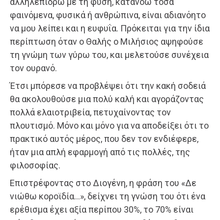
αλληλεπιδρώ με τη φύση, κατανοώ τόσα
φαινόμενα, φυσικά ή ανθρώπινα, είναι αδιανόητο
να μου λείπει και η ευφυΐα. Πρόκειται για την ίδια
περίπτωση όταν ο Θαλής ο Μιλήσιος αψηφούσε
τη γνώμη των γύρω του, και μελετούσε συνέχεια
τον ουρανό.
Έτσι μπόρεσε να προβλέψει ότι την κακή σοδειά
θα ακολουθούσε μια πολύ καλή και αγοράζοντας
πολλά ελαιοτριβεία, πετυχαίνοντας τον
πλουτισμό. Μόνο και μόνο για να αποδείξει ότι το
πρακτικό αυτός μέρος, που δεν τον ενδιέφερε,
ήταν μια απλή εφαρμογή από τις πολλές, της
φιλοσοφίας.
Επιστρέφοντας στο Διογένη, η φράση του «Δε
νιώθω κοροϊδία…», δείχνει τη γνώση του ότι ένα
ερέθισμα έχει αξία περίπου 30%, το 70% είναι