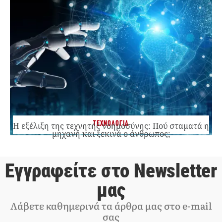
ΤΕΧΝΟΛΟΓΙΑ
Η εξέλιξη της τεχνητής νοημοσύνης: Πού σταματά η
μηχανή και ξεκινά ο άνθρωπος;
Εγγραφείτε στο Newsletter
μας
Λάβετε καθημερινά τα άρθρα μας στο e-mail
σας