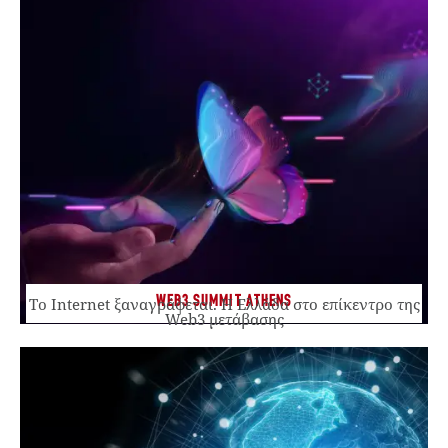
WEB3 SUMMIT ATHENS
Το Internet ξαναγράφεται. Η Ελλάδα στο επίκεντρο της
Web3 μετάβασης