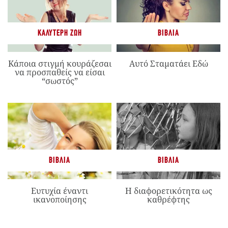
ΚΑΛΎΤΕΡΗ ΖΩΉ
ΒΙΒΛΊΑ
Κάποια στιγμή κουράζεσαι
Αυτό Σταματάει Εδώ
να προσπαθείς να είσαι
“σωστός”
ΒΙΒΛΊΑ
ΒΙΒΛΊΑ
Ευτυχία έναντι
Η διαφορετικότητα ως
ικανοποίησης
καθρέφτης