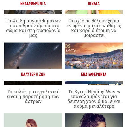
ΕΝΔΙΑΦΈΡΟΝΤΑ
ΒΙΒΛΊΑ
Τα 4 είδη συναισθημάτων
Οι σχέσεις θέλουν χέρια
που επιδρούν άμεσα στο
ενωμένα, ματιές καθαρές
σώμα και στη φυσιολογία
και καρδιά έτοιμη να
μας
μοιραστεί
ΚΑΛΎΤΕΡΗ ΖΩΉ
ΕΝΔΙΑΦΈΡΟΝΤΑ
Το καλύτερο αγχολυτικό
Το Syros Healing Waves
είναι η παρατήρηση των
επαναλαμβάνεται για
άστρων
δεύτερη χρονιά και είναι
ακόμα μεγαλύτερο