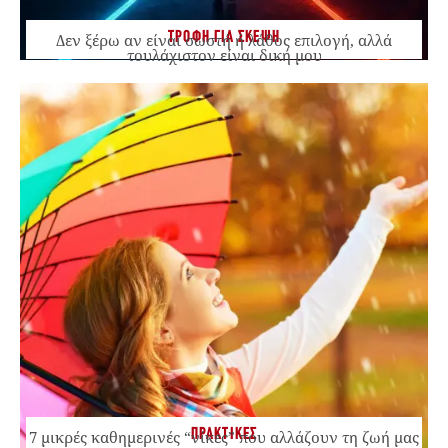
ΤΡΟΦΗ ΓΙΑ ΣΚΕΨΗ
Δεν ξέρω αν είναι σωστή ή λάθος επιλογή, αλλά
τουλάχιστον είναι δική μου
ΠΡΑΚΤΙΚΕΣ
7 μικρές καθημερινές “νίκες” που αλλάζουν τη ζωή μας