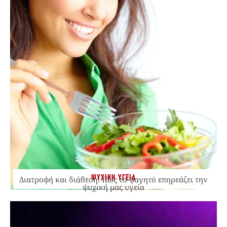
ΨΥΧΙΚΗ ΥΓΕΙΑ
Διατροφή και διάθεση: Πώς το φαγητό επηρεάζει την
ψυχική μας υγεία