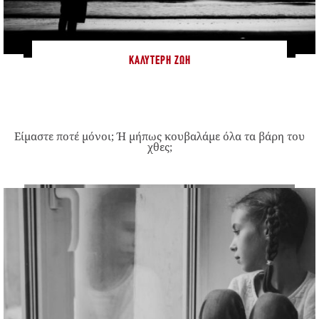
ΚΑΛΎΤΕΡΗ ΖΩΉ
Είμαστε ποτέ μόνοι; Ή μήπως κουβαλάμε όλα τα βάρη του
χθες;