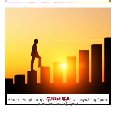
ΑΥΤΟΒΕΛΤΙΩΣΗ
Από τη θεωρία στην πράξη: Στοχεύστε μεγάλα οράματα
μέσα από μικρά βήματα