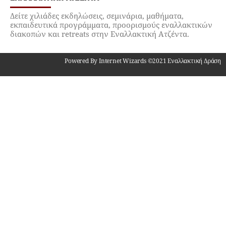
Δείτε χιλιάδες εκδηλώσεις, σεμινάρια, μαθήματα,
εκπαιδευτικά προγράμματα, προορισμούς εναλλακτικών
διακοπών και retreats στην Εναλλακτική Ατζέντα.
Powered By Internet Wizards ©2021 Εναλλακτική Δράση