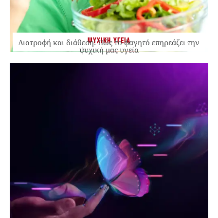
ΨΥΧΙΚΗ ΥΓΕΙΑ
Διατροφή και διάθεση: Πώς το φαγητό επηρεάζει την
ψυχική μας υγεία