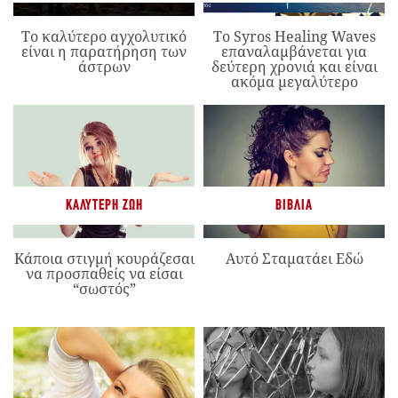
Το καλύτερο αγχολυτικό
Το Syros Healing Waves
είναι η παρατήρηση των
επαναλαμβάνεται για
άστρων
δεύτερη χρονιά και είναι
ακόμα μεγαλύτερο
ΚΑΛΎΤΕΡΗ ΖΩΉ
ΒΙΒΛΊΑ
Κάποια στιγμή κουράζεσαι
Αυτό Σταματάει Εδώ
να προσπαθείς να είσαι
“σωστός”