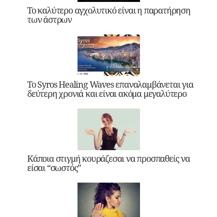
Το καλύτερο αγχολυτικό είναι η παρατήρηση
των άστρων
Το Syros Healing Waves επαναλαμβάνεται για
δεύτερη χρονιά και είναι ακόμα μεγαλύτερο
Κάποια στιγμή κουράζεσαι να προσπαθείς να
είσαι “σωστός”