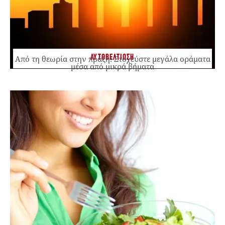
ΑΥΤΟΒΕΛΤΙΩΣΗ
Από τη θεωρία στην πράξη: Στοχεύστε μεγάλα οράματα
μέσα από μικρά βήματα