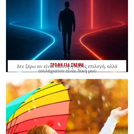
ΤΡΟΦΗ ΓΙΑ ΣΚΕΨΗ
Δεν ξέρω αν είναι σωστή ή λάθος επιλογή, αλλά
τουλάχιστον είναι δική μου