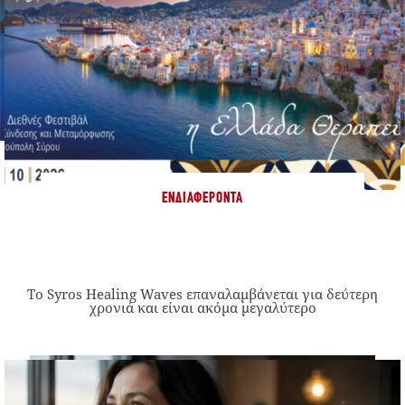
ΕΝΔΙΑΦΈΡΟΝΤΑ
Το Syros Healing Waves επαναλαμβάνεται για δεύτερη
χρονιά και είναι ακόμα μεγαλύτερο