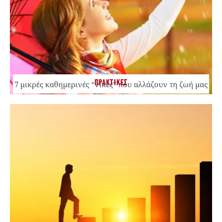
ΠΡΑΚΤΙΚΕΣ
7 μικρές καθημερινές “νίκες” που αλλάζουν τη ζωή μας