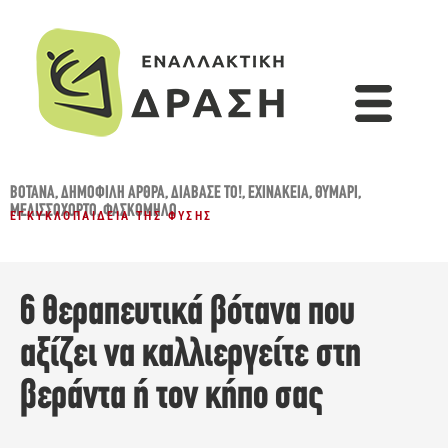
ΒΌΤΑΝΑ
,
ΔΗΜΟΦΙΛΉ ΆΡΘΡΑ
,
ΔΙΆΒΑΣΈ ΤΟ!
,
ΕΧΙΝΆΚΕΙΑ
,
ΘΥΜΆΡΙ
,
ΜΕΛΙΣΣΌΧΟΡΤΟ
,
ΦΑΣΚΌΜΗΛΟ
ΕΓΚΥΚΛΟΠΑΊΔΕΙΑ ΤΗΣ ΦΎΣΗΣ
6 θεραπευτικά βότανα που
αξίζει να καλλιεργείτε στη
βεράντα ή τον κήπο σας