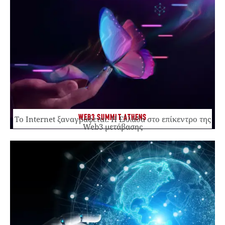
WEB3 SUMMIT ATHENS
Το Internet ξαναγράφεται. Η Ελλάδα στο επίκεντρο της
Web3 μετάβασης