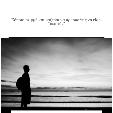
Κάποια στιγμή κουράζεσαι να προσπαθείς να είσαι
“σωστός”