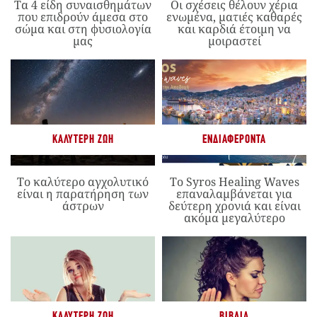
Τα 4 είδη συναισθημάτων
Οι σχέσεις θέλουν χέρια
που επιδρούν άμεσα στο
ενωμένα, ματιές καθαρές
σώμα και στη φυσιολογία
και καρδιά έτοιμη να
μας
μοιραστεί
ΚΑΛΎΤΕΡΗ ΖΩΉ
ΕΝΔΙΑΦΈΡΟΝΤΑ
Το καλύτερο αγχολυτικό
Το Syros Healing Waves
είναι η παρατήρηση των
επαναλαμβάνεται για
άστρων
δεύτερη χρονιά και είναι
ακόμα μεγαλύτερο
ΚΑΛΎΤΕΡΗ ΖΩΉ
ΒΙΒΛΊΑ