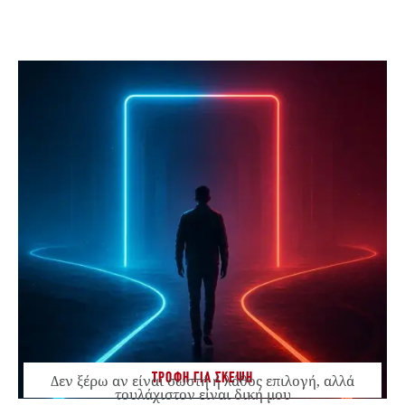
ΤΡΟΦΗ ΓΙΑ ΣΚΕΨΗ
Δεν ξέρω αν είναι σωστή ή λάθος επιλογή, αλλά
τουλάχιστον είναι δική μου