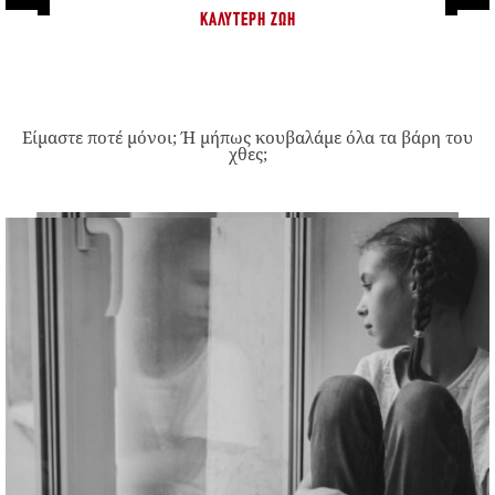
ΚΑΛΎΤΕΡΗ ΖΩΉ
Είμαστε ποτέ μόνοι; Ή μήπως κουβαλάμε όλα τα βάρη του
χθες;