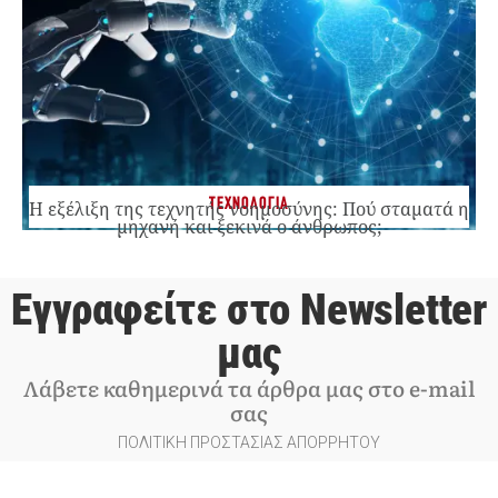
ΤΕΧΝΟΛΟΓΙΑ
Η εξέλιξη της τεχνητής νοημοσύνης: Πού σταματά η
μηχανή και ξεκινά ο άνθρωπος;
Εγγραφείτε στο Newsletter
μας
Λάβετε καθημερινά τα άρθρα μας στο e-mail
σας
ΠΟΛΙΤΙΚΗ ΠΡΟΣΤΑΣΙΑΣ ΑΠΟΡΡΗΤΟΥ