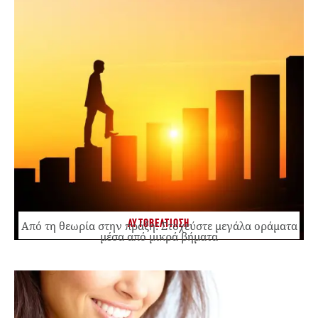
ΑΥΤΟΒΕΛΤΙΩΣΗ
Από τη θεωρία στην πράξη: Στοχεύστε μεγάλα οράματα
μέσα από μικρά βήματα