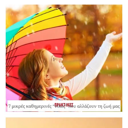
ΠΡΑΚΤΙΚΕΣ
7 μικρές καθημερινές “νίκες” που αλλάζουν τη ζωή μας