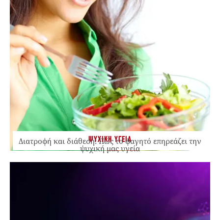
ΨΥΧΙΚΗ ΥΓΕΙΑ
Διατροφή και διάθεση: Πώς το φαγητό επηρεάζει την
ψυχική μας υγεία