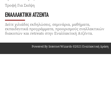
Τροφή Για Σκέψη
ΕΝΑΛΛΑΚΤΙΚΉ ΑΤΖΈΝΤΑ
Δείτε χιλιάδες εκδηλώσεις, σεμινάρια, μαθήματα,
εκπαιδευτικά προγράμματα, προορισμούς εναλλακτικών
διακοπών και retreats στην Εναλλακτική Ατζέντα.
Powered By Internet Wizards ©2021 Εναλλακτική Δράση