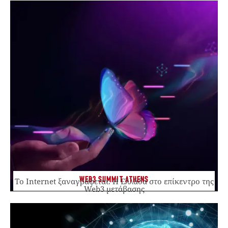
WEB3 SUMMIT ATHENS
Το Internet ξαναγράφεται. Η Ελλάδα στο επίκεντρο της
Web3 μετάβασης