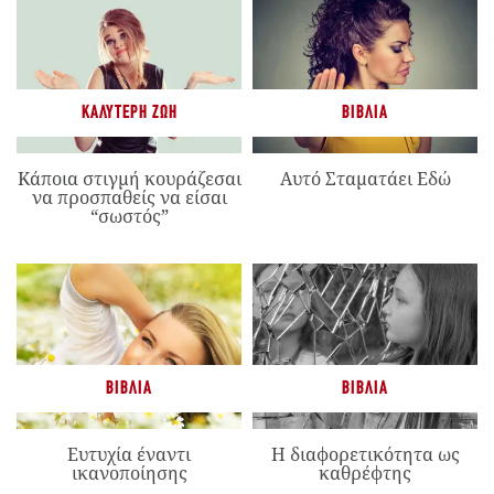
ΚΑΛΎΤΕΡΗ ΖΩΉ
ΒΙΒΛΊΑ
Κάποια στιγμή κουράζεσαι
Αυτό Σταματάει Εδώ
να προσπαθείς να είσαι
“σωστός”
ΒΙΒΛΊΑ
ΒΙΒΛΊΑ
Ευτυχία έναντι
Η διαφορετικότητα ως
ικανοποίησης
καθρέφτης