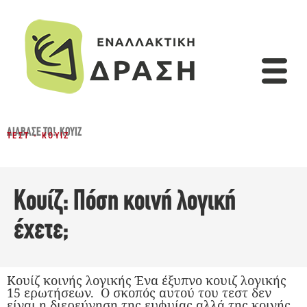
ΔΙΆΒΑΣΈ ΤΟ!
,
ΚΟΥΊΖ
ΤΕΣΤ - ΚΟΥΊΖ
Κουίζ: Πόση κοινή λογική
έχετε;
Κουίζ κοινής λογικής Ένα έξυπνο κουιζ λογικής
15 ερωτήσεων. Ο σκοπός αυτού του τεστ δεν
είναι η διερεύνηση της ευφυίας αλλά της κοινής