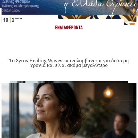
ΕΝΔΙΑΦΈΡΟΝΤΑ
Το Syros Healing Waves επαναλαμβάνεται για δεύτερη
χρονιά και είναι ακόμα μεγαλύτερο