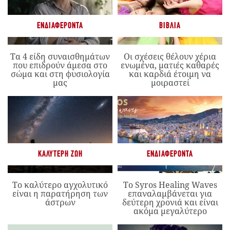
ΕΝΔΙΑΦΈΡΟΝΤΑ
ΒΙΒΛΊΑ
Τα 4 είδη συναισθημάτων
Οι σχέσεις θέλουν χέρια
που επιδρούν άμεσα στο
ενωμένα, ματιές καθαρές
σώμα και στη φυσιολογία
και καρδιά έτοιμη να
μας
μοιραστεί
ΚΑΛΎΤΕΡΗ ΖΩΉ
ΕΝΔΙΑΦΈΡΟΝΤΑ
Το καλύτερο αγχολυτικό
Το Syros Healing Waves
είναι η παρατήρηση των
επαναλαμβάνεται για
άστρων
δεύτερη χρονιά και είναι
ακόμα μεγαλύτερο