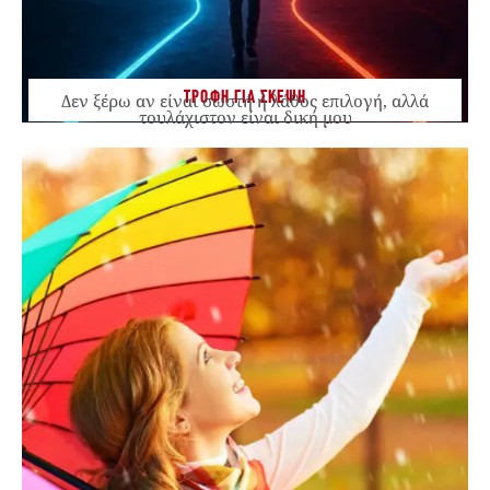
ΤΡΟΦΗ ΓΙΑ ΣΚΕΨΗ
Δεν ξέρω αν είναι σωστή ή λάθος επιλογή, αλλά
τουλάχιστον είναι δική μου