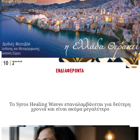
ΕΝΔΙΑΦΈΡΟΝΤΑ
Το Syros Healing Waves επαναλαμβάνεται για δεύτερη
χρονιά και είναι ακόμα μεγαλύτερο