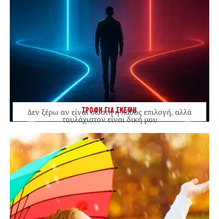
ΤΡΟΦΗ ΓΙΑ ΣΚΕΨΗ
Δεν ξέρω αν είναι σωστή ή λάθος επιλογή, αλλά
τουλάχιστον είναι δική μου