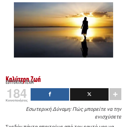
Καλύτερη Ζωή
EDITORIAL TEAM
184
Κοινοποιήσεις
Εσωτερική Δύναμη: Πώς μπορείτε να την
ενισχύσετε
Σχεδόν πάντα απαιτούμε από τον εαυτό μας να