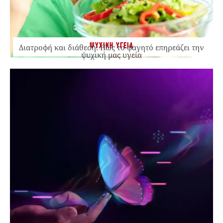
ΨΥΧΙΚΗ ΥΓΕΙΑ
Διατροφή και διάθεση: Πώς το φαγητό επηρεάζει την
ψυχική μας υγεία