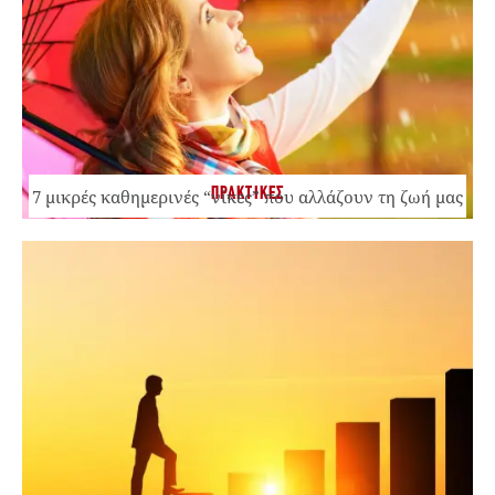
ΠΡΑΚΤΙΚΕΣ
7 μικρές καθημερινές “νίκες” που αλλάζουν τη ζωή μας