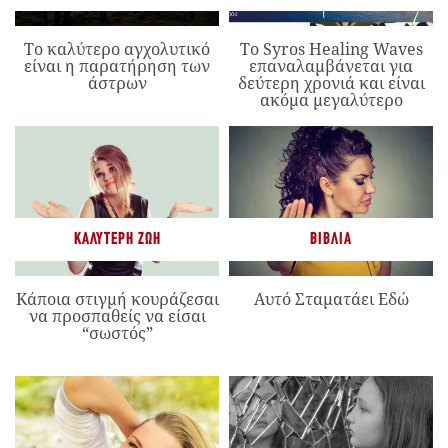
Το καλύτερο αγχολυτικό
Το Syros Healing Waves
είναι η παρατήρηση των
επαναλαμβάνεται για
άστρων
δεύτερη χρονιά και είναι
ακόμα μεγαλύτερο
ΚΑΛΎΤΕΡΗ ΖΩΉ
ΒΙΒΛΊΑ
Κάποια στιγμή κουράζεσαι
Αυτό Σταματάει Εδώ
να προσπαθείς να είσαι
“σωστός”