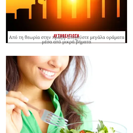
ΑΥΤΟΒΕΛΤΙΩΣΗ
Από τη θεωρία στην πράξη: Στοχεύστε μεγάλα οράματα
μέσα από μικρά βήματα