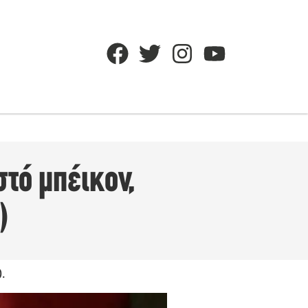
τό μπέικον,
)
.