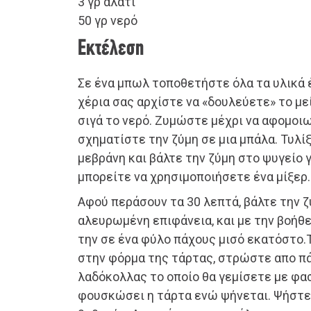
3 γρ αλάτι
50 γρ νερό
Εκτέλεση
Σε ένα μπωλ τοποθετήστε όλα τα υλικά 
χέρια σας αρχίστε να «δουλεύετε» το με
σιγά το νερό. Ζυμώστε μέχρι να αφομοιω
σχηματίστε την ζύμη σε μια μπάλα. Τυλί
μεβράνη και βάλτε την ζύμη στο ψυγείο 
μπορείτε να χρησιμοποιήσετε ένα μίξερ.
Αφού περάσουν τα 30 λεπτά, βάλτε την ζ
αλευρωμένη επιφάνεια, και με την βοήθε
την σε ένα φύλο πάχους μισό εκατόστο.
στην φόρμα της τάρτας, στρώστε απο π
λαδόκολλας το οποίο θα γεμίσετε με φασ
φουσκώσει η τάρτα ενώ ψήνεται. Ψήστε 