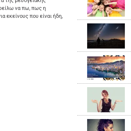
ατα της μεσογειακής
οφείλω να πω, πως η
α εκείνους που είναι ήδη,