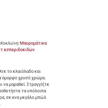
 Κοκλώνη:
Μαυρομάτικα
έτ εσπεριδοειδών
λτε το ελαιόλαδο και
να όμορφο χρυσό χρώμα.
 να μαραθεί. Στραγγίξτε
οποθετήστε τα υπόλοιπα
έρα, σε ενα μεγάλο μπώλ
.