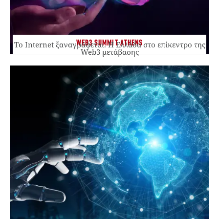
WEB3 SUMMIT ATHENS
Το Internet ξαναγράφεται. Η Ελλάδα στο επίκεντρο της
Web3 μετάβασης