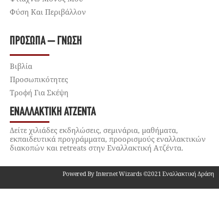
Φύση Και Περιβάλλον
ΠΡΌΣΩΠΑ – ΓΝΏΣΗ
Βιβλία
Προσωπικότητες
Τροφή Για Σκέψη
ΕΝΑΛΛΑΚΤΙΚΉ ΑΤΖΈΝΤΑ
Δείτε χιλιάδες εκδηλώσεις, σεμινάρια, μαθήματα,
εκπαιδευτικά προγράμματα, προορισμούς εναλλακτικών
διακοπών και retreats στην Εναλλακτική Ατζέντα.
Powered By Internet Wizards ©2021 Εναλλακτική Δράση