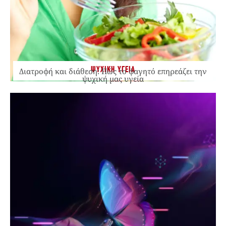
ΨΥΧΙΚΗ ΥΓΕΙΑ
Διατροφή και διάθεση: Πώς το φαγητό επηρεάζει την
ψυχική μας υγεία