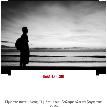
ΚΑΛΎΤΕΡΗ ΖΩΉ
Είμαστε ποτέ μόνοι; Ή μήπως κουβαλάμε όλα τα βάρη του
χθες;