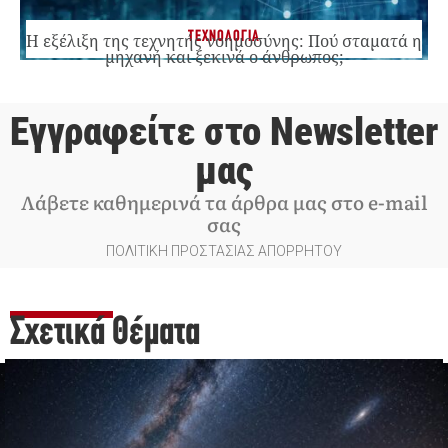
ΤΕΧΝΟΛΟΓΙΑ
Η εξέλιξη της τεχνητής νοημοσύνης: Πού σταματά η
μηχανή και ξεκινά ο άνθρωπος;
Εγγραφείτε στο Newsletter
μας
Λάβετε καθημερινά τα άρθρα μας στο e-mail
σας
ΠΟΛΙΤΙΚΗ ΠΡΟΣΤΑΣΙΑΣ ΑΠΟΡΡΗΤΟΥ
Σχετικά Θέματα