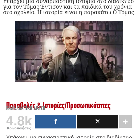
Υπάρχει μια συναρπαστική ιστορία στο διαδίκτυο
για τον Τόμας Έντισον και τα παιδικά του χρόνια
στο σχολείο. Η ιστορία είναι η παρακάτω Ο Τόμας
Παραβολές & Ιστορίες
/
Προσωπικότητες
ΕΝΑΛΛΑΚΤΙΚΉ ΔΡΆΣΗ
4.8k
Κοινοποιήσεις
Υπάρχει μια συναρπαστική ιστορία στο διαδίκτυο