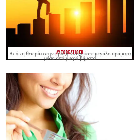
ΑΥΤΟΒΕΛΤΙΩΣΗ
Από τη θεωρία στην πράξη: Στοχεύστε μεγάλα οράματα
μέσα από μικρά βήματα