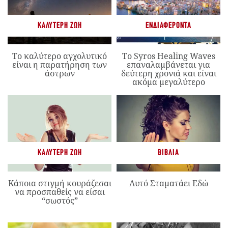
ΚΑΛΎΤΕΡΗ ΖΩΉ
ΕΝΔΙΑΦΈΡΟΝΤΑ
Το καλύτερο αγχολυτικό
Το Syros Healing Waves
είναι η παρατήρηση των
επαναλαμβάνεται για
άστρων
δεύτερη χρονιά και είναι
ακόμα μεγαλύτερο
ΚΑΛΎΤΕΡΗ ΖΩΉ
ΒΙΒΛΊΑ
Κάποια στιγμή κουράζεσαι
Αυτό Σταματάει Εδώ
να προσπαθείς να είσαι
“σωστός”