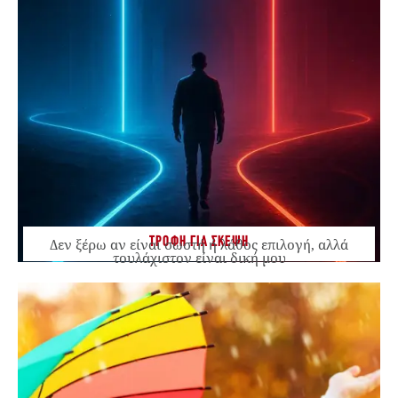
ΤΡΟΦΗ ΓΙΑ ΣΚΕΨΗ
Δεν ξέρω αν είναι σωστή ή λάθος επιλογή, αλλά
τουλάχιστον είναι δική μου