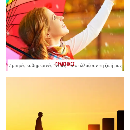
ΠΡΑΚΤΙΚΕΣ
7 μικρές καθημερινές “νίκες” που αλλάζουν τη ζωή μας