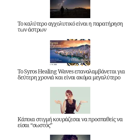
Το καλύτερο αγχολυτικό είναι η παρατήρηση
των άστρων
Το Syros Healing Waves επαναλαμβάνεται για
δεύτερη χρονιά και είναι ακόμα μεγαλύτερο
Κάποια στιγμή κουράζεσαι να προσπαθείς να
είσαι “σωστός”