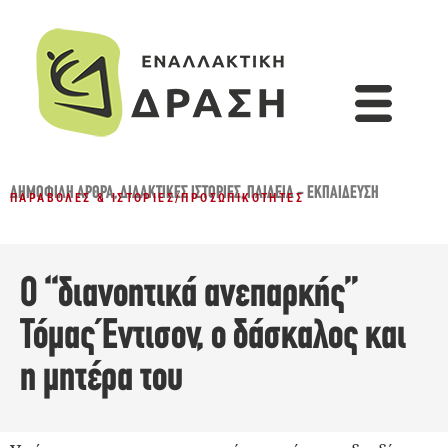
ΔΗΜΟΦΙΛΉ ΆΡΘΡΑ
,
ΔΙΔΑΚΤΙΚΈΣ ΙΣΤΟΡΊΕΣ
,
ΠΑΙΔΕΊΑ - ΕΚΠΑΊΔΕΥΣΗ
ΠΑΡΑΒΟΛΈΣ & ΙΣΤΟΡΊΕΣ
/
ΠΡΟΣΩΠΙΚΌΤΗΤΕΣ
Ο “διανοητικά ανεπαρκής”
Τόμας Έντισον, ο δάσκαλος και
η μητέρα του