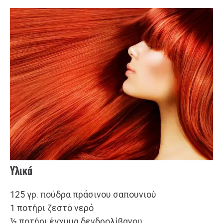
Υλικά
125 γρ. πούδρα πράσινου σαπουνιού
1 ποτήρι ζεστό νερό
½ ποτήρι έγχυμα δενδρολίβανου