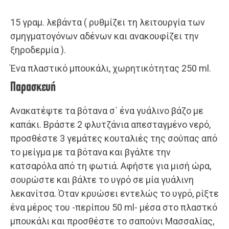
15 γραμ. λεβάντα ( ρυθμίζει τη λειτουργία των
σμηγματογόνων αδένων και ανακουφίζει την
ξηροδερμία ).
Ένα πλαστικό μπουκάλι, χωρητικότητας 250 ml.
Παρασκευή
Aνακατέψτε τα βότανα σ΄ ένα γυάλινο βάζο με
καπάκι. Bράστε 2 φλυτζάνια απεσταγμένο νερό,
προσθέστε 3 γεμάτες κουταλιές της σούπας από
το μείγμα με τα βότανα και βγάλτε την
κατσαρόλα από τη φωτιά. Αφήστε για μισή ώρα,
σουρώστε και βάλτε το υγρό σε μία γυάλινη
λεκανίτσα. Όταν κρυώσει εντελώς το υγρό, ρίξτε
ένα μέρος του -περίπου 50 ml- μέσα στο πλαστκό
μπουκάλι και προσθέστε το σαπούνι Mασσαλίας,