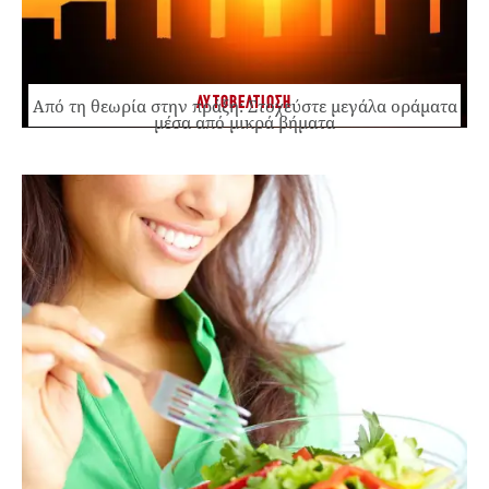
ΑΥΤΟΒΕΛΤΙΩΣΗ
Από τη θεωρία στην πράξη: Στοχεύστε μεγάλα οράματα
μέσα από μικρά βήματα