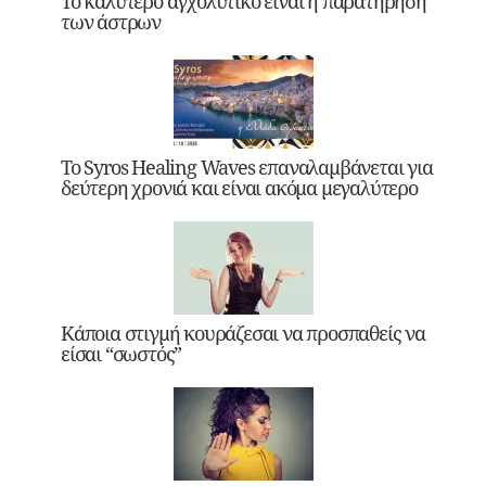
Το καλύτερο αγχολυτικό είναι η παρατήρηση
των άστρων
Το Syros Healing Waves επαναλαμβάνεται για
δεύτερη χρονιά και είναι ακόμα μεγαλύτερο
Κάποια στιγμή κουράζεσαι να προσπαθείς να
είσαι “σωστός”