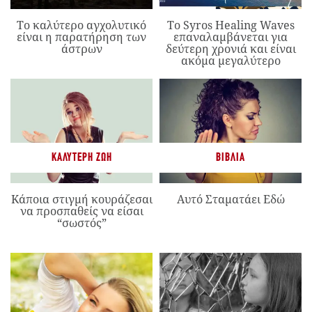
Το καλύτερο αγχολυτικό
Το Syros Healing Waves
είναι η παρατήρηση των
επαναλαμβάνεται για
άστρων
δεύτερη χρονιά και είναι
ακόμα μεγαλύτερο
ΚΑΛΎΤΕΡΗ ΖΩΉ
ΒΙΒΛΊΑ
Κάποια στιγμή κουράζεσαι
Αυτό Σταματάει Εδώ
να προσπαθείς να είσαι
“σωστός”