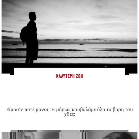
ΚΑΛΎΤΕΡΗ ΖΩΉ
Είμαστε ποτέ μόνοι; Ή μήπως κουβαλάμε όλα τα βάρη του
χθες;