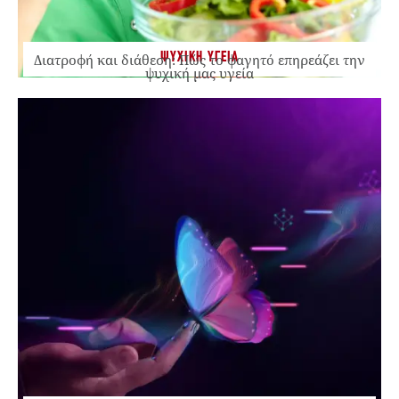
ΨΥΧΙΚΗ ΥΓΕΙΑ
Διατροφή και διάθεση: Πώς το φαγητό επηρεάζει την
ψυχική μας υγεία