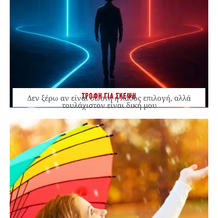
ΤΡΟΦΗ ΓΙΑ ΣΚΕΨΗ
Δεν ξέρω αν είναι σωστή ή λάθος επιλογή, αλλά
τουλάχιστον είναι δική μου