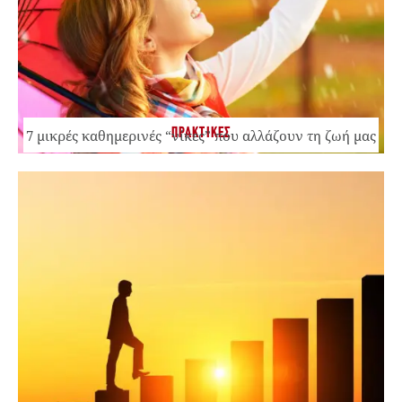
ΠΡΑΚΤΙΚΕΣ
7 μικρές καθημερινές “νίκες” που αλλάζουν τη ζωή μας