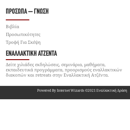
ΠΡΌΣΩΠΑ – ΓΝΏΣΗ
Βιβλία
Προσωπικότητες
Τροφή Για Σκέψη
ΕΝΑΛΛΑΚΤΙΚΉ ΑΤΖΈΝΤΑ
Δείτε χιλιάδες εκδηλώσεις, σεμινάρια, μαθήματα,
εκπαιδευτικά προγράμματα, προορισμούς εναλλακτικών
διακοπών και retreats στην Εναλλακτική Ατζέντα.
Powered By Internet Wizards ©2021 Εναλλακτική Δράση