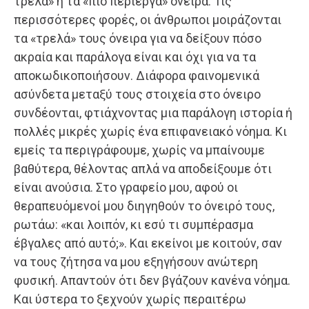
τρελά» ή τα «πιο περίεργα» όνειρα. Τις
περισσότερες φορές, οι άνθρωποι μοιράζονται
τα «τρελά» τους όνειρα για να δείξουν πόσο
ακραία και παράλογα είναι και όχι για να τα
αποκωδικοποιήσουν. Διάφορα φαινομενικά
ασύνδετα μεταξύ τους στοιχεία στο όνειρο
συνδέονται, φτιάχνοντας μια παράλογη ιστορία ή
πολλές μικρές χωρίς ένα επιφανειακό νόημα. Κι
εμείς τα περιγράφουμε, χωρίς να μπαίνουμε
βαθύτερα, θέλοντας απλά να αποδείξουμε ότι
είναι ανούσια. Στο γραφείο μου, αφού οι
θεραπευόμενοί μου διηγηθούν το όνειρό τους,
ρωτάω: «και λοιπόν, κι εσύ τι συμπέρασμα
έβγαλες από αυτό;». Και εκείνοι με κοιτούν, σαν
να τους ζήτησα να μου εξηγήσουν ανώτερη
φυσική. Απαντούν ότι δεν βγάζουν κανένα νόημα.
Και ύστερα το ξεχνούν χωρίς περαιτέρω