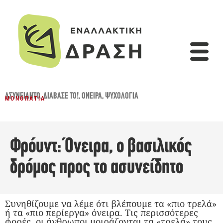
ΑΣΥΝΕΊΔΗΤΟ
,
ΔΙΆΒΑΣΈ ΤΟ!
,
ΌΝΕΙΡΑ
,
ΨΥΧΟΛΟΓΊΑ
ΜΟΝΟΠΆΤΙΑ
Φρόυντ: Όνειρα, ο βασιλικός
δρόμος προς το ασυνείδητο
Συνηθίζουμε να λέμε ότι βλέπουμε τα «πιο τρελά»
ή τα «πιο περίεργα» όνειρα. Τις περισσότερες
φορές, οι άνθρωποι μοιράζονται τα «τρελά» τους