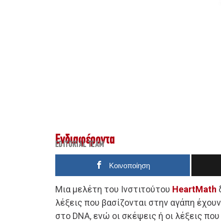
Ενδιαφέροντα
EDITORIAL TEAM
Κοινοποίηση
Μια μελέτη του Ινστιτούτου
HeartMath
δ
λέξεις που βασίζονται στην αγάπη έχου
στο DNA, ενώ οι σκέψεις ή οι λέξεις πο