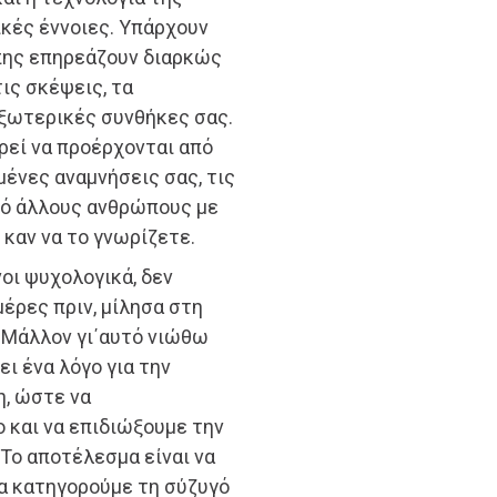
ικές έννοιες. Υπάρχουν
άπης επηρεάζουν διαρκώς
τις σκέψεις, τα
εξωτερικές συνθήκες σας.
ρεί να προέρχονται από
ένες αναμνήσεις σας, τις
πό άλλους ανθρώπους με
καν να το γνωρίζετε.
οι ψυχολογικά, δεν
μέρες πριν, μίλησα στη
 Μάλλον γι΄αυτό νιώθω
ει ένα λόγο για την
η, ώστε να
 και να επιδιώξουμε την
Το αποτέλεσμα είναι να
να κατηγορούμε τη σύζυγό