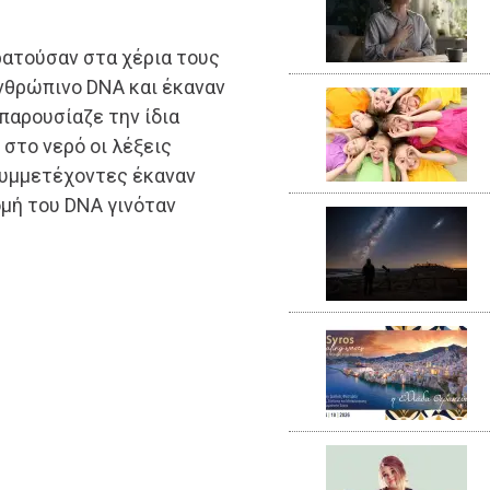
ρατούσαν στα χέρια τους
νθρώπινο DNA και έκαναν
παρουσίαζε την ίδια
στο νερό οι λέξεις
 συμμετέχοντες έκαναν
ομή του DNA γινόταν