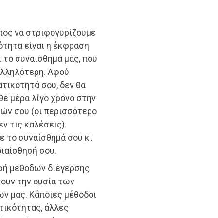
πος να στριφογυρίζουμε
ότητα είναι η έκφραση
 το συναίσθημά μας, που
ταλληλότερη. Αφού
τικότητά σου, δεν θα
θε μέρα λίγο χρόνο στην
ών σου (οι περισσότερο
εν τις καλέσεις).
σε το συναίσθημά σου κι
διαίσθησή σου.
αφή μεθόδων διέγερσης
υν την ουσία των
ν μας. Κάποιες μέθοδοι
τικότητας, άλλες