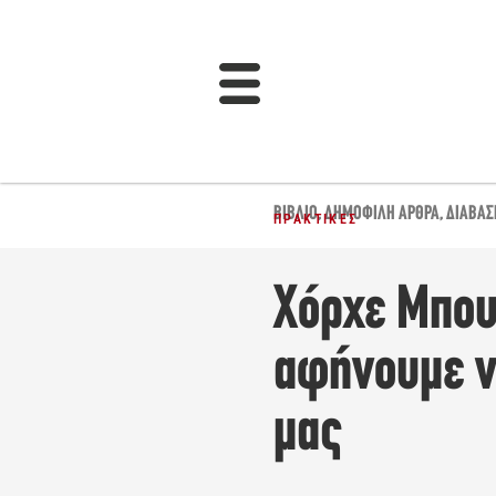
ΒΙΒΛΊΟ
,
ΔΗΜΟΦΙΛΉ ΆΡΘΡΑ
,
ΔΙΆΒΑΣ
ΠΡΑΚΤΙΚΈΣ
Χόρχε Μπου
αφήνουμε ν
μας