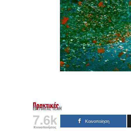
Πρακτικές
EDITORIAL TEAM
7.6k
Κοινοποίηση
Κοινοποιήσεις