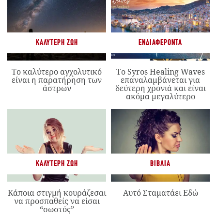
ΚΑΛΎΤΕΡΗ ΖΩΉ
ΕΝΔΙΑΦΈΡΟΝΤΑ
Το καλύτερο αγχολυτικό
Το Syros Healing Waves
είναι η παρατήρηση των
επαναλαμβάνεται για
άστρων
δεύτερη χρονιά και είναι
ακόμα μεγαλύτερο
ΚΑΛΎΤΕΡΗ ΖΩΉ
ΒΙΒΛΊΑ
Κάποια στιγμή κουράζεσαι
Αυτό Σταματάει Εδώ
να προσπαθείς να είσαι
“σωστός”