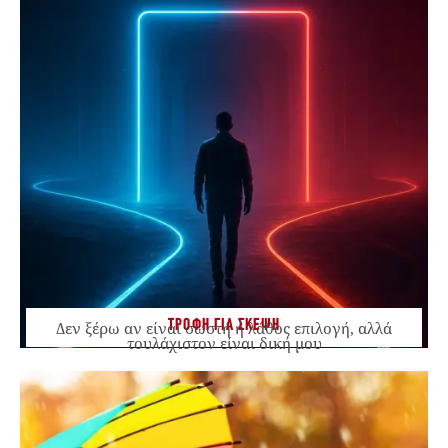
ΤΡΟΦΗ ΓΙΑ ΣΚΕΨΗ
Δεν ξέρω αν είναι σωστή ή λάθος επιλογή, αλλά
τουλάχιστον είναι δική μου