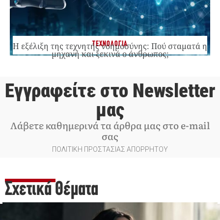
ΤΕΧΝΟΛΟΓΙΑ
Η εξέλιξη της τεχνητής νοημοσύνης: Πού σταματά η
μηχανή και ξεκινά ο άνθρωπος;
Εγγραφείτε στο Newsletter
μας
Λάβετε καθημερινά τα άρθρα μας στο e-mail
σας
ΠΟΛΙΤΙΚΗ ΠΡΟΣΤΑΣΙΑΣ ΑΠΟΡΡΗΤΟΥ
Σχετικά Θέματα