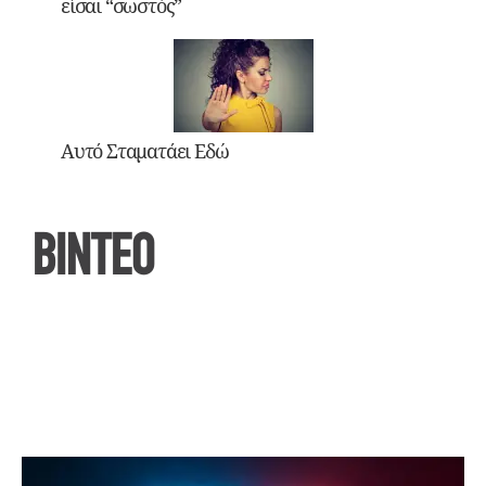
είσαι “σωστός”
Αυτό Σταματάει Εδώ
ΒΙΝΤΕΟ