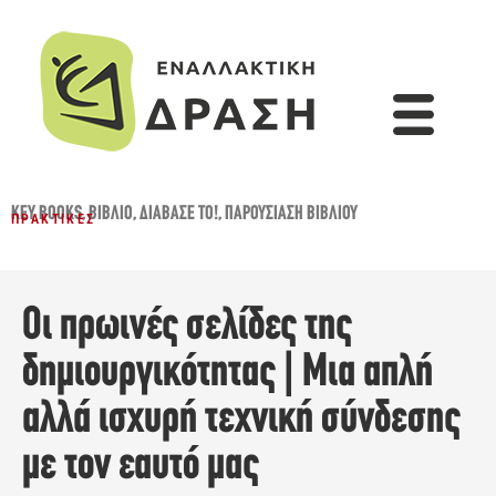
KEY BOOKS
,
ΒΙΒΛΊΟ
,
ΔΙΆΒΑΣΈ ΤΟ!
,
ΠΑΡΟΥΣΊΑΣΗ ΒΙΒΛΊΟΥ
ΠΡΑΚΤΙΚΈΣ
Οι πρωινές σελίδες της
δημιουργικότητας | Μια απλή
αλλά ισχυρή τεχνική σύνδεσης
με τον εαυτό μας