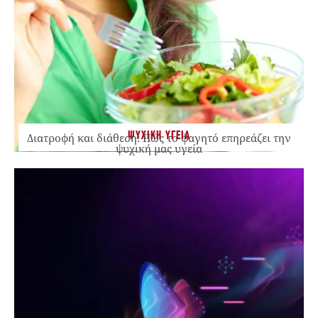
ΨΥΧΙΚΗ ΥΓΕΙΑ
Διατροφή και διάθεση: Πώς το φαγητό επηρεάζει την
ψυχική μας υγεία