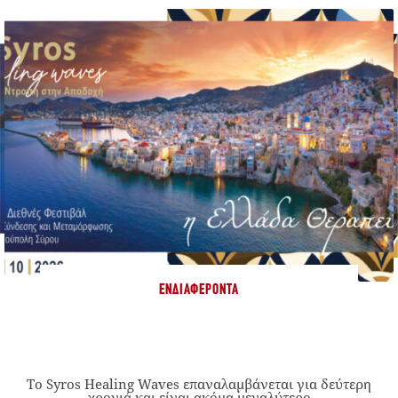
ΕΝΔΙΑΦΈΡΟΝΤΑ
Το Syros Healing Waves επαναλαμβάνεται για δεύτερη
χρονιά και είναι ακόμα μεγαλύτερο