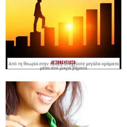
ΑΥΤΟΒΕΛΤΙΩΣΗ
Από τη θεωρία στην πράξη: Στοχεύστε μεγάλα οράματα
μέσα από μικρά βήματα