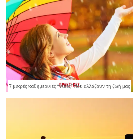
ΠΡΑΚΤΙΚΕΣ
7 μικρές καθημερινές “νίκες” που αλλάζουν τη ζωή μας