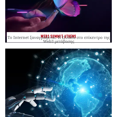
WEB3 SUMMIT ATHENS
Το Internet ξαναγράφεται. Η Ελλάδα στο επίκεντρο της
Web3 μετάβασης