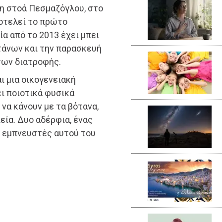
τη στοά Πεσμαζόγλου, στο
ποτελεί το πρώτο
ία από το 2013 έχει μπει
τάνων και την παρασκευή
ων διατροφής.
αι μια οικογενειακή
ι ποιοτικά φυσικά
 να κάνουν με τα βότανα,
ία. Δυο αδέρφια, ένας
ι εμπνευστές αυτού του