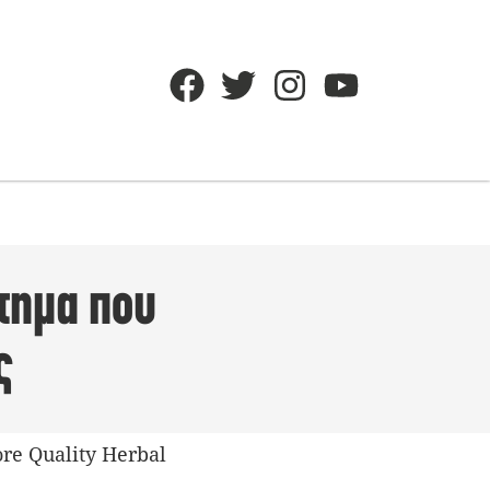
τημα που
ς
re Quality Herbal