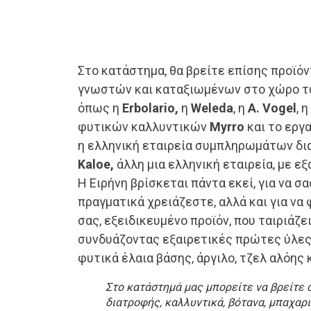
Στο κατάστημα, θα βρείτε επίσης προϊό
γνωστών και καταξιωμένων στο χώρο τ
όπως η
Erbolario,
η
Weleda
, η
A. Vogel
, η
φυτικών καλλυντικών
Myrro
και το εργ
η ελληνική εταιρεία συμπληρωμάτων δ
Kaloe
,
άλλη μια ελληνική εταιρεία, με ε
Η Ειρήνη βρίσκεται πάντα εκεί, για να σ
πραγματικά χρειάζεστε, αλλά και για να 
σας, εξειδικευμένο προϊόν, που ταιριάζε
συνδυάζοντας εξαιρετικές πρώτες ύλες,
φυτικά έλαια βάσης, άργιλο, τζελ αλόης 
Στο κατάστημά μας μπορείτε να βρείτε 
διατροφής, καλλυντικά, βότανα, μπαχαρι