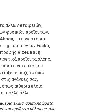
ντα άλλων εταιρειών,
ων φυσικών προϊόντων,
Aboca
, το εργαστήριο
αστήρι σαπουνιών
Fisika,
ιατροφής
Rizes και η
ξαιρετικά προϊόντα αλόης.
ας προτείνει αυτό που
φτιάξετε μαζί, το δικό
ι στις ανάγκες σας,
 όπως αιθέρια έλαια,
και πολλά άλλα.
αιθέρια έλαια, συμπληρώματα
κά και προϊόντα μέλισσας, όλα