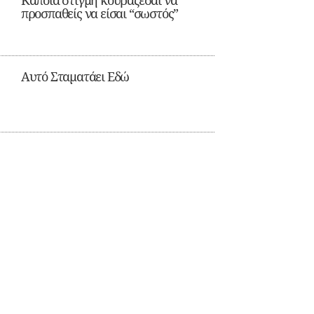
Κάποια στιγμή κουράζεσαι να
προσπαθείς να είσαι “σωστός”
Αυτό Σταματάει Εδώ