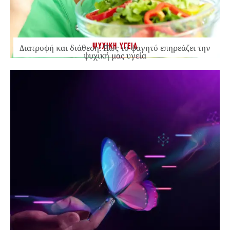
ΨΥΧΙΚΗ ΥΓΕΙΑ
Διατροφή και διάθεση: Πώς το φαγητό επηρεάζει την
ψυχική μας υγεία