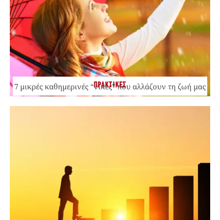
ΠΡΑΚΤΙΚΕΣ
7 μικρές καθημερινές “νίκες” που αλλάζουν τη ζωή μας