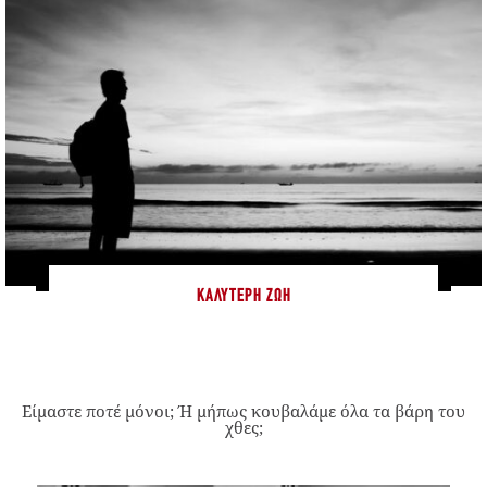
ΚΑΛΎΤΕΡΗ ΖΩΉ
Είμαστε ποτέ μόνοι; Ή μήπως κουβαλάμε όλα τα βάρη του
χθες;