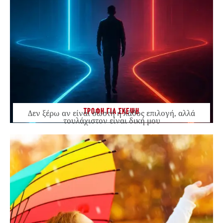
ΤΡΟΦΗ ΓΙΑ ΣΚΕΨΗ
Δεν ξέρω αν είναι σωστή ή λάθος επιλογή, αλλά
τουλάχιστον είναι δική μου