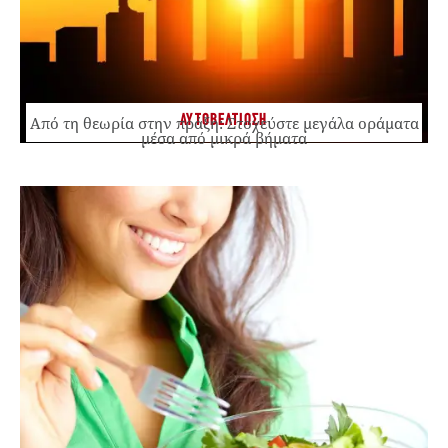
ΑΥΤΟΒΕΛΤΙΩΣΗ
Από τη θεωρία στην πράξη: Στοχεύστε μεγάλα οράματα
μέσα από μικρά βήματα