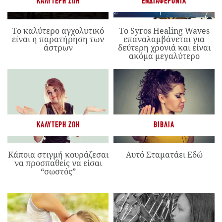
ΚΑΛΎΤΕΡΗ ΖΩΉ
ΕΝΔΙΑΦΈΡΟΝΤΑ
Το καλύτερο αγχολυτικό
Το Syros Healing Waves
είναι η παρατήρηση των
επαναλαμβάνεται για
άστρων
δεύτερη χρονιά και είναι
ακόμα μεγαλύτερο
ΚΑΛΎΤΕΡΗ ΖΩΉ
ΒΙΒΛΊΑ
Κάποια στιγμή κουράζεσαι
Αυτό Σταματάει Εδώ
να προσπαθείς να είσαι
“σωστός”