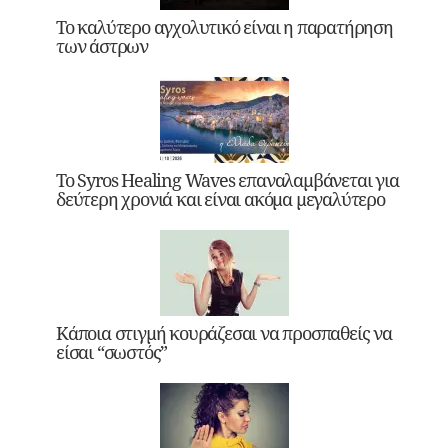
Το καλύτερο αγχολυτικό είναι η παρατήρηση
των άστρων
Το Syros Healing Waves επαναλαμβάνεται για
δεύτερη χρονιά και είναι ακόμα μεγαλύτερο
Κάποια στιγμή κουράζεσαι να προσπαθείς να
είσαι “σωστός”