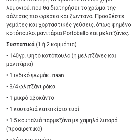
λεμονιού, που θα διατηρήσει το χρώμα της
σάλτσας πιο φρέσκο και ζωντανό. Προσθέστε
γεμάτες και χορταστικές γεύσεις, όπως ψημένο
κοτόπουλο, μανιτάρια Portobello και μελιτζάνες.
Συστατικά
(1 ή 2 κομμάτια)
• 140γρ. ψητό κοτόπουλο (ή μελιτζάνες και
μανιτάρια)
• 1 ινδικό ψωμάκι naan
• 3/4 φλιτζάνι ρόκα
• 1 μικρό αβοκάντο
• 1 κουταλιά κατσικίσιο τυρί
• 1.5 κουταλιά παρμεζάνα με χαμηλά λιπαρά
(προαιρετικό)
• αλάτι και πιπέρι