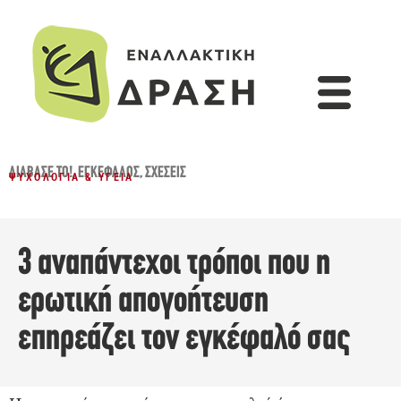
ΔΙΆΒΑΣΈ ΤΟ!
,
ΕΓΚΈΦΑΛΟΣ
,
ΣΧΈΣΕΙΣ
ΨΥΧΟΛΟΓΊΑ & ΥΓΕΊΑ
3 αναπάντεχοι τρόποι που η
ερωτική απογοήτευση
επηρεάζει τον εγκέφαλό σας