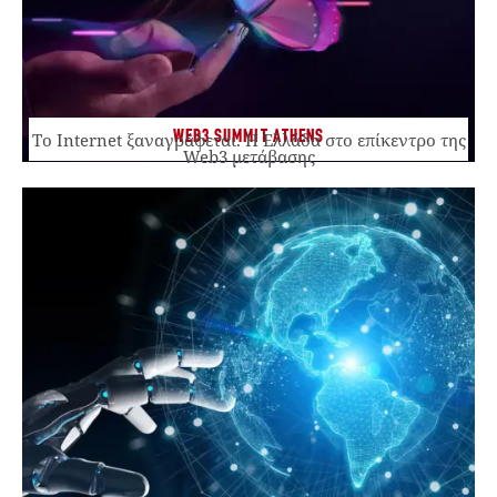
WEB3 SUMMIT ATHENS
Το Internet ξαναγράφεται. Η Ελλάδα στο επίκεντρο της
Web3 μετάβασης