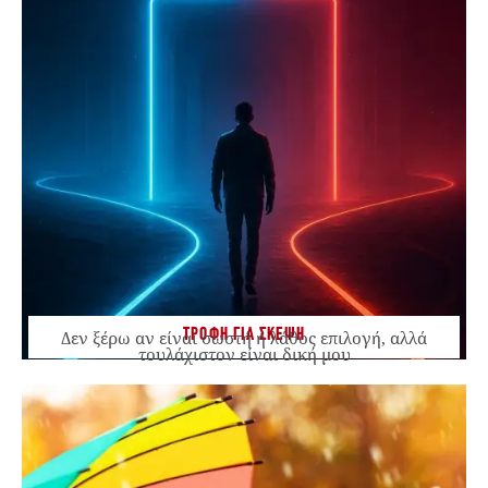
ΤΡΟΦΗ ΓΙΑ ΣΚΕΨΗ
Δεν ξέρω αν είναι σωστή ή λάθος επιλογή, αλλά
τουλάχιστον είναι δική μου