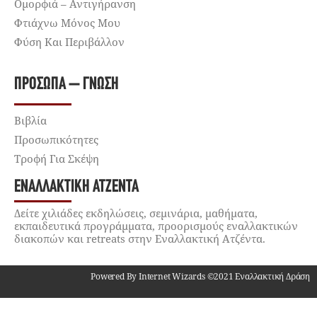
Ομορφιά – Αντιγήρανση
Φτιάχνω Μόνος Μου
Φύση Και Περιβάλλον
ΠΡΌΣΩΠΑ – ΓΝΏΣΗ
Βιβλία
Προσωπικότητες
Τροφή Για Σκέψη
ΕΝΑΛΛΑΚΤΙΚΉ ΑΤΖΈΝΤΑ
Δείτε χιλιάδες εκδηλώσεις, σεμινάρια, μαθήματα,
εκπαιδευτικά προγράμματα, προορισμούς εναλλακτικών
διακοπών και retreats στην Εναλλακτική Ατζέντα.
Powered By Internet Wizards ©2021 Εναλλακτική Δράση