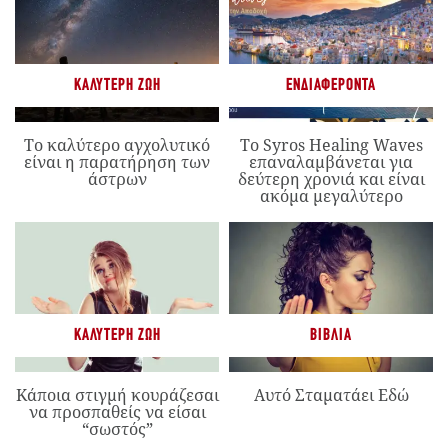
ΚΑΛΎΤΕΡΗ ΖΩΉ
ΕΝΔΙΑΦΈΡΟΝΤΑ
Το καλύτερο αγχολυτικό
Το Syros Healing Waves
είναι η παρατήρηση των
επαναλαμβάνεται για
άστρων
δεύτερη χρονιά και είναι
ακόμα μεγαλύτερο
ΚΑΛΎΤΕΡΗ ΖΩΉ
ΒΙΒΛΊΑ
Κάποια στιγμή κουράζεσαι
Αυτό Σταματάει Εδώ
να προσπαθείς να είσαι
“σωστός”