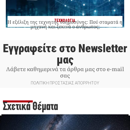
ΤΕΧΝΟΛΟΓΙΑ
Η εξέλιξη της τεχνητής νοημοσύνης: Πού σταματά η
μηχανή και ξεκινά ο άνθρωπος;
Εγγραφείτε στο Newsletter
μας
Λάβετε καθημερινά τα άρθρα μας στο e-mail
σας
ΠΟΛΙΤΙΚΗ ΠΡΟΣΤΑΣΙΑΣ ΑΠΟΡΡΗΤΟΥ
Σχετικά Θέματα