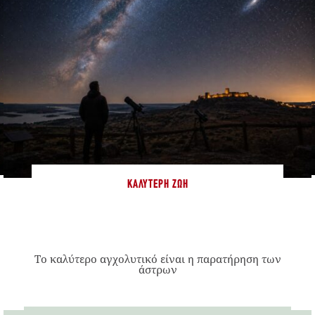
ΚΑΛΎΤΕΡΗ ΖΩΉ
Το καλύτερο αγχολυτικό είναι η παρατήρηση των
άστρων