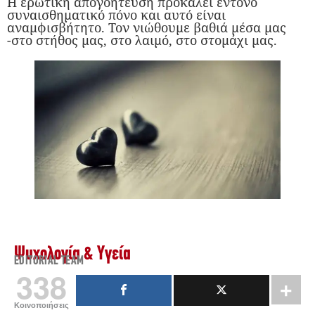
Η ερωτική απογοήτευση προκαλεί έντονο
συναισθηματικό πόνο και αυτό είναι
αναμφισβήτητο. Τον νιώθουμε βαθιά μέσα μας
-στο στήθος μας, στο λαιμό, στο στομάχι μας.
Ψυχολογία & Υγεία
EDITORIAL TEAM
338
Κοινοποιήσεις