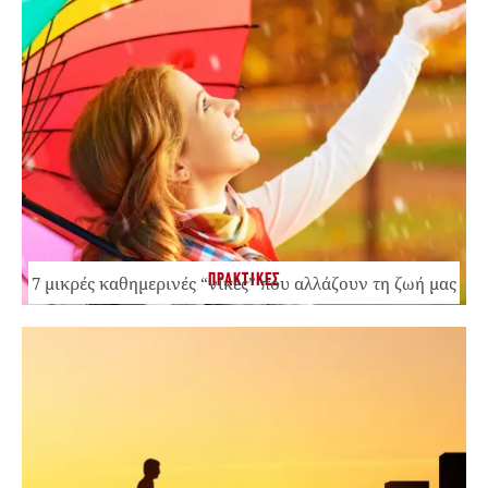
ΠΡΑΚΤΙΚΕΣ
7 μικρές καθημερινές “νίκες” που αλλάζουν τη ζωή μας