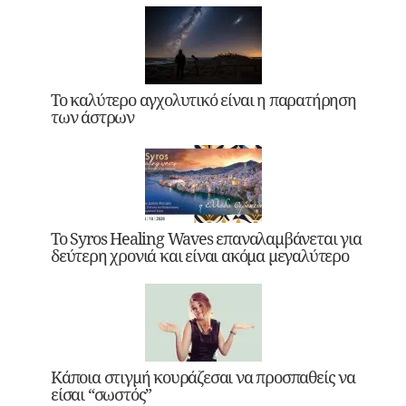
Το καλύτερο αγχολυτικό είναι η παρατήρηση
των άστρων
Το Syros Healing Waves επαναλαμβάνεται για
δεύτερη χρονιά και είναι ακόμα μεγαλύτερο
Κάποια στιγμή κουράζεσαι να προσπαθείς να
είσαι “σωστός”