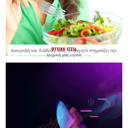
ΨΥΧΙΚΗ ΥΓΕΙΑ
Διατροφή και διάθεση: Πώς το φαγητό επηρεάζει την
ψυχική μας υγεία