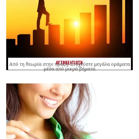
ΑΥΤΟΒΕΛΤΙΩΣΗ
Από τη θεωρία στην πράξη: Στοχεύστε μεγάλα οράματα
μέσα από μικρά βήματα