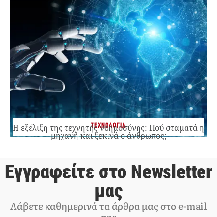
ΤΕΧΝΟΛΟΓΙΑ
Η εξέλιξη της τεχνητής νοημοσύνης: Πού σταματά η
μηχανή και ξεκινά ο άνθρωπος;
Εγγραφείτε στο Newsletter
μας
Λάβετε καθημερινά τα άρθρα μας στο e-mail
σας