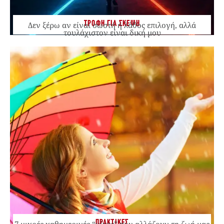
ΤΡΟΦΗ ΓΙΑ ΣΚΕΨΗ
Δεν ξέρω αν είναι σωστή ή λάθος επιλογή, αλλά
τουλάχιστον είναι δική μου
ΠΡΑΚΤΙΚΕΣ
7 μικρές καθημερινές “νίκες” που αλλάζουν τη ζωή μας