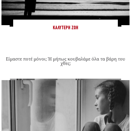
ΚΑΛΎΤΕΡΗ ΖΩΉ
Είμαστε ποτέ μόνοι; Ή μήπως κουβαλάμε όλα τα βάρη του
χθες;