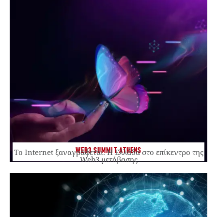
WEB3 SUMMIT ATHENS
Το Internet ξαναγράφεται. Η Ελλάδα στο επίκεντρο της
Web3 μετάβασης