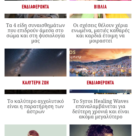
ΕΝΔΙΑΦΈΡΟΝΤΑ
ΒΙΒΛΊΑ
Τα 4 είδη συναισθημάτων
Οι σχέσεις θέλουν χέρια
που επιδρούν άμεσα στο
ενωμένα, ματιές καθαρές
σώμα και στη φυσιολογία
και καρδιά έτοιμη να
μας
μοιραστεί
ΚΑΛΎΤΕΡΗ ΖΩΉ
ΕΝΔΙΑΦΈΡΟΝΤΑ
Το καλύτερο αγχολυτικό
Το Syros Healing Waves
είναι η παρατήρηση των
επαναλαμβάνεται για
άστρων
δεύτερη χρονιά και είναι
ακόμα μεγαλύτερο