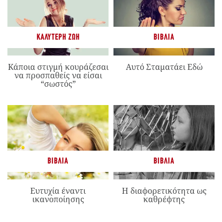
ΚΑΛΎΤΕΡΗ ΖΩΉ
ΒΙΒΛΊΑ
Κάποια στιγμή κουράζεσαι
Αυτό Σταματάει Εδώ
να προσπαθείς να είσαι
“σωστός”
ΒΙΒΛΊΑ
ΒΙΒΛΊΑ
Ευτυχία έναντι
Η διαφορετικότητα ως
ικανοποίησης
καθρέφτης