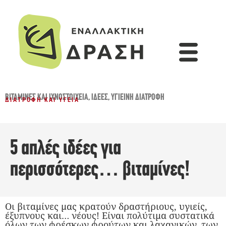
ΒΙΤΑΜΊΝΕΣ ΚΑΙ ΙΧΝΟΣΤΟΙΧΕΊΑ
,
ΙΔΈΕΣ
,
ΥΓΙΕΙΝΉ ΔΙΑΤΡΟΦΉ
ΔΙΑΤΡΟΦΉ ΚΑΙ ΥΓΕΊΑ
5 απλές ιδέες για
περισσότερες… βιταμίνες!
Οι βιταμίνες μας κρατούν δραστήριους, υγιείς,
έξυπνους και… νέους! Είναι πολύτιμα συστατικά
όλων των φρέσκων φρούτων και λαχανικών, των