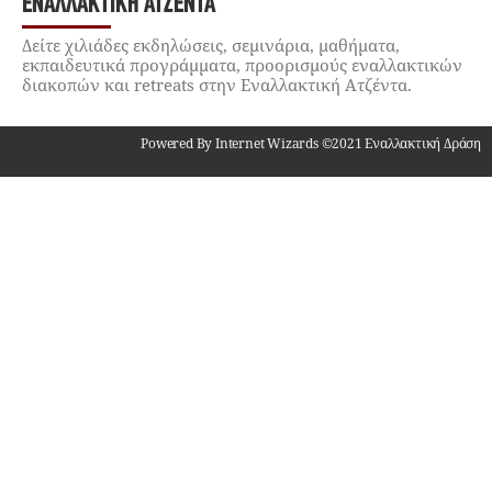
ΕΝΑΛΛΑΚΤΙΚΉ ΑΤΖΈΝΤΑ
Δείτε χιλιάδες εκδηλώσεις, σεμινάρια, μαθήματα,
εκπαιδευτικά προγράμματα, προορισμούς εναλλακτικών
διακοπών και retreats στην Εναλλακτική Ατζέντα.
Powered By Internet Wizards ©2021 Εναλλακτική Δράση