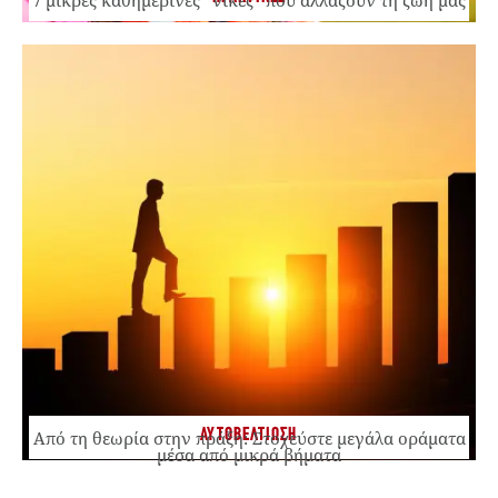
ΑΥΤΟΒΕΛΤΙΩΣΗ
Από τη θεωρία στην πράξη: Στοχεύστε μεγάλα οράματα
μέσα από μικρά βήματα