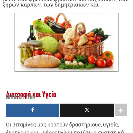
ξηρών καρπών, των δημητριακών και
Διατροφή και Υγεία
EDITORIAL TEAM
Οι βιταμίνες μας κρατούν δραστήριους, υγιείς,
έξυπνους και… νέους! Είναι πολύτιμα συστατικά