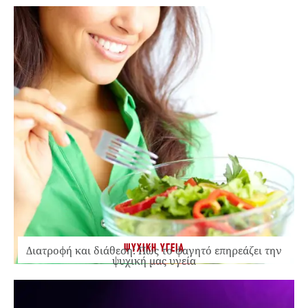
ΨΥΧΙΚΗ ΥΓΕΙΑ
Διατροφή και διάθεση: Πώς το φαγητό επηρεάζει την
ψυχική μας υγεία