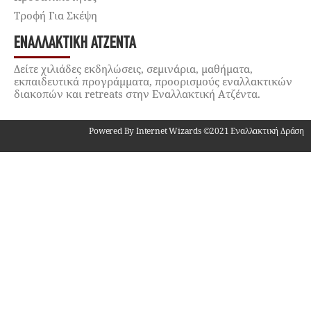
Τροφή Για Σκέψη
ΕΝΑΛΛΑΚΤΙΚΉ ΑΤΖΈΝΤΑ
Δείτε χιλιάδες εκδηλώσεις, σεμινάρια, μαθήματα,
εκπαιδευτικά προγράμματα, προορισμούς εναλλακτικών
διακοπών και retreats στην Εναλλακτική Ατζέντα.
Powered By Internet Wizards ©2021 Εναλλακτική Δράση