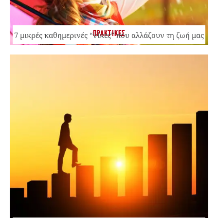
ΠΡΑΚΤΙΚΕΣ
7 μικρές καθημερινές “νίκες” που αλλάζουν τη ζωή μας