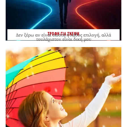
ΤΡΟΦΗ ΓΙΑ ΣΚΕΨΗ
Δεν ξέρω αν είναι σωστή ή λάθος επιλογή, αλλά
τουλάχιστον είναι δική μου