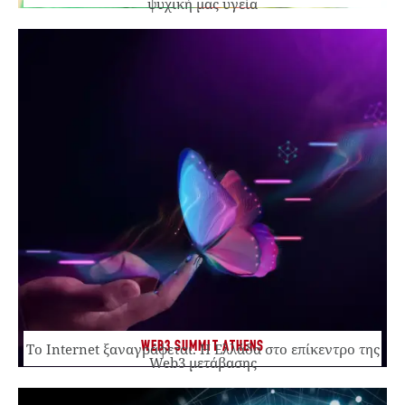
ψυχική μας υγεία
WEB3 SUMMIT ATHENS
Το Internet ξαναγράφεται. Η Ελλάδα στο επίκεντρο της
Web3 μετάβασης