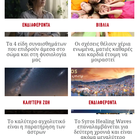
ΕΝΔΙΑΦΈΡΟΝΤΑ
ΒΙΒΛΊΑ
Τα 4 είδη συναισθημάτων
Οι σχέσεις θέλουν χέρια
που επιδρούν άμεσα στο
ενωμένα, ματιές καθαρές
σώμα και στη φυσιολογία
και καρδιά έτοιμη να
μας
μοιραστεί
ΚΑΛΎΤΕΡΗ ΖΩΉ
ΕΝΔΙΑΦΈΡΟΝΤΑ
Το καλύτερο αγχολυτικό
Το Syros Healing Waves
είναι η παρατήρηση των
επαναλαμβάνεται για
άστρων
δεύτερη χρονιά και είναι
ακόμα μεγαλύτερο