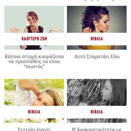
ΚΑΛΎΤΕΡΗ ΖΩΉ
ΒΙΒΛΊΑ
Κάποια στιγμή κουράζεσαι
Αυτό Σταματάει Εδώ
να προσπαθείς να είσαι
“σωστός”
ΒΙΒΛΊΑ
ΒΙΒΛΊΑ
Ευτυχία έναντι
Η διαφορετικότητα ως