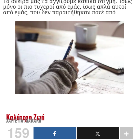
Τα όνειρα μας τα αγγίζουμε κάποια στιγμή. Ίσως
μόνο οι πιο τυχεροί από εμάς, ίσως απλά αυτοί
από εμάς, που δεν παραιτήθηκαν ποτέ από
Καλύτερη Ζωή
ΧΑΡΙΈΤΤΑ ΛΙΑΚΆΚΗ
159