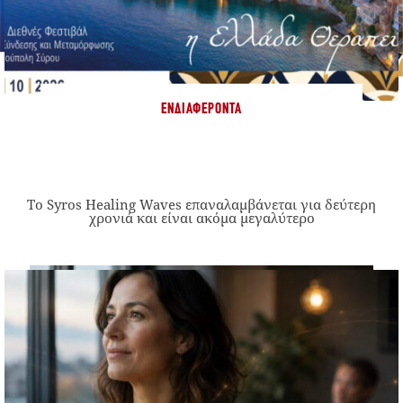
ΕΝΔΙΑΦΈΡΟΝΤΑ
Το Syros Healing Waves επαναλαμβάνεται για δεύτερη
χρονιά και είναι ακόμα μεγαλύτερο