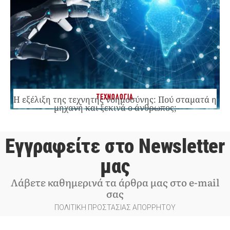
ΤΕΧΝΟΛΟΓΙΑ
Η εξέλιξη της τεχνητής νοημοσύνης: Πού σταματά η
μηχανή και ξεκινά ο άνθρωπος;
Εγγραφείτε στο Newsletter
μας
Λάβετε καθημερινά τα άρθρα μας στο e-mail
σας
ΠΟΛΙΤΙΚΗ ΠΡΟΣΤΑΣΙΑΣ ΑΠΟΡΡΗΤΟΥ