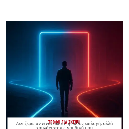
ΤΡΟΦΗ ΓΙΑ ΣΚΕΨΗ
Δεν ξέρω αν είναι σωστή ή λάθος επιλογή, αλλά
τουλάχιστον είναι δική μου