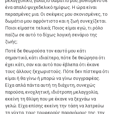
μελαγχολικό, γαλάζιο δωμάτιο μου, βυθισμένο σε
ένα απαλό ψυχεδελικό ημίφως. Η ώρα είναι
περασμένες μια. Οι σκέψεις μου σκονισμένες, το
δωμάτιο μου αφρόντιστο και η ζωή συνεχίζεται.
Ποιοι είμαστε τελικά; Ποιος είμαι εγώ, τι ρόλο
παίζω σε αυτό το δίχως λογική σενάριο της
ζωής;
Ποτέ δε θεωρούσα τον εαυτό μου κάτι
σημαντικό, κάτι ιδιαίτερο, πότε δε θεώρησα ότι
έχει κάτι, σαν και αυτό που έβλεπα ότι έκανε
τους άλλους ξεχωριστούς. Πότε δεν πίστεψα ότι
είμαι ή θα γίνω ή μπορώ να γίνω συγγραφέας.
Είχα απλά πάντα αυτή τη διάχυτη, συνεχώς
παρούσα, ενοχλητική, ιδιότροπη μελαγχολία,
εκείνη τη θλίψη που με έκανε να ξεχνάω να
γελώ. Είχα επίσης εκείνη την τάση να λατρεύω
τη νύχτα, τους τρυφερούς παρανόμους της, την