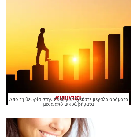
ΑΥΤΟΒΕΛΤΙΩΣΗ
Από τη θεωρία στην πράξη: Στοχεύστε μεγάλα οράματα
μέσα από μικρά βήματα