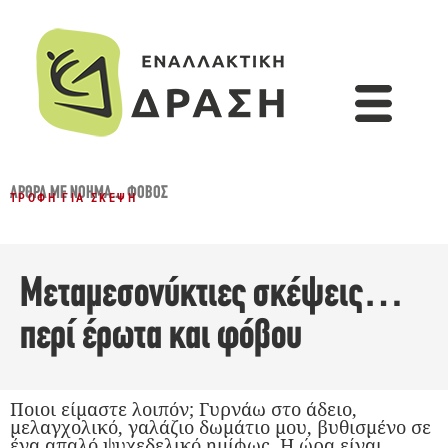
ΆΡΘΡΑ ΜΕ ΝΌΗΜΑ...
,
ΦΌΒΟΣ
ΤΡΟΦΉ ΓΙΑ ΣΚΈΨΗ
Μεταμεσονύκτιες σκέψεις…
περί έρωτα και φόβου
Ποιοι είμαστε λοιπόν; Γυρνάω στο άδειο,
μελαγχολικό, γαλάζιο δωμάτιο μου, βυθισμένο σε
ένα απαλό ψυχεδελικό ημίφως. Η ώρα είναι