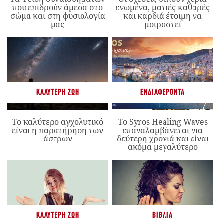
που επιδρούν άμεσα στο
ενωμένα, ματιές καθαρές
σώμα και στη φυσιολογία
και καρδιά έτοιμη να
μας
μοιραστεί
ΚΑΛΎΤΕΡΗ ΖΩΉ
ΕΝΔΙΑΦΈΡΟΝΤΑ
Το καλύτερο αγχολυτικό
Το Syros Healing Waves
είναι η παρατήρηση των
επαναλαμβάνεται για
άστρων
δεύτερη χρονιά και είναι
ακόμα μεγαλύτερο
ΚΑΛΎΤΕΡΗ ΖΩΉ
ΒΙΒΛΊΑ