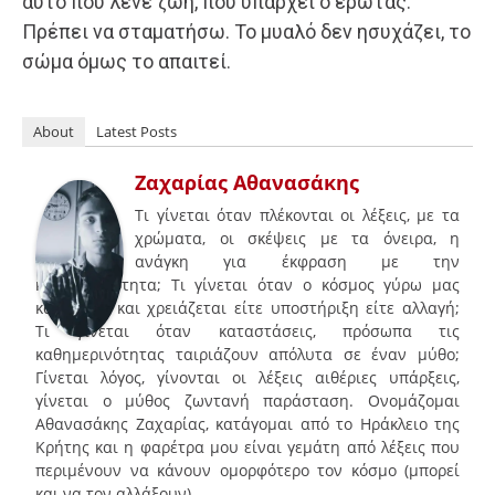
αυτό που λένε ζωή, που υπάρχει ο έρωτας.
Πρέπει να σταματήσω. Το μυαλό δεν ησυχάζει, το
σώμα όμως το απαιτεί.
About
Latest Posts
Ζαχαρίας Αθανασάκης
Τι γίνεται όταν πλέκονται οι λέξεις, με τα
χρώματα, οι σκέψεις με τα όνειρα, η
ανάγκη για έκφραση με την
καθημερινότητα; Τι γίνεται όταν ο κόσμος γύρω μας
καταρρέει και χρειάζεται είτε υποστήριξη είτε αλλαγή;
Τι γίνεται όταν καταστάσεις, πρόσωπα τις
καθημερινότητας ταιριάζουν απόλυτα σε έναν μύθο;
Γίνεται λόγος, γίνονται οι λέξεις αιθέριες υπάρξεις,
γίνεται ο μύθος ζωντανή παράσταση. Ονομάζομαι
Αθανασάκης Ζαχαρίας, κατάγομαι από το Ηράκλειο της
Κρήτης και η φαρέτρα μου είναι γεμάτη από λέξεις που
περιμένουν να κάνουν ομορφότερο τον κόσμο (μπορεί
και να τον αλλάξουν).