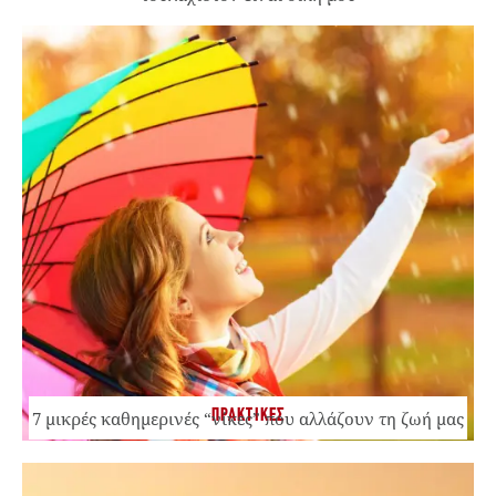
ΠΡΑΚΤΙΚΕΣ
7 μικρές καθημερινές “νίκες” που αλλάζουν τη ζωή μας