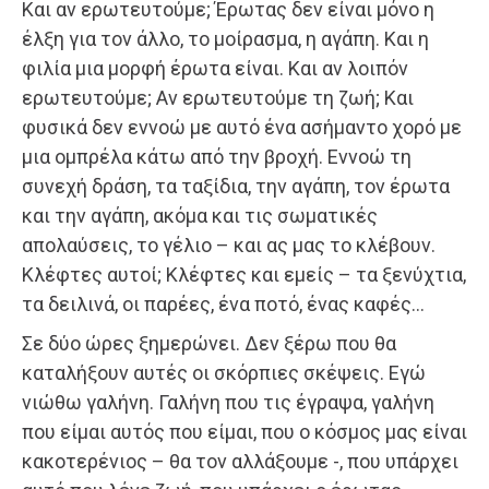
Και αν ερωτευτούμε; Έρωτας δεν είναι μόνο η
έλξη για τον άλλο, το μοίρασμα, η αγάπη. Και η
φιλία μια μορφή έρωτα είναι. Και αν λοιπόν
ερωτευτούμε; Αν ερωτευτούμε τη ζωή; Και
φυσικά δεν εννοώ με αυτό ένα ασήμαντο χορό με
μια ομπρέλα κάτω από την βροχή. Εννοώ τη
συνεχή δράση, τα ταξίδια, την αγάπη, τον έρωτα
και την αγάπη, ακόμα και τις σωματικές
απολαύσεις, το γέλιο – και ας μας το κλέβουν.
Κλέφτες αυτοί; Κλέφτες και εμείς – τα ξενύχτια,
τα δειλινά, οι παρέες, ένα ποτό, ένας καφές…
Σε δύο ώρες ξημερώνει. Δεν ξέρω που θα
καταλήξουν αυτές οι σκόρπιες σκέψεις. Εγώ
νιώθω γαλήνη. Γαλήνη που τις έγραψα, γαλήνη
που είμαι αυτός που είμαι, που ο κόσμος μας είναι
κακοτερένιος – θα τον αλλάξουμε -, που υπάρχει