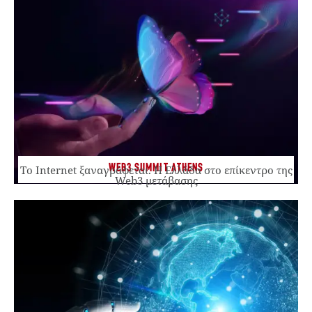
WEB3 SUMMIT ATHENS
Το Internet ξαναγράφεται. Η Ελλάδα στο επίκεντρο της
Web3 μετάβασης