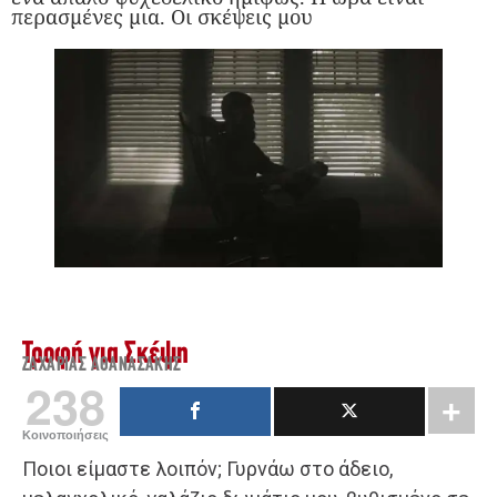
περασμένες μια. Οι σκέψεις μου
Τροφή για Σκέψη
ΖΑΧΑΡΊΑΣ ΑΘΑΝΑΣΆΚΗΣ
238
Κοινοποιήσεις
Ποιοι είμαστε λοιπόν; Γυρνάω στο άδειο,