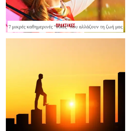
ΠΡΑΚΤΙΚΕΣ
7 μικρές καθημερινές “νίκες” που αλλάζουν τη ζωή μας