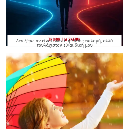
ΤΡΟΦΗ ΓΙΑ ΣΚΕΨΗ
Δεν ξέρω αν είναι σωστή ή λάθος επιλογή, αλλά
τουλάχιστον είναι δική μου