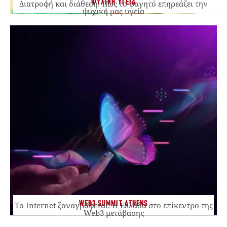
ΨΥΧΙΚΗ ΥΓΕΙΑ
Διατροφή και διάθεση: Πώς το φαγητό επηρεάζει την
ψυχική μας υγεία
WEB3 SUMMIT ATHENS
Το Internet ξαναγράφεται. Η Ελλάδα στο επίκεντρο της
Web3 μετάβασης