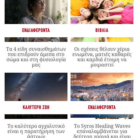
ΕΝΔΙΑΦΈΡΟΝΤΑ
ΒΙΒΛΊΑ
Τα 4 είδη συναισθημάτων
Οι σχέσεις θέλουν χέρια
που επιδρούν άμεσα στο
ενωμένα, ματιές καθαρές
σώμα και στη φυσιολογία
και καρδιά έτοιμη να
μας
μοιραστεί
ΚΑΛΎΤΕΡΗ ΖΩΉ
ΕΝΔΙΑΦΈΡΟΝΤΑ
Το καλύτερο αγχολυτικό
Το Syros Healing Waves
είναι η παρατήρηση των
επαναλαμβάνεται για
άστρων
δεύτερη χρονιά και είναι