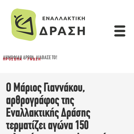
ΔΗΜΟΦΙΛΉ ΆΡΘΡΑ
,
ΔΙΆΒΑΣΈ ΤΟ!
ΠΡΌΣΩΠΑ - ΓΝΏΣΗ
Ο Μάριος Γιαννάκου,
αρθρογράφος της
Εναλλακτικής Δράσης
τερματίζει αγώνα 150