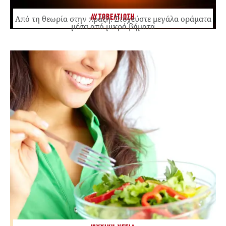
ΑΥΤΟΒΕΛΤΙΩΣΗ
Από τη θεωρία στην πράξη: Στοχεύστε μεγάλα οράματα
μέσα από μικρά βήματα