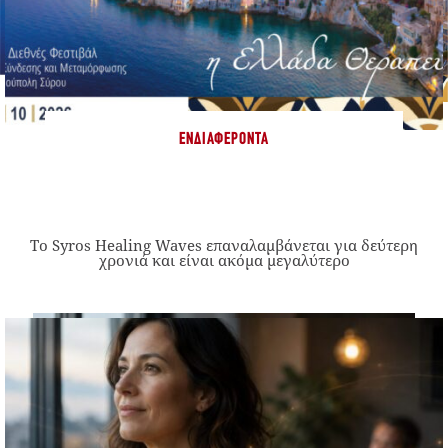
ΕΝΔΙΑΦΈΡΟΝΤΑ
Το Syros Healing Waves επαναλαμβάνεται για δεύτερη
χρονιά και είναι ακόμα μεγαλύτερο