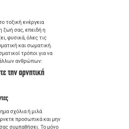
σο τοξική ενέργεια
η ζωή σας, επειδή η
ι, φυσικά, όλες τις
υματική και σωματική.
ματικοί τρόποι για να
 άλλων ανθρώπων:
τε την αρνητική
ντες
ημα σχόλια ή μιλά
αίρνετε προσωπικά και μην
σας συμπαθήσει. Το μόνο