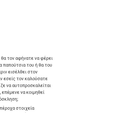
, θα τον αφήνατε να φέρει
α παπούτσια του ή θα του
πριν εισέλθει στον
αν εσείς τον καλούσατε
χιζε να αυτοπροσκαλείται
, επέμενε να κοιμηθεί
ρόσκληση;
υπέροχα στοιχεία