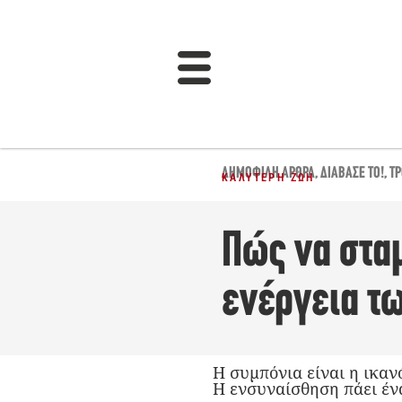
ΔΗΜΟΦΙΛΉ ΆΡΘΡΑ
,
ΔΙΆΒΑΣΈ ΤΟ!
,
ΤΡ
ΚΑΛΎΤΕΡΗ ΖΩΉ
Πώς να στα
ενέργεια τ
Η συμπόνια είναι η ικα
Η ενσυναίσθηση πάει έν