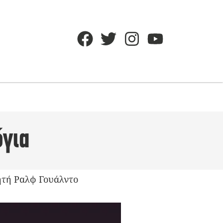
όγια
ητή Ραλφ Γουάλντο