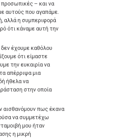
 προσωπικές – και να
με αυτούς που αγαπάμε.
γή, αλλά η συμπεριφορά
ερό ότι κάναμε αυτή την
 δεν έχουμε καθόλου
ίξουμε ότι είμαστε
υμε την ευκαιρία να
τα απέρριψα μια
δή ήθελα να
ράσταση στην οποία
εν αισθανόμουν πως έκανα
ρούσα να συμμετέχω
νταμοιβή μου ήταν
ασης η μικρή