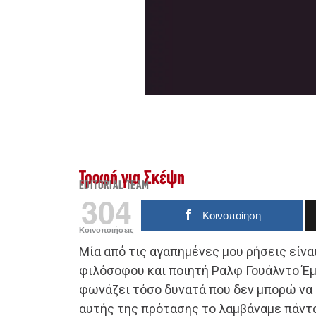
Τροφή για Σκέψη
EDITORIAL TEAM
304
Κοινοποίηση
Κοινοποιήσεις
Μία από τις αγαπημένες μου ρήσεις είνα
φιλόσοφου και ποιητή Ραλφ Γουάλντο Έμ
φωνάζει τόσο δυνατά που δεν μπορώ να 
αυτής της πρότασης το λαμβάναμε πάντα