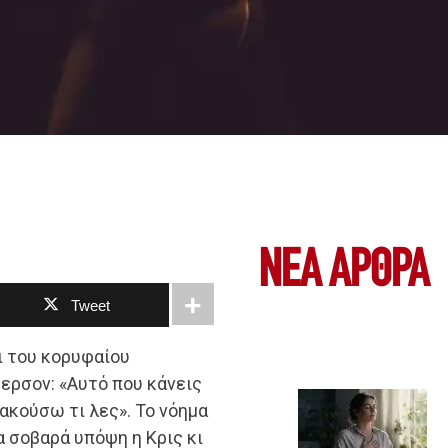
ΝΕΑ ΆΡΘΡΑ
Tweet
ι του κορυφαίου
ερσον: «Αυτό που κάνεις
ακούσω τι λες». Το νόημα
 σοβαρά υπόψη η Κρις κι