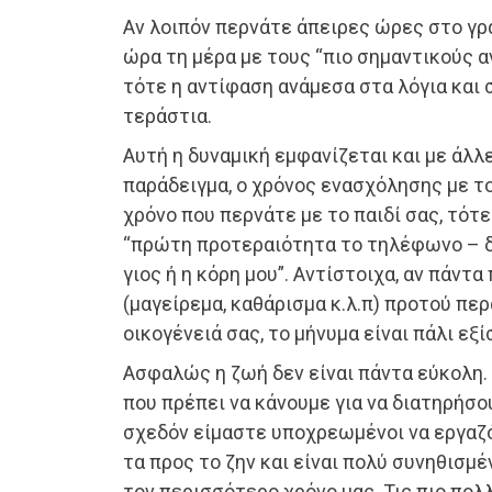
Αν λοιπόν περνάτε άπειρες ώρες στο γρα
ώρα τη μέρα με τους “πιο σημαντικούς 
τότε η αντίφαση ανάμεσα στα λόγια και σ
τεράστια.
Αυτή η δυναμική εμφανίζεται και με άλλε
παράδειγμα, ο χρόνος ενασχόλησης με το
χρόνο που περνάτε με το παιδί σας, τότ
“πρώτη προτεραιότητα το τηλέφωνο – 
γιος ή η κόρη μου”. Αντίστοιχα, αν πάντα 
(μαγείρεμα, καθάρισμα κ.λ.π) προτού περ
οικογένειά σας, το μήνυμα είναι πάλι εξ
Ασφαλώς η ζωή δεν είναι πάντα εύκολη.
που πρέπει να κάνουμε για να διατηρήσο
σχεδόν είμαστε υποχρεωμένοι να εργαζ
τα προς το ζην και είναι πολύ συνηθισμ
τον περισσότερο χρόνο μας. Τις πιο πολ