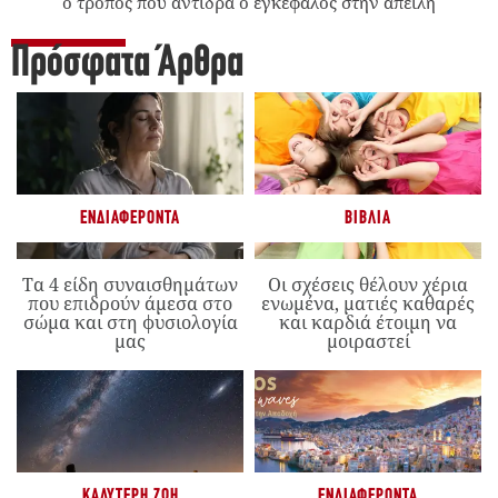
ο τρόπος που αντιδρά ο εγκέφαλος στην απειλή
Πρόσφατα Άρθρα
ΕΝΔΙΑΦΈΡΟΝΤΑ
ΒΙΒΛΊΑ
Τα 4 είδη συναισθημάτων
Οι σχέσεις θέλουν χέρια
που επιδρούν άμεσα στο
ενωμένα, ματιές καθαρές
σώμα και στη φυσιολογία
και καρδιά έτοιμη να
μας
μοιραστεί
ΚΑΛΎΤΕΡΗ ΖΩΉ
ΕΝΔΙΑΦΈΡΟΝΤΑ