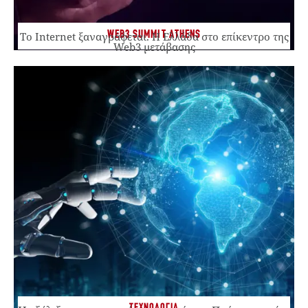
WEB3 SUMMIT ATHENS
Το Internet ξαναγράφεται. Η Ελλάδα στο επίκεντρο της
Web3 μετάβασης