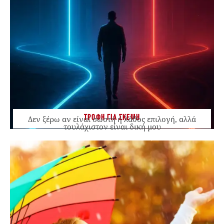
ΤΡΟΦΗ ΓΙΑ ΣΚΕΨΗ
Δεν ξέρω αν είναι σωστή ή λάθος επιλογή, αλλά
τουλάχιστον είναι δική μου