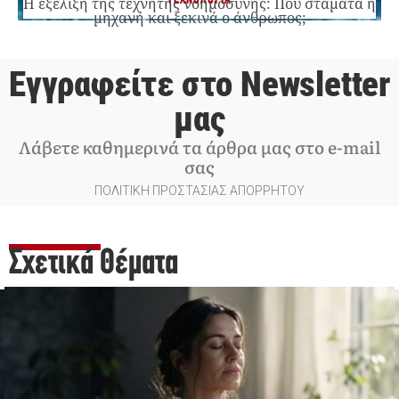
ΤΕΧΝΟΛΟΓΙΑ
Η εξέλιξη της τεχνητής νοημοσύνης: Πού σταματά η
μηχανή και ξεκινά ο άνθρωπος;
Εγγραφείτε στο Newsletter
μας
Λάβετε καθημερινά τα άρθρα μας στο e-mail
σας
ΠΟΛΙΤΙΚΗ ΠΡΟΣΤΑΣΙΑΣ ΑΠΟΡΡΗΤΟΥ
Σχετικά Θέματα