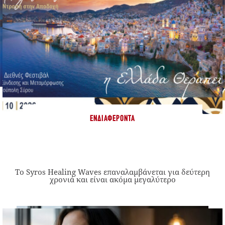
ΕΝΔΙΑΦΈΡΟΝΤΑ
Το Syros Healing Waves επαναλαμβάνεται για δεύτερη
χρονιά και είναι ακόμα μεγαλύτερο