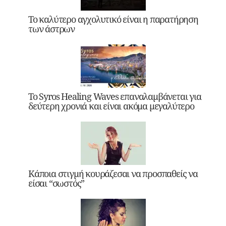
Το καλύτερο αγχολυτικό είναι η παρατήρηση
των άστρων
Το Syros Healing Waves επαναλαμβάνεται για
δεύτερη χρονιά και είναι ακόμα μεγαλύτερο
Κάποια στιγμή κουράζεσαι να προσπαθείς να
είσαι “σωστός”