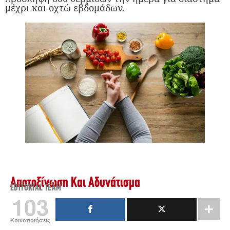
μέχρι και οχτώ εβδομάδων.
Αποτοξίνωση Και Αδυνάτισμα
EDITORIAL TEAM
103
Κοινοποιήσεις