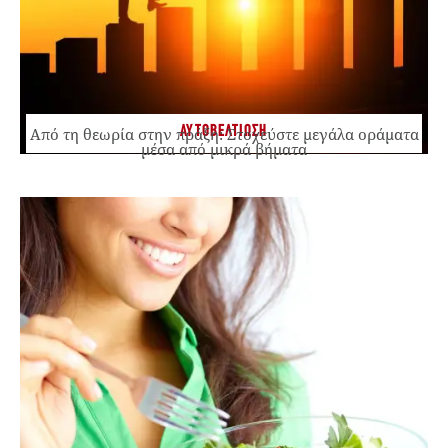
ΑΥΤΟΒΕΛΤΙΩΣΗ
Από τη θεωρία στην πράξη: Στοχεύστε μεγάλα οράματα
μέσα από μικρά βήματα