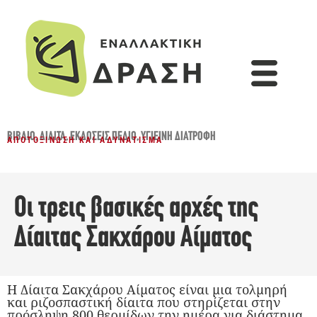
ΒΙΒΛΊΟ
,
ΔΙΑΙΤΑ
,
ΕΚΔΌΣΕΙΣ ΠΕΔΊΟ
,
ΥΓΙΕΙΝΉ ΔΙΑΤΡΟΦΉ
ΑΠΟΤΟΞΊΝΩΣΗ ΚΑΙ ΑΔΥΝΆΤΙΣΜΑ
Οι τρεις βασικές αρχές της
Δίαιτας Σακχάρου Αίματος
Η Δίαιτα Σακχάρου Αίματος είναι μια τολμηρή
και ριζοσπαστική δίαιτα που στηρίζεται στην
πρόσληψη 800 θερμίδων την ημέρα για διάστημα