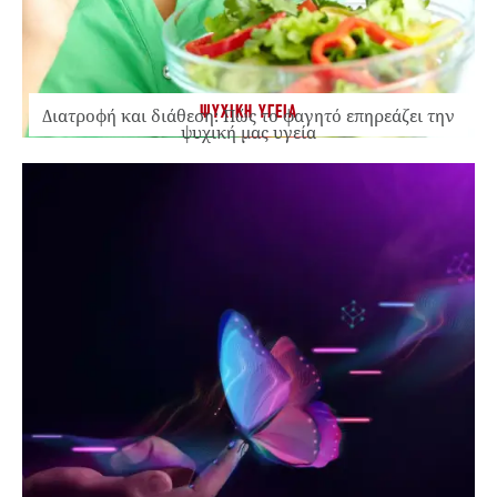
ΨΥΧΙΚΗ ΥΓΕΙΑ
Διατροφή και διάθεση: Πώς το φαγητό επηρεάζει την
ψυχική μας υγεία