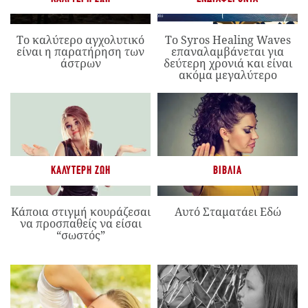
Το καλύτερο αγχολυτικό
Το Syros Healing Waves
είναι η παρατήρηση των
επαναλαμβάνεται για
άστρων
δεύτερη χρονιά και είναι
ακόμα μεγαλύτερο
ΚΑΛΎΤΕΡΗ ΖΩΉ
ΒΙΒΛΊΑ
Κάποια στιγμή κουράζεσαι
Αυτό Σταματάει Εδώ
να προσπαθείς να είσαι
“σωστός”