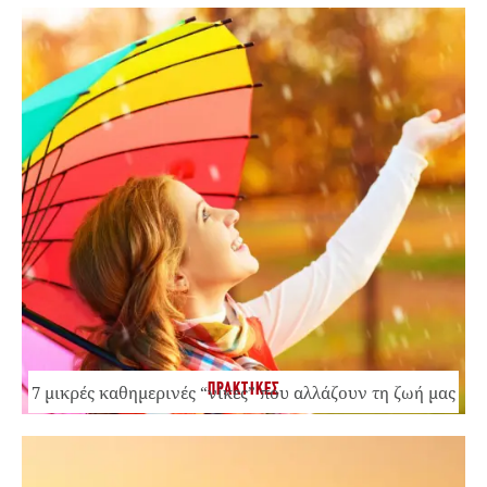
ΠΡΑΚΤΙΚΕΣ
7 μικρές καθημερινές “νίκες” που αλλάζουν τη ζωή μας