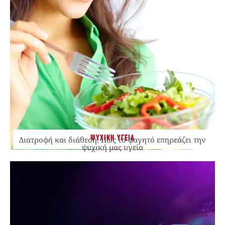
ΨΥΧΙΚΗ ΥΓΕΙΑ
Διατροφή και διάθεση: Πώς το φαγητό επηρεάζει την
ψυχική μας υγεία