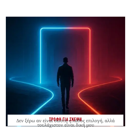
ΤΡΟΦΗ ΓΙΑ ΣΚΕΨΗ
Δεν ξέρω αν είναι σωστή ή λάθος επιλογή, αλλά
τουλάχιστον είναι δική μου