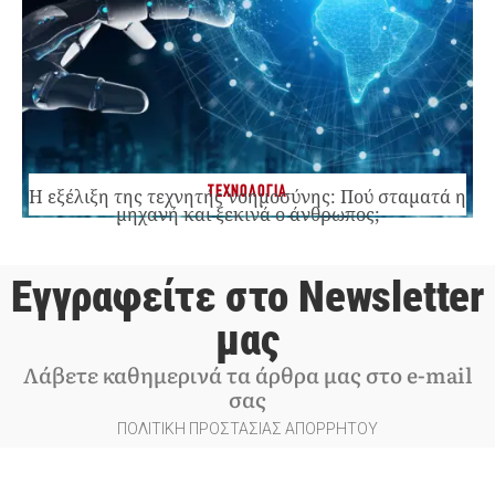
ΤΕΧΝΟΛΟΓΙΑ
Η εξέλιξη της τεχνητής νοημοσύνης: Πού σταματά η
μηχανή και ξεκινά ο άνθρωπος;
Εγγραφείτε στο Newsletter
μας
Λάβετε καθημερινά τα άρθρα μας στο e-mail
σας
ΠΟΛΙΤΙΚΗ ΠΡΟΣΤΑΣΙΑΣ ΑΠΟΡΡΗΤΟΥ