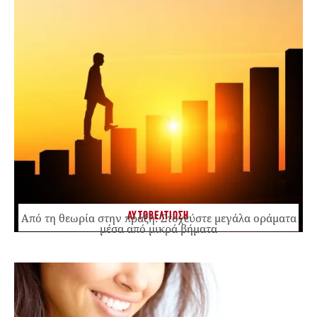
ΑΥΤΟΒΕΛΤΙΩΣΗ
Από τη θεωρία στην πράξη: Στοχεύστε μεγάλα οράματα
μέσα από μικρά βήματα