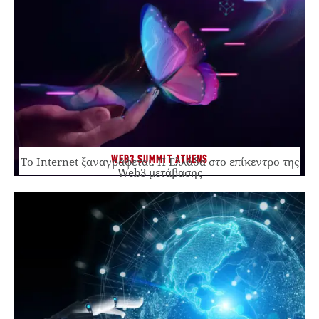
WEB3 SUMMIT ATHENS
Το Internet ξαναγράφεται. Η Ελλάδα στο επίκεντρο της
Web3 μετάβασης