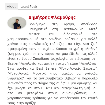
About
Latest Posts
Δημήτρης Φλαμούρης
Γεννήθηκα στη Δράμα, σπούδασα
μαθηματικά στη Θεσσαλονίκη. Μετά
Master και διδακτορικό στα
χρηματοοικονομικά στο Λονδίνο. Δούλεψα για πολλά
χρόνια στις επενδυτικές τράπεζες του City. Μια ζωή
αφιερωμένη στην επιτυχία… Κάποια στιγμή η αληθινή
ζωή μου χτύπησε την πόρτα και μου έδειξε πως αλλού
είναι το ζουμί! Σπούδασα ψυχολογία, με ειδίκευση στη
Θετική Ψυχολογία και αυτή τη στιγμή είμαι Ψυχολόγος.
Έχω γράψει τα Best Sellers "Ψυχο-λογικές Σχέσεις",
"Ψυχο-λογικά Μυστικά (που μακάρι να γνώριζα
νωρίτερα)" και το αντισυμβατικό βιβλίο"To Παράδοξο
Μονοπάτι προς το Νόημα της Ζωής". Ειμαι ομιλητής και
έχω μιλήσει και στο ΤEDx/ Πλέον αφιερώνω τη ζωή μου
στο να μεταφέρω στους συνανθρώπους μου
χειροπιαστούς τρόπους για να αποδεκτούν τον εαυτό
τους. Στην πράξη!