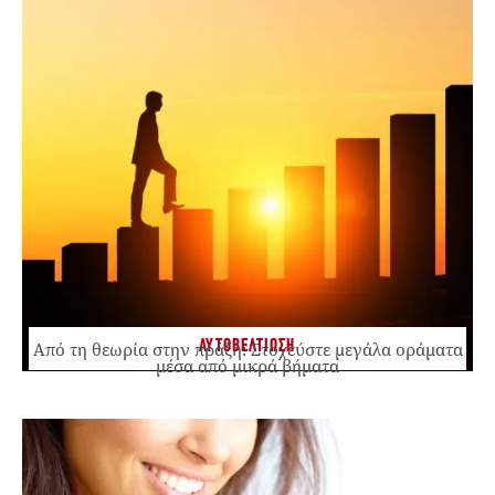
ΑΥΤΟΒΕΛΤΙΩΣΗ
Από τη θεωρία στην πράξη: Στοχεύστε μεγάλα οράματα
μέσα από μικρά βήματα