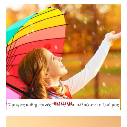
ΠΡΑΚΤΙΚΕΣ
7 μικρές καθημερινές “νίκες” που αλλάζουν τη ζωή μας