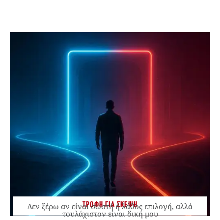
ΤΡΟΦΗ ΓΙΑ ΣΚΕΨΗ
Δεν ξέρω αν είναι σωστή ή λάθος επιλογή, αλλά
τουλάχιστον είναι δική μου