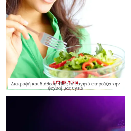
ΨΥΧΙΚΗ ΥΓΕΙΑ
Διατροφή και διάθεση: Πώς το φαγητό επηρεάζει την
ψυχική μας υγεία