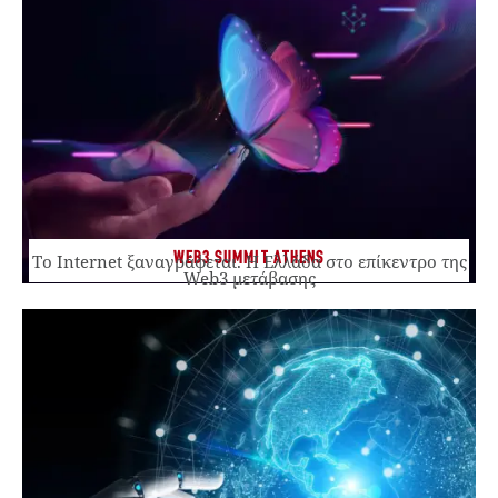
WEB3 SUMMIT ATHENS
Το Internet ξαναγράφεται. Η Ελλάδα στο επίκεντρο της
Web3 μετάβασης