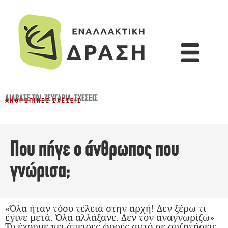
ΔΙΆΒΑΣΈ ΤΟ!
,
ΖΕΥΓΆΡΙΑ
,
ΣΧΈΣΕΙΣ
ΑΝΘΡΏΠΙΝΕΣ ΣΧΈΣΕΙΣ
Που πήγε ο άνθρωπος που
γνώρισα;
«Όλα ήταν τόσο τέλεια στην αρχή! Δεν ξέρω τι
έγινε μετά. Όλα αλλάξανε. Δεν τον αναγνωρίζω»
Το έχουμε πει άπειρες φορές αυτό σε συζητήσεις