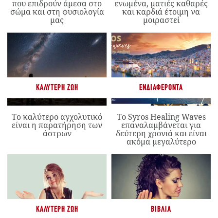
που επιδρούν άμεσα στο
ενωμένα, ματιές καθαρές
σώμα και στη φυσιολογία
και καρδιά έτοιμη να
μας
μοιραστεί
ΚΑΛΎΤΕΡΗ ΖΩΉ
ΕΝΔΙΑΦΈΡΟΝΤΑ
Το καλύτερο αγχολυτικό
Το Syros Healing Waves
είναι η παρατήρηση των
επαναλαμβάνεται για
άστρων
δεύτερη χρονιά και είναι
ακόμα μεγαλύτερο
ΚΑΛΎΤΕΡΗ ΖΩΉ
ΒΙΒΛΊΑ