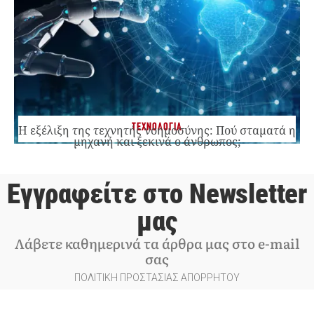
ΤΕΧΝΟΛΟΓΙΑ
Η εξέλιξη της τεχνητής νοημοσύνης: Πού σταματά η
μηχανή και ξεκινά ο άνθρωπος;
Εγγραφείτε στο Newsletter
μας
Λάβετε καθημερινά τα άρθρα μας στο e-mail
σας
ΠΟΛΙΤΙΚΗ ΠΡΟΣΤΑΣΙΑΣ ΑΠΟΡΡΗΤΟΥ