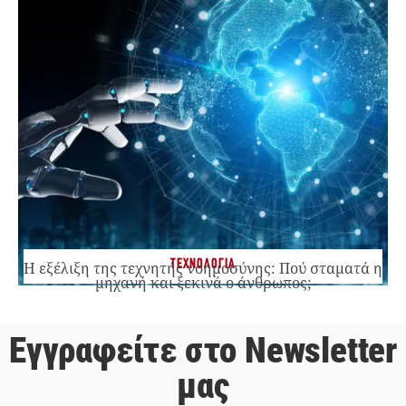
ΤΕΧΝΟΛΟΓΙΑ
Η εξέλιξη της τεχνητής νοημοσύνης: Πού σταματά η
μηχανή και ξεκινά ο άνθρωπος;
Εγγραφείτε στο Newsletter
μας