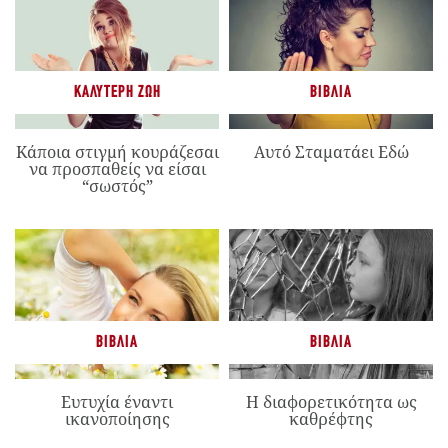
ΚΑΛΎΤΕΡΗ ΖΩΉ
ΒΙΒΛΊΑ
Κάποια στιγμή κουράζεσαι
Αυτό Σταματάει Εδώ
να προσπαθείς να είσαι
“σωστός”
ΒΙΒΛΊΑ
ΒΙΒΛΊΑ
Ευτυχία έναντι
Η διαφορετικότητα ως
ικανοποίησης
καθρέφτης