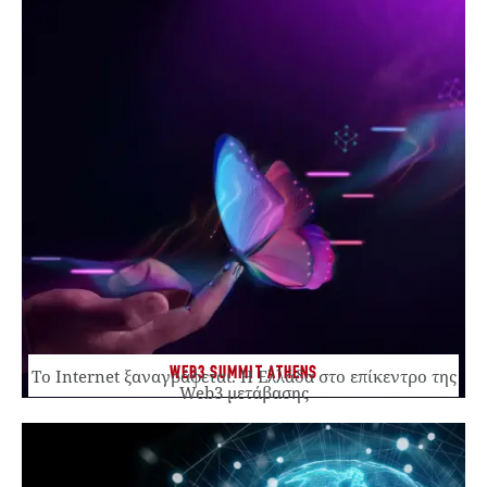
WEB3 SUMMIT ATHENS
Το Internet ξαναγράφεται. Η Ελλάδα στο επίκεντρο της
Web3 μετάβασης