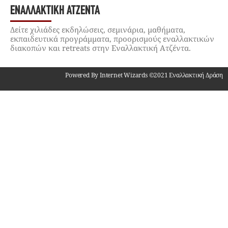
ΕΝΑΛΛΑΚΤΙΚΉ ΑΤΖΈΝΤΑ
Δείτε χιλιάδες εκδηλώσεις, σεμινάρια, μαθήματα,
εκπαιδευτικά προγράμματα, προορισμούς εναλλακτικών
διακοπών και retreats στην Εναλλακτική Ατζέντα.
Powered By Internet Wizards ©2021 Εναλλακτική Δράση