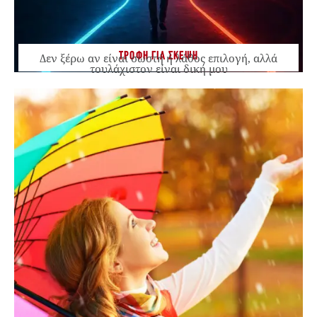
ΤΡΟΦΗ ΓΙΑ ΣΚΕΨΗ
Δεν ξέρω αν είναι σωστή ή λάθος επιλογή, αλλά
τουλάχιστον είναι δική μου