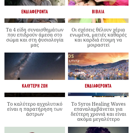
ΕΝΔΙΑΦΈΡΟΝΤΑ
ΒΙΒΛΊΑ
Τα 4 είδη συναισθημάτων
Οι σχέσεις θέλουν χέρια
που επιδρούν άμεσα στο
ενωμένα, ματιές καθαρές
σώμα και στη φυσιολογία
και καρδιά έτοιμη να
μας
μοιραστεί
ΚΑΛΎΤΕΡΗ ΖΩΉ
ΕΝΔΙΑΦΈΡΟΝΤΑ
Το καλύτερο αγχολυτικό
Το Syros Healing Waves
είναι η παρατήρηση των
επαναλαμβάνεται για
άστρων
δεύτερη χρονιά και είναι
ακόμα μεγαλύτερο