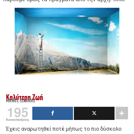
Καλύτερη Ζωή
ΜΆΝΟΣ ΙΣΧΆΚΗΣ
195
Κοινοποιήσεις
Έχεις αναρωτηθεί ποτέ μήπως το πιο δύσκολο