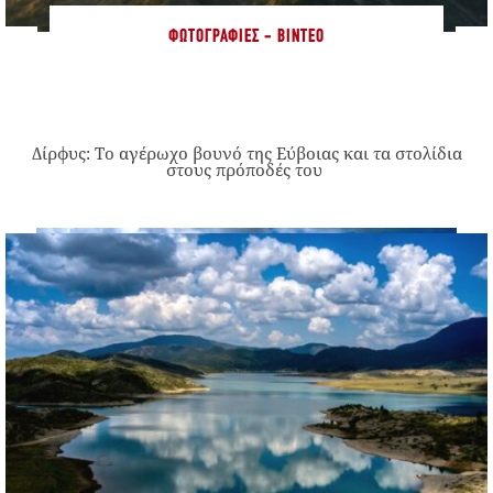
ΦΩΤΟΓΡΑΦΊΕΣ - ΒΊΝΤΕΟ
Δίρφυς: Το αγέρωχο βουνό της Εύβοιας και τα στολίδια
στους πρόποδές του