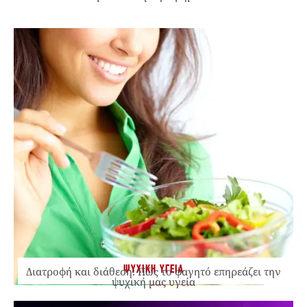
ΨΥΧΙΚΗ ΥΓΕΙΑ
Διατροφή και διάθεση: Πώς το φαγητό επηρεάζει την
ψυχική μας υγεία