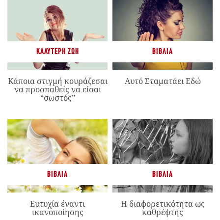
ΚΑΛΎΤΕΡΗ ΖΩΉ
ΒΙΒΛΊΑ
Κάποια στιγμή κουράζεσαι
Αυτό Σταματάει Εδώ
να προσπαθείς να είσαι
“σωστός”
ΒΙΒΛΊΑ
ΒΙΒΛΊΑ
Ευτυχία έναντι
Η διαφορετικότητα ως
ικανοποίησης
καθρέφτης