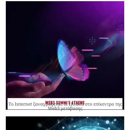
WEB3 SUMMIT ATHENS
Το Internet ξαναγράφεται. Η Ελλάδα στο επίκεντρο της
Web3 μετάβασης