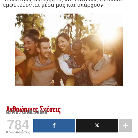
εμφυτεύονται μέσα μας και υπάρχουν
Ανθρώπινες Σχέσεις
ΜΑΡΊΑ ΣΚΑΜΠΑΡΔΏΝΗ
784
Κοινοποιήσεις