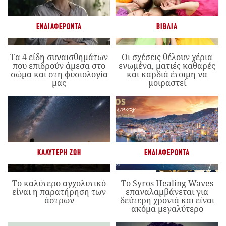
ΕΝΔΙΑΦΈΡΟΝΤΑ
ΒΙΒΛΊΑ
Τα 4 είδη συναισθημάτων
Οι σχέσεις θέλουν χέρια
που επιδρούν άμεσα στο
ενωμένα, ματιές καθαρές
σώμα και στη φυσιολογία
και καρδιά έτοιμη να
μας
μοιραστεί
ΚΑΛΎΤΕΡΗ ΖΩΉ
ΕΝΔΙΑΦΈΡΟΝΤΑ
Το καλύτερο αγχολυτικό
Το Syros Healing Waves
είναι η παρατήρηση των
επαναλαμβάνεται για
άστρων
δεύτερη χρονιά και είναι
ακόμα μεγαλύτερο