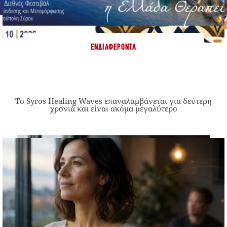
ΕΝΔΙΑΦΈΡΟΝΤΑ
Το Syros Healing Waves επαναλαμβάνεται για δεύτερη
χρονιά και είναι ακόμα μεγαλύτερο