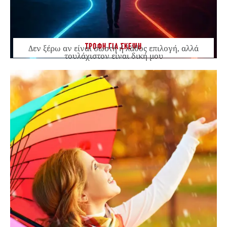
ΤΡΟΦΗ ΓΙΑ ΣΚΕΨΗ
Δεν ξέρω αν είναι σωστή ή λάθος επιλογή, αλλά
τουλάχιστον είναι δική μου