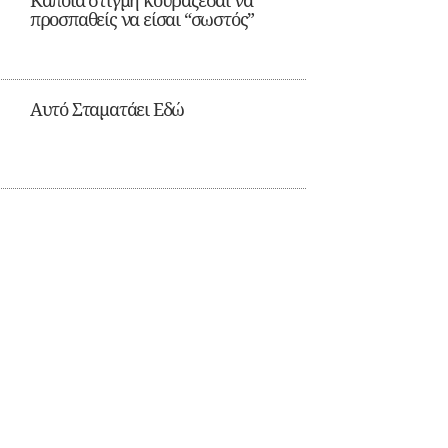
Κάποια στιγμή κουράζεσαι να
προσπαθείς να είσαι “σωστός”
Αυτό Σταματάει Εδώ