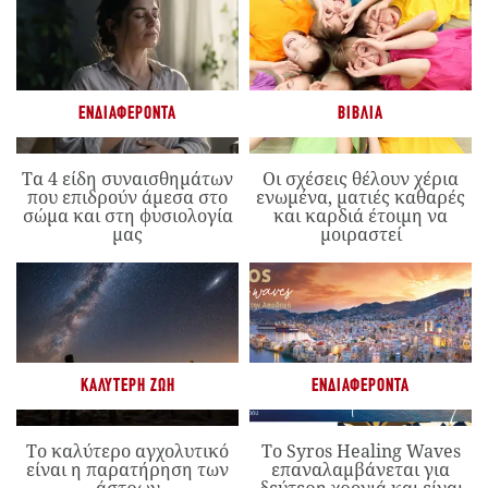
ΕΝΔΙΑΦΈΡΟΝΤΑ
ΒΙΒΛΊΑ
Τα 4 είδη συναισθημάτων
Οι σχέσεις θέλουν χέρια
που επιδρούν άμεσα στο
ενωμένα, ματιές καθαρές
σώμα και στη φυσιολογία
και καρδιά έτοιμη να
μας
μοιραστεί
ΚΑΛΎΤΕΡΗ ΖΩΉ
ΕΝΔΙΑΦΈΡΟΝΤΑ
Το καλύτερο αγχολυτικό
Το Syros Healing Waves
είναι η παρατήρηση των
επαναλαμβάνεται για
άστρων
δεύτερη χρονιά και είναι