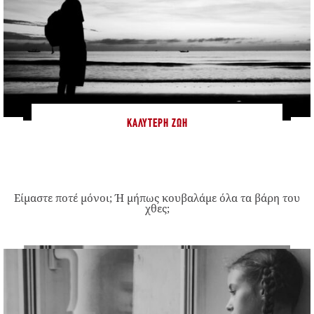
ΚΑΛΎΤΕΡΗ ΖΩΉ
Είμαστε ποτέ μόνοι; Ή μήπως κουβαλάμε όλα τα βάρη του
χθες;