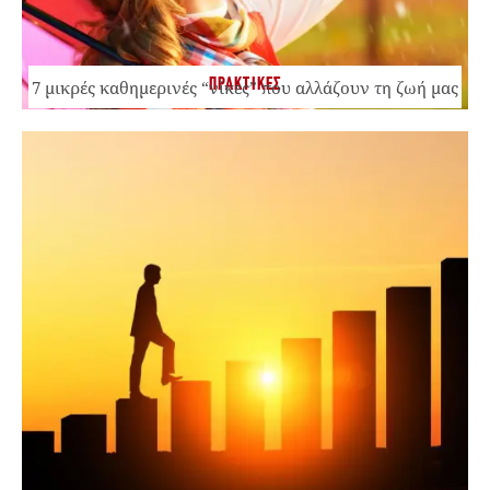
ΠΡΑΚΤΙΚΕΣ
7 μικρές καθημερινές “νίκες” που αλλάζουν τη ζωή μας