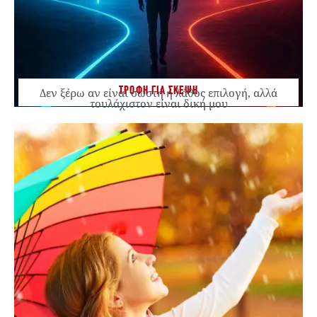
ΤΡΟΦΗ ΓΙΑ ΣΚΕΨΗ
Δεν ξέρω αν είναι σωστή ή λάθος επιλογή, αλλά
τουλάχιστον είναι δική μου