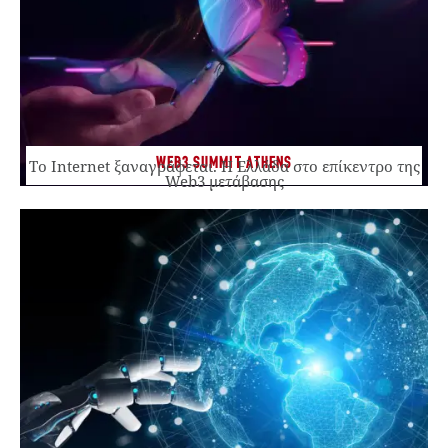
WEB3 SUMMIT ATHENS
Το Internet ξαναγράφεται. Η Ελλάδα στο επίκεντρο της
Web3 μετάβασης