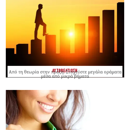
ΑΥΤΟΒΕΛΤΙΩΣΗ
Από τη θεωρία στην πράξη: Στοχεύστε μεγάλα οράματα
μέσα από μικρά βήματα