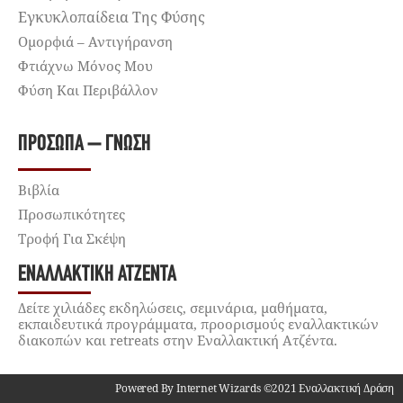
Εγκυκλοπαίδεια Της Φύσης
Ομορφιά – Αντιγήρανση
Φτιάχνω Μόνος Μου
Φύση Και Περιβάλλον
ΠΡΌΣΩΠΑ – ΓΝΏΣΗ
Βιβλία
Προσωπικότητες
Τροφή Για Σκέψη
ΕΝΑΛΛΑΚΤΙΚΉ ΑΤΖΈΝΤΑ
Δείτε χιλιάδες εκδηλώσεις, σεμινάρια, μαθήματα,
εκπαιδευτικά προγράμματα, προορισμούς εναλλακτικών
διακοπών και retreats στην Εναλλακτική Ατζέντα.
Powered By Internet Wizards ©2021 Εναλλακτική Δράση