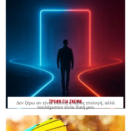
ΤΡΟΦΗ ΓΙΑ ΣΚΕΨΗ
Δεν ξέρω αν είναι σωστή ή λάθος επιλογή, αλλά
τουλάχιστον είναι δική μου