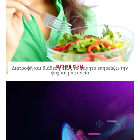
ΨΥΧΙΚΗ ΥΓΕΙΑ
Διατροφή και διάθεση: Πώς το φαγητό επηρεάζει την
ψυχική μας υγεία