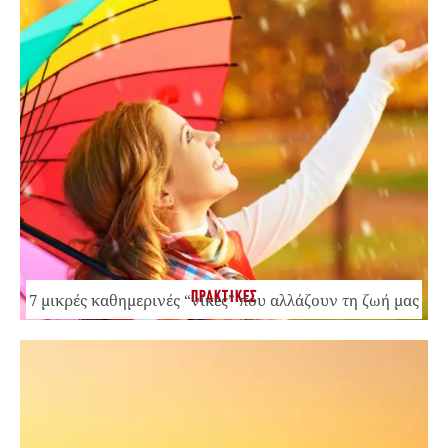
ΠΡΑΚΤΙΚΕΣ
7 μικρές καθημερινές “νίκες” που αλλάζουν τη ζωή μας