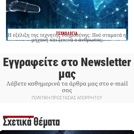
ΤΕΧΝΟΛΟΓΙΑ
Η εξέλιξη της τεχνητής νοημοσύνης: Πού σταματά η
μηχανή και ξεκινά ο άνθρωπος;
Εγγραφείτε στο Newsletter
μας
Λάβετε καθημερινά τα άρθρα μας στο e-mail
σας
ΠΟΛΙΤΙΚΗ ΠΡΟΣΤΑΣΙΑΣ ΑΠΟΡΡΗΤΟΥ
Σχετικά Θέματα