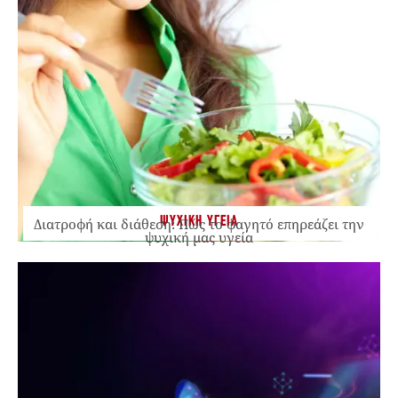
ΨΥΧΙΚΗ ΥΓΕΙΑ
Διατροφή και διάθεση: Πώς το φαγητό επηρεάζει την
ψυχική μας υγεία