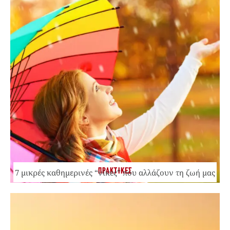
ΠΡΑΚΤΙΚΕΣ
7 μικρές καθημερινές “νίκες” που αλλάζουν τη ζωή μας