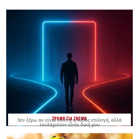
ΤΡΟΦΗ ΓΙΑ ΣΚΕΨΗ
Δεν ξέρω αν είναι σωστή ή λάθος επιλογή, αλλά
τουλάχιστον είναι δική μου