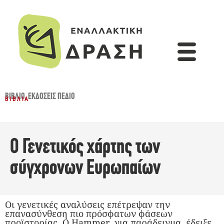
ΒΙΒΛΊΟ
,
ΕΚΔΌΣΕΙΣ ΠΕΔΊΟ
ΒΙΒΛΊΑ
Ο Γενετικός χάρτης των
σύγχρονων Ευρωπαίων
Οι γενετικές αναλύσεις επέτρεψαν την
επανασύνθεση πιο πρόσφατων φάσεων
προϊστορίας. Ο Hammer, για παράδειγμα, έδειξε