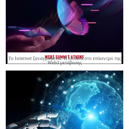
WEB3 SUMMIT ATHENS
Το Internet ξαναγράφεται. Η Ελλάδα στο επίκεντρο της
Web3 μετάβασης