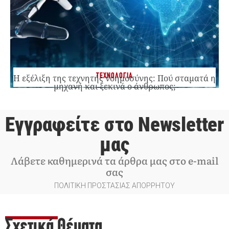
ΤΕΧΝΟΛΟΓΙΑ
Η εξέλιξη της τεχνητής νοημοσύνης: Πού σταματά η
μηχανή και ξεκινά ο άνθρωπος;
Εγγραφείτε στο Newsletter
μας
Λάβετε καθημερινά τα άρθρα μας στο e-mail
σας
ΠΟΛΙΤΙΚΗ ΠΡΟΣΤΑΣΙΑΣ ΑΠΟΡΡΗΤΟΥ
Σχετικά Θέματα