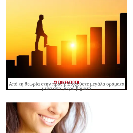
ΑΥΤΟΒΕΛΤΙΩΣΗ
Από τη θεωρία στην πράξη: Στοχεύστε μεγάλα οράματα
μέσα από μικρά βήματα