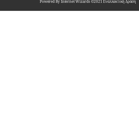
Powered By Internet Wizards ©2021 Εναλλακτική Δράση