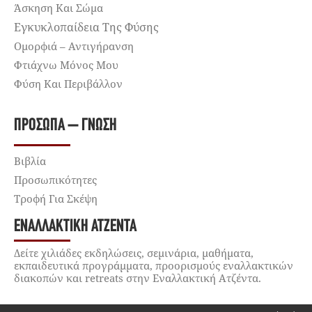
Άσκηση Και Σώμα
Εγκυκλοπαίδεια Της Φύσης
Ομορφιά – Αντιγήρανση
Φτιάχνω Μόνος Μου
Φύση Και Περιβάλλον
ΠΡΌΣΩΠΑ – ΓΝΏΣΗ
Βιβλία
Προσωπικότητες
Τροφή Για Σκέψη
ΕΝΑΛΛΑΚΤΙΚΉ ΑΤΖΈΝΤΑ
Δείτε χιλιάδες εκδηλώσεις, σεμινάρια, μαθήματα,
εκπαιδευτικά προγράμματα, προορισμούς εναλλακτικών
διακοπών και retreats στην Εναλλακτική Ατζέντα.