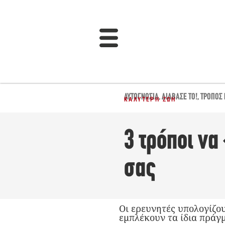
ΑΥΤΟΓΝΩΣΊΑ
,
ΔΙΆΒΑΣΈ ΤΟ!
,
ΤΡΌΠΟΣ 
ΚΑΛΎΤΕΡΗ ΖΩΉ
3 τρόποι να
σας
Οι ερευνητές υπολογίζου
εμπλέκουν τα ίδια πράγμ