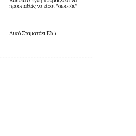
Κάποια στιγμή κουράζεσαι να
προσπαθείς να είσαι “σωστός”
Αυτό Σταματάει Εδώ