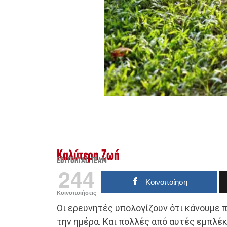
Καλύτερη Ζωή
EDITORIAL TEAM
244
Κοινοποίηση
Κοινοποιήσεις
Οι ερευνητές υπολογίζουν ότι κάνουμε 
την ημέρα. Και πολλές από αυτές εμπλέκ