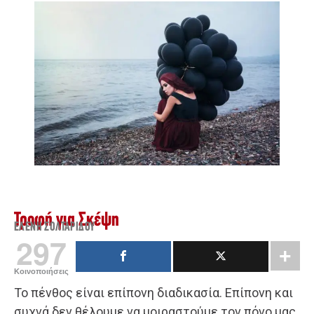
Τροφή για Σκέψη
ΕΛΈΝΗ ΣΟΛΤΑΡΊΔΟΥ
297
Κοινοποιήσεις
Το πένθος είναι επίπονη διαδικασία. Επίπονη και
συχνά δεν θέλουμε να μοιραστούμε τον πόνο μας