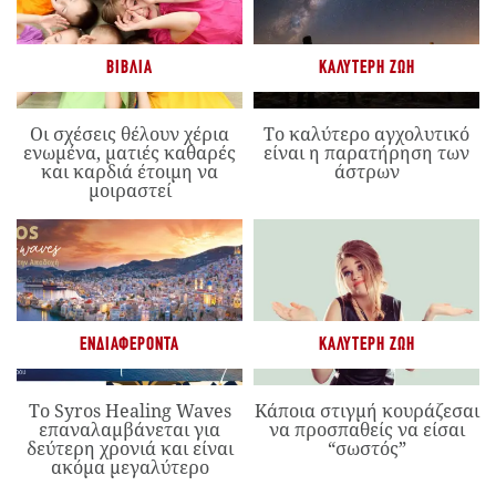
ΒΙΒΛΊΑ
ΚΑΛΎΤΕΡΗ ΖΩΉ
Οι σχέσεις θέλουν χέρια
Το καλύτερο αγχολυτικό
ενωμένα, ματιές καθαρές
είναι η παρατήρηση των
και καρδιά έτοιμη να
άστρων
μοιραστεί
ΕΝΔΙΑΦΈΡΟΝΤΑ
ΚΑΛΎΤΕΡΗ ΖΩΉ
Το Syros Healing Waves
Κάποια στιγμή κουράζεσαι
επαναλαμβάνεται για
να προσπαθείς να είσαι
δεύτερη χρονιά και είναι
“σωστός”
ακόμα μεγαλύτερο