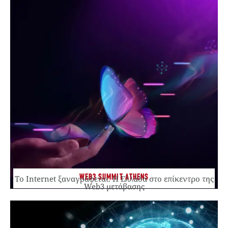
WEB3 SUMMIT ATHENS
Το Internet ξαναγράφεται. Η Ελλάδα στο επίκεντρο της
Web3 μετάβασης