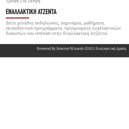
Τροφή Για Σκέψη
ΕΝΑΛΛΑΚΤΙΚΉ ΑΤΖΈΝΤΑ
Δείτε χιλιάδες εκδηλώσεις, σεμινάρια, μαθήματα,
εκπαιδευτικά προγράμματα, προορισμούς εναλλακτικών
διακοπών και retreats στην Εναλλακτική Ατζέντα.
Powered By Internet Wizards ©2021 Εναλλακτική Δράση