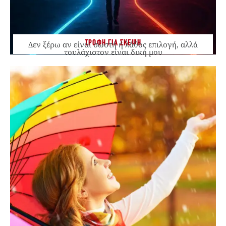
ΤΡΟΦΗ ΓΙΑ ΣΚΕΨΗ
Δεν ξέρω αν είναι σωστή ή λάθος επιλογή, αλλά
τουλάχιστον είναι δική μου