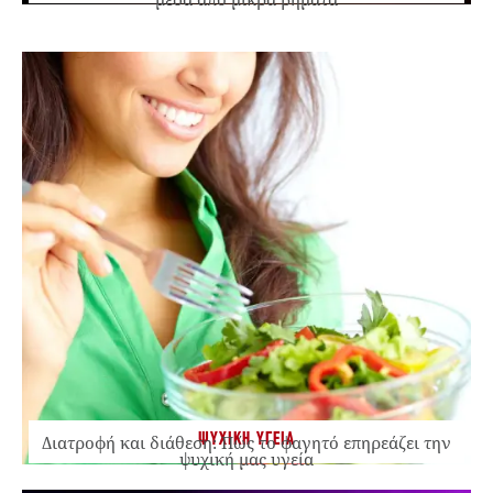
ΨΥΧΙΚΗ ΥΓΕΙΑ
Διατροφή και διάθεση: Πώς το φαγητό επηρεάζει την
ψυχική μας υγεία