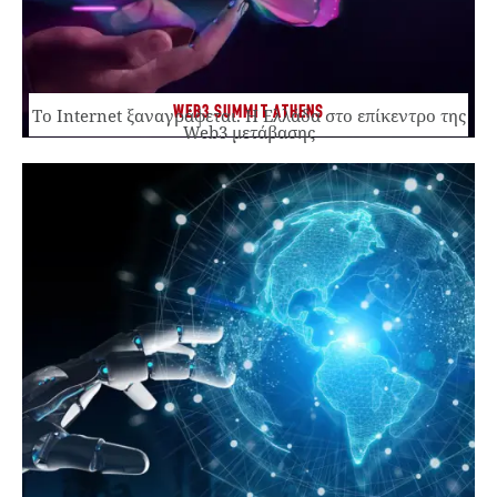
WEB3 SUMMIT ATHENS
Το Internet ξαναγράφεται. Η Ελλάδα στο επίκεντρο της
Web3 μετάβασης