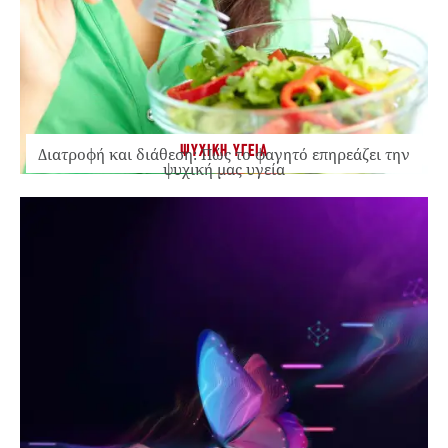
ΨΥΧΙΚΗ ΥΓΕΙΑ
Διατροφή και διάθεση: Πώς το φαγητό επηρεάζει την
ψυχική μας υγεία