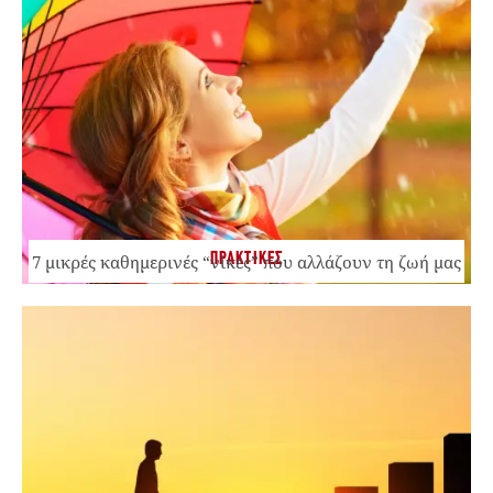
ΠΡΑΚΤΙΚΕΣ
7 μικρές καθημερινές “νίκες” που αλλάζουν τη ζωή μας