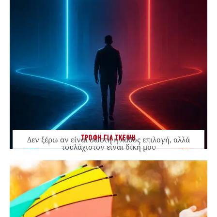
ΤΡΟΦΗ ΓΙΑ ΣΚΕΨΗ
Δεν ξέρω αν είναι σωστή ή λάθος επιλογή, αλλά
τουλάχιστον είναι δική μου