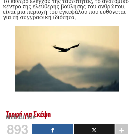
Το κέντρο ελέγχου της ταυτότητας, το ανατομικό
κέντρο της ελεύθερης βούλησης του ανθρώπου,
είναι μια περιοχή του εγκεφάλου που ευθύνεται
για τη συγγραφική ιδιότητα,
Τροφή για Σκέψη
EDITORIAL TEAM
893