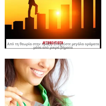
ΑΥΤΟΒΕΛΤΙΩΣΗ
Από τη θεωρία στην πράξη: Στοχεύστε μεγάλα οράματα
μέσα από μικρά βήματα