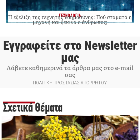
ΤΕΧΝΟΛΟΓΙΑ
Η εξέλιξη της τεχνητής νοημοσύνης: Πού σταματά η
μηχανή και ξεκινά ο άνθρωπος;
Εγγραφείτε στο Newsletter
μας
Λάβετε καθημερινά τα άρθρα μας στο e-mail
σας
ΠΟΛΙΤΙΚΗ ΠΡΟΣΤΑΣΙΑΣ ΑΠΟΡΡΗΤΟΥ
Σχετικά Θέματα