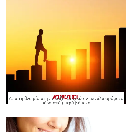
ΑΥΤΟΒΕΛΤΙΩΣΗ
Από τη θεωρία στην πράξη: Στοχεύστε μεγάλα οράματα
μέσα από μικρά βήματα