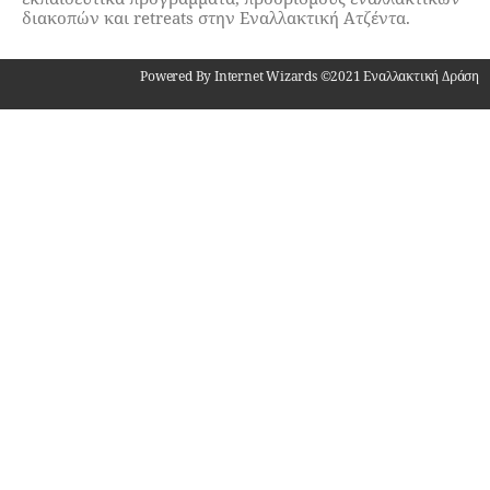
διακοπών και retreats στην Εναλλακτική Ατζέντα.
Powered By Internet Wizards ©2021 Εναλλακτική Δράση