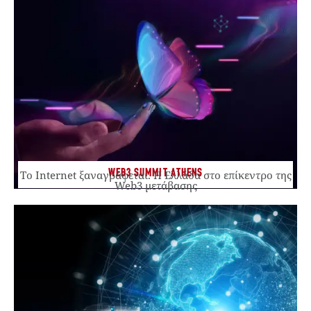
WEB3 SUMMIT ATHENS
Το Internet ξαναγράφεται. Η Ελλάδα στο επίκεντρο της
Web3 μετάβασης