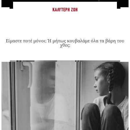
ΚΑΛΎΤΕΡΗ ΖΩΉ
Είμαστε ποτέ μόνοι; Ή μήπως κουβαλάμε όλα τα βάρη του
χθες;