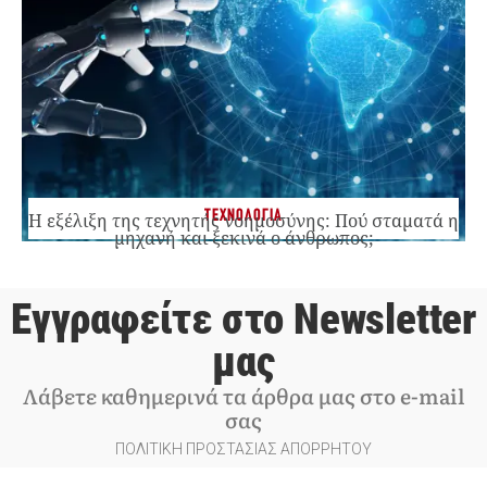
ΤΕΧΝΟΛΟΓΙΑ
Η εξέλιξη της τεχνητής νοημοσύνης: Πού σταματά η
μηχανή και ξεκινά ο άνθρωπος;
Εγγραφείτε στο Newsletter
μας
Λάβετε καθημερινά τα άρθρα μας στο e-mail
σας
ΠΟΛΙΤΙΚΗ ΠΡΟΣΤΑΣΙΑΣ ΑΠΟΡΡΗΤΟΥ