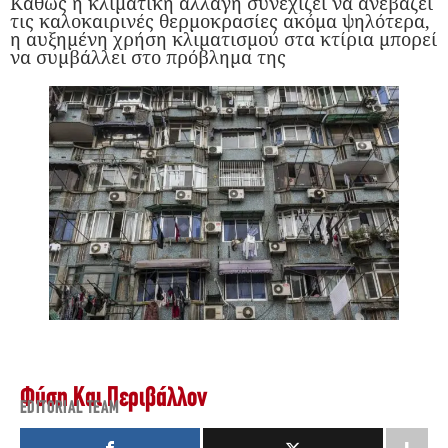
Καθώς η κλιματική αλλαγή συνεχίζει να ανεβάζει
τις καλοκαιρινές θερμοκρασίες ακόμα ψηλότερα,
η αυξημένη χρήση κλιματισμού στα κτίρια μπορεί
να συμβάλλει στο πρόβλημα της
Φύση Και Περιβάλλον
EDITORIAL TEAM