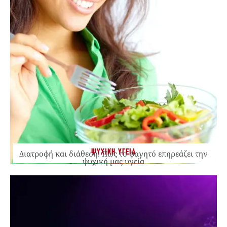
ΨΥΧΙΚΗ ΥΓΕΙΑ
Διατροφή και διάθεση: Πώς το φαγητό επηρεάζει την
ψυχική μας υγεία