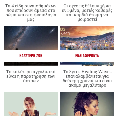
Τα 4 είδη συναισθημάτων
Οι σχέσεις θέλουν χέρια
που επιδρούν άμεσα στο
ενωμένα, ματιές καθαρές
σώμα και στη φυσιολογία
και καρδιά έτοιμη να
μας
μοιραστεί
ΚΑΛΎΤΕΡΗ ΖΩΉ
ΕΝΔΙΑΦΈΡΟΝΤΑ
Το καλύτερο αγχολυτικό
Το Syros Healing Waves
είναι η παρατήρηση των
επαναλαμβάνεται για
άστρων
δεύτερη χρονιά και είναι
ακόμα μεγαλύτερο