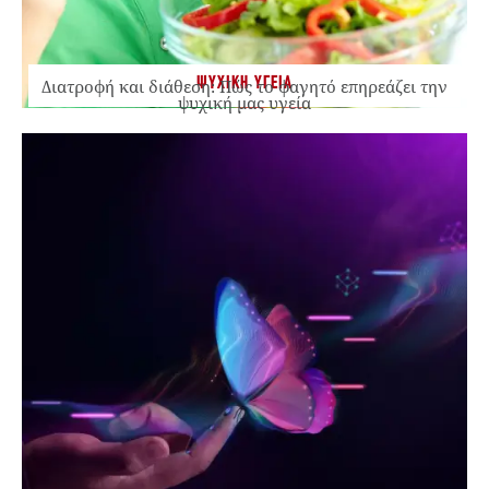
ΨΥΧΙΚΗ ΥΓΕΙΑ
Διατροφή και διάθεση: Πώς το φαγητό επηρεάζει την
ψυχική μας υγεία