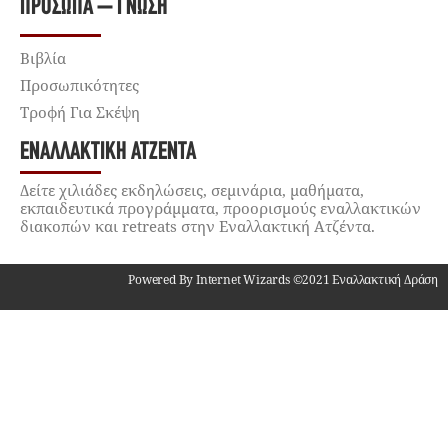
ΠΡΌΣΩΠΑ – ΓΝΏΣΗ
Βιβλία
Προσωπικότητες
Τροφή Για Σκέψη
ΕΝΑΛΛΑΚΤΙΚΉ ΑΤΖΈΝΤΑ
Δείτε χιλιάδες εκδηλώσεις, σεμινάρια, μαθήματα,
εκπαιδευτικά προγράμματα, προορισμούς εναλλακτικών
διακοπών και retreats στην Εναλλακτική Ατζέντα.
Powered By Internet Wizards ©2021 Εναλλακτική Δράση