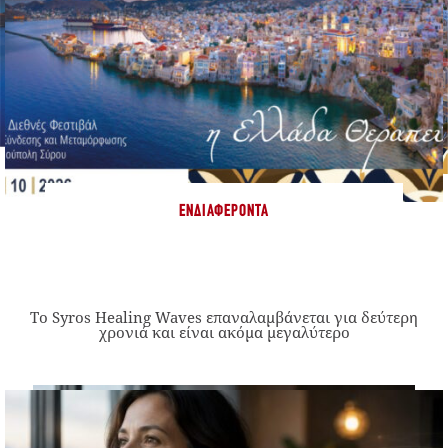
ΕΝΔΙΑΦΈΡΟΝΤΑ
Το Syros Healing Waves επαναλαμβάνεται για δεύτερη
χρονιά και είναι ακόμα μεγαλύτερο