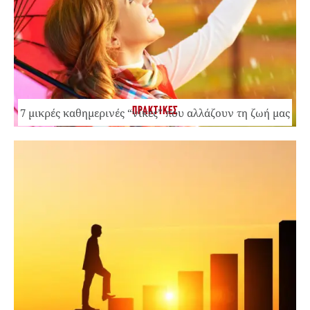
ΠΡΑΚΤΙΚΕΣ
7 μικρές καθημερινές “νίκες” που αλλάζουν τη ζωή μας