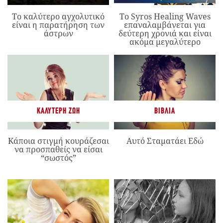
Το καλύτερο αγχολυτικό
Το Syros Healing Waves
είναι η παρατήρηση των
επαναλαμβάνεται για
άστρων
δεύτερη χρονιά και είναι
ακόμα μεγαλύτερο
ΚΑΛΎΤΕΡΗ ΖΩΉ
ΒΙΒΛΊΑ
Κάποια στιγμή κουράζεσαι
Αυτό Σταματάει Εδώ
να προσπαθείς να είσαι
“σωστός”