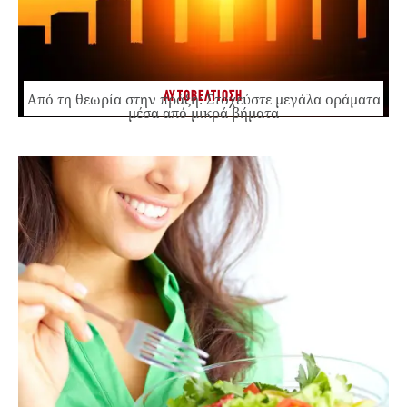
ΑΥΤΟΒΕΛΤΙΩΣΗ
Από τη θεωρία στην πράξη: Στοχεύστε μεγάλα οράματα
μέσα από μικρά βήματα