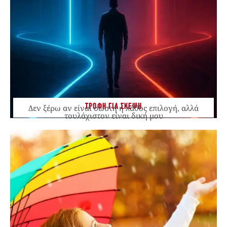
ΤΡΟΦΗ ΓΙΑ ΣΚΕΨΗ
Δεν ξέρω αν είναι σωστή ή λάθος επιλογή, αλλά
τουλάχιστον είναι δική μου