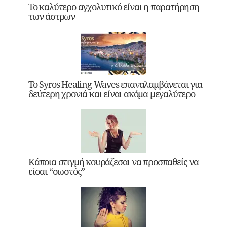
Το καλύτερο αγχολυτικό είναι η παρατήρηση
των άστρων
Το Syros Healing Waves επαναλαμβάνεται για
δεύτερη χρονιά και είναι ακόμα μεγαλύτερο
Κάποια στιγμή κουράζεσαι να προσπαθείς να
είσαι “σωστός”