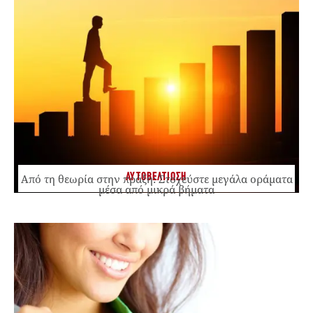
ΑΥΤΟΒΕΛΤΙΩΣΗ
Από τη θεωρία στην πράξη: Στοχεύστε μεγάλα οράματα
μέσα από μικρά βήματα