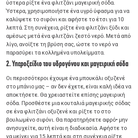
ύστερα ρίξτε ένα φλιτζάνι μαγειρική σόδα.
Ύστερα, χρησιμοποιήστε ένα υγρό ύφασμα για να
καλύψετε το σιφόνι και αφήστε το έτσι για 10
λεπτά. Στη συνέχεια, ρίξτε ένα φλιτζάνι ξύδι και
αμέσως μετά ένα φλιτζάνι ζεστό νερό. Μετά από
λίγο, ανοίξτε τη βρύση σας, ώστε το νερό να
παρασύρει τα κολλημένα υπολείμματα.
2. Υπεροξείδιο του υδρογόνου και μαγειρική σόδα
Οι περισσότεροι έχουμε ένα μπουκάλι οξυζενέ
στο μπάνιο μας – αν δεν έχετε, είναι καλή ιδέα να
αποκτήσετε. Θα χρειαστείτε επίσης μαγειρική
σόδα. Προσθέστε μια κουταλιά μαγειρικής σόδας
σε ένα φλιτζάνι οξυζενέ και ρίξτε το στο
βουλωμένο σιφόνι. Θα παρατηρήσετε αφρό• μην
ανησυχείτε, αυτή είναι η διαδικασία. Αφήστε το
να μείνει για 15 λεπτά και στη συνέχεια ρίξτε