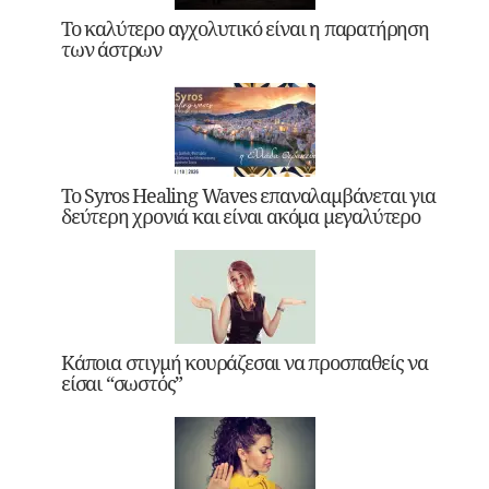
Το καλύτερο αγχολυτικό είναι η παρατήρηση
των άστρων
Το Syros Healing Waves επαναλαμβάνεται για
δεύτερη χρονιά και είναι ακόμα μεγαλύτερο
Κάποια στιγμή κουράζεσαι να προσπαθείς να
είσαι “σωστός”