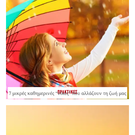
ΠΡΑΚΤΙΚΕΣ
7 μικρές καθημερινές “νίκες” που αλλάζουν τη ζωή μας