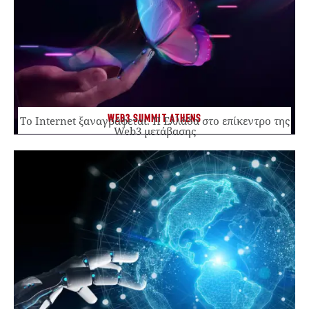
WEB3 SUMMIT ATHENS
Το Internet ξαναγράφεται. Η Ελλάδα στο επίκεντρο της
Web3 μετάβασης