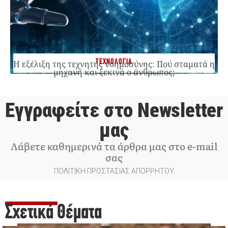
ΤΕΧΝΟΛΟΓΙΑ
Η εξέλιξη της τεχνητής νοημοσύνης: Πού σταματά η
μηχανή και ξεκινά ο άνθρωπος;
Εγγραφείτε στο Newsletter
μας
Λάβετε καθημερινά τα άρθρα μας στο e-mail
σας
ΠΟΛΙΤΙΚΗ ΠΡΟΣΤΑΣΙΑΣ ΑΠΟΡΡΗΤΟΥ
Σχετικά Θέματα