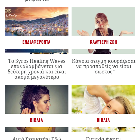
ΕΝΔΙΑΦΈΡΟΝΤΑ
ΚΑΛΎΤΕΡΗ ΖΩΉ
Το Syros Healing Waves
Κάποια στιγμή κουράζεσαι
επαναλαμβάνεται για
να προσπαθείς να είσαι
δεύτερη χρονιά και είναι
“σωστός”
ακόμα μεγαλύτερο
ΒΙΒΛΊΑ
ΒΙΒΛΊΑ
Αυτό Σταματάει Εδώ
Ευτυχία έναντι