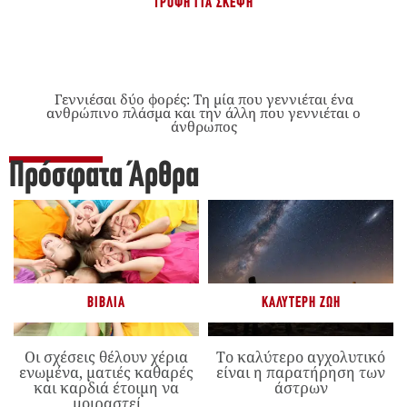
ΤΡΟΦΉ ΓΙΑ ΣΚΈΨΗ
Γεννιέσαι δύο φορές: Tη μία που γεννιέται ένα
ανθρώπινο πλάσμα και την άλλη που γεννιέται ο
άνθρωπος
Πρόσφατα Άρθρα
ΒΙΒΛΊΑ
ΚΑΛΎΤΕΡΗ ΖΩΉ
Οι σχέσεις θέλουν χέρια
Το καλύτερο αγχολυτικό
ενωμένα, ματιές καθαρές
είναι η παρατήρηση των
και καρδιά έτοιμη να
άστρων
μοιραστεί