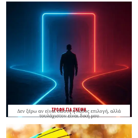
ΤΡΟΦΗ ΓΙΑ ΣΚΕΨΗ
Δεν ξέρω αν είναι σωστή ή λάθος επιλογή, αλλά
τουλάχιστον είναι δική μου