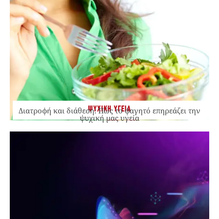
ΨΥΧΙΚΗ ΥΓΕΙΑ
Διατροφή και διάθεση: Πώς το φαγητό επηρεάζει την
ψυχική μας υγεία