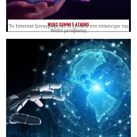
WEB3 SUMMIT ATHENS
Το Internet ξαναγράφεται. Η Ελλάδα στο επίκεντρο της
Web3 μετάβασης