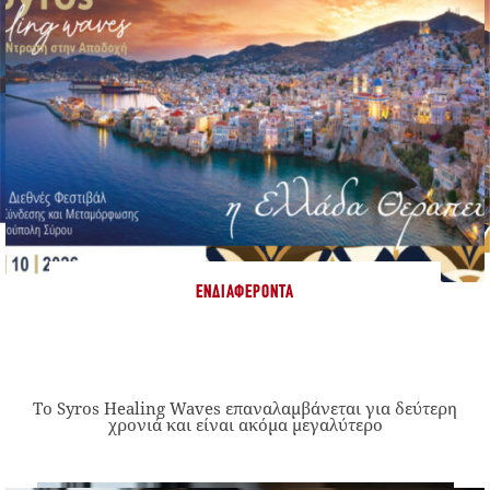
ΕΝΔΙΑΦΈΡΟΝΤΑ
Το Syros Healing Waves επαναλαμβάνεται για δεύτερη
χρονιά και είναι ακόμα μεγαλύτερο