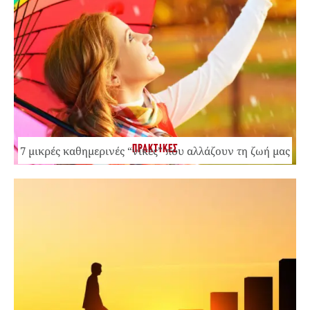
ΠΡΑΚΤΙΚΕΣ
7 μικρές καθημερινές “νίκες” που αλλάζουν τη ζωή μας