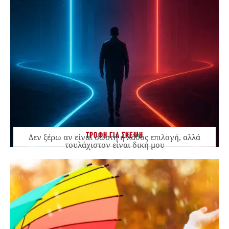
ΤΡΟΦΗ ΓΙΑ ΣΚΕΨΗ
Δεν ξέρω αν είναι σωστή ή λάθος επιλογή, αλλά
τουλάχιστον είναι δική μου