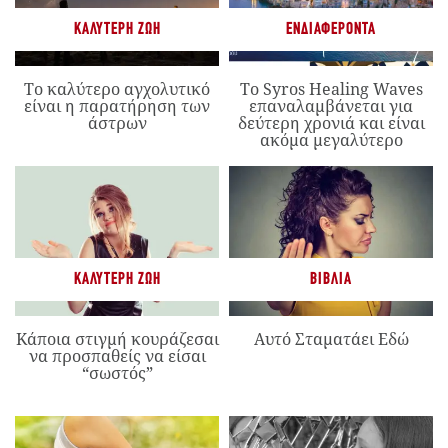
ΚΑΛΎΤΕΡΗ ΖΩΉ
ΕΝΔΙΑΦΈΡΟΝΤΑ
Το καλύτερο αγχολυτικό
Το Syros Healing Waves
είναι η παρατήρηση των
επαναλαμβάνεται για
άστρων
δεύτερη χρονιά και είναι
ακόμα μεγαλύτερο
ΚΑΛΎΤΕΡΗ ΖΩΉ
ΒΙΒΛΊΑ
Κάποια στιγμή κουράζεσαι
Αυτό Σταματάει Εδώ
να προσπαθείς να είσαι
“σωστός”