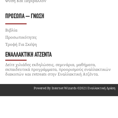
Φύση Και Περιβάλλον
ΠΡΌΣΩΠΑ – ΓΝΏΣΗ
Βιβλία
Προσωπικότητες
Τροφή Για Σκέψη
ΕΝΑΛΛΑΚΤΙΚΉ ΑΤΖΈΝΤΑ
Δείτε χιλιάδες εκδηλώσεις, σεμινάρια, μαθήματα,
εκπαιδευτικά προγράμματα, προορισμούς εναλλακτικών
διακοπών και retreats στην Εναλλακτική Ατζέντα.
Powered By Internet Wizards ©2021 Εναλλακτική Δράση