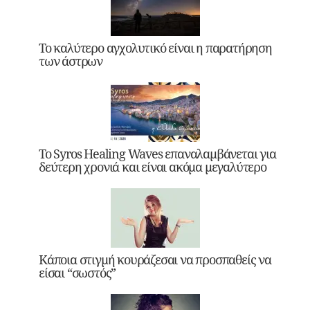
Το καλύτερο αγχολυτικό είναι η παρατήρηση
των άστρων
Το Syros Healing Waves επαναλαμβάνεται για
δεύτερη χρονιά και είναι ακόμα μεγαλύτερο
Κάποια στιγμή κουράζεσαι να προσπαθείς να
είσαι “σωστός”