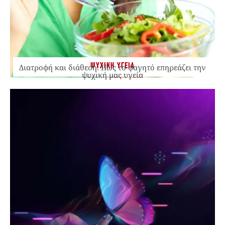
ΨΥΧΙΚΗ ΥΓΕΙΑ
Διατροφή και διάθεση: Πώς το φαγητό επηρεάζει την
ψυχική μας υγεία