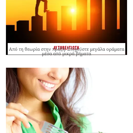
ΑΥΤΟΒΕΛΤΙΩΣΗ
Από τη θεωρία στην πράξη: Στοχεύστε μεγάλα οράματα
μέσα από μικρά βήματα