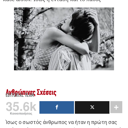
Ανθρώπινες Σχέσεις
EDITORIAL TEAM
35.6k
Κοινοποιήσεις
Ίσως ο σωστός άνθρωπος να ήταν η πρώτη σας