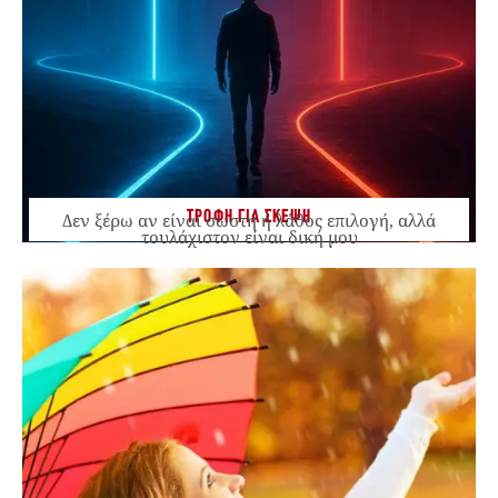
ΤΡΟΦΗ ΓΙΑ ΣΚΕΨΗ
Δεν ξέρω αν είναι σωστή ή λάθος επιλογή, αλλά
τουλάχιστον είναι δική μου