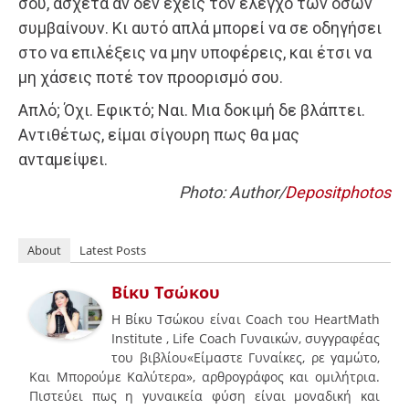
σου, άσχετα αν δεν έχεις τον έλεγχο των όσων
συμβαίνουν. Κι αυτό απλά μπορεί να σε οδηγήσει
στο να επιλέξεις να μην υποφέρεις, και έτσι να
μη χάσεις ποτέ τον προορισμό σου.
Απλό; Όχι. Εφικτό; Ναι. Μια δοκιμή δε βλάπτει.
Αντιθέτως, είμαι σίγουρη πως θα μας
ανταμείψει.
Photo: Author/
Depositphotos
About
Latest Posts
Βίκυ Τσώκου
Η Βίκυ Τσώκου είναι Coach του HeartMath
Institute , Life Coach Γυναικών, συγγραφέας
του βιβλίου«Είμαστε Γυναίκες, ρε γαμώτο,
Και Μπορούμε Καλύτερα», αρθρογράφος και ομιλήτρια.
Πιστεύει πως η γυναικεία φύση είναι μοναδική και