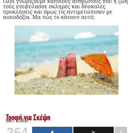
Όλοι γνωρίζουμε κάποιους ανθρώπους που η ζωή
τούς επεφύλασσε σκληρές και δύσκολες
προκλήσεις και όμως τις αντιμετώπισαν με
αισιοδοξία. Μα πώς το κάνουν αυτό;
Τροφή για Σκέψη
ΒΊΚΥ ΤΣΏΚΟΥ
364