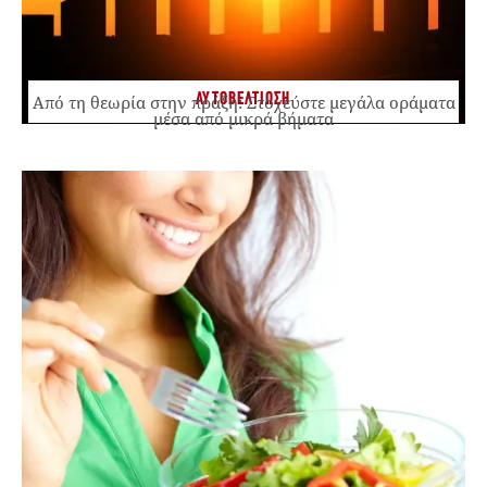
ΑΥΤΟΒΕΛΤΙΩΣΗ
Από τη θεωρία στην πράξη: Στοχεύστε μεγάλα οράματα
μέσα από μικρά βήματα