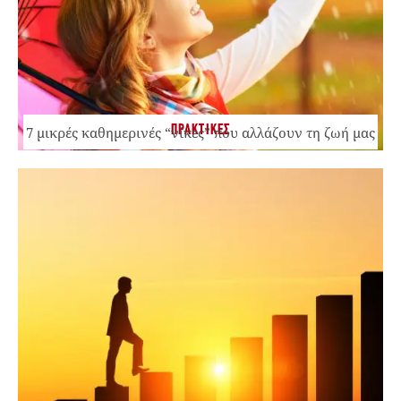
ΠΡΑΚΤΙΚΕΣ
7 μικρές καθημερινές “νίκες” που αλλάζουν τη ζωή μας