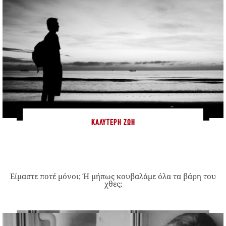
ΚΑΛΎΤΕΡΗ ΖΩΉ
Είμαστε ποτέ μόνοι; Ή μήπως κουβαλάμε όλα τα βάρη του
χθες;