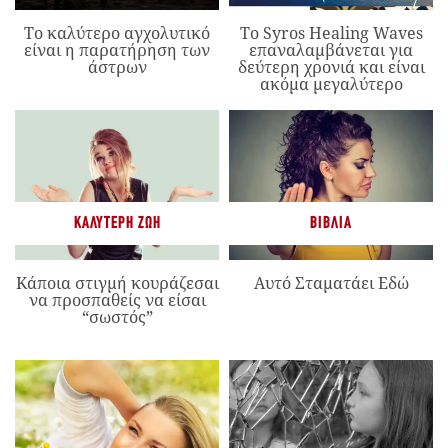
Το καλύτερο αγχολυτικό
Το Syros Healing Waves
είναι η παρατήρηση των
επαναλαμβάνεται για
άστρων
δεύτερη χρονιά και είναι
ακόμα μεγαλύτερο
ΚΑΛΎΤΕΡΗ ΖΩΉ
ΒΙΒΛΊΑ
Κάποια στιγμή κουράζεσαι
Αυτό Σταματάει Εδώ
να προσπαθείς να είσαι
“σωστός”