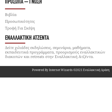
ΠΡΌΣΩΠΑ – ΓΝΏΣΗ
Βιβλία
Προσωπικότητες
Τροφή Για Σκέψη
ΕΝΑΛΛΑΚΤΙΚΉ ΑΤΖΈΝΤΑ
Δείτε χιλιάδες εκδηλώσεις, σεμινάρια, μαθήματα,
εκπαιδευτικά προγράμματα, προορισμούς εναλλακτικών
διακοπών και retreats στην Εναλλακτική Ατζέντα.
Powered By Internet Wizards ©2021 Εναλλακτική Δράση