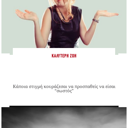
ΚΑΛΎΤΕΡΗ ΖΩΉ
Κάποια στιγμή κουράζεσαι να προσπαθείς να είσαι
“σωστός”