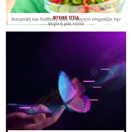
ΨΥΧΙΚΗ ΥΓΕΙΑ
Διατροφή και διάθεση: Πώς το φαγητό επηρεάζει την
ψυχική μας υγεία