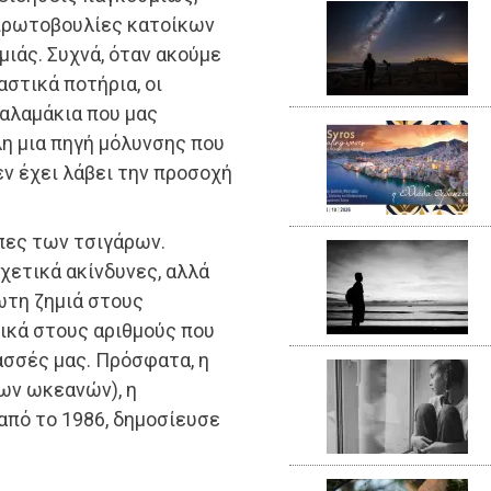
 πρωτοβουλίες κατοίκων
ιάς. Συχνά, όταν ακούμε
αστικά ποτήρια, οι
καλαμάκια που μας
λη μια πηγή μόλυνσης που
εν έχει λάβει την προσοχή
πες των τσιγάρων.
σχετικά ακίνδυνες, αλλά
ωτη ζημιά στους
δικά στους αριθμούς που
ασσές μας. Πρόσφατα, η
ων ωκεανών), η
από το 1986, δημοσίευσε