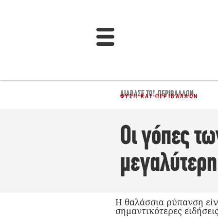
ΔΙΆΒΑΣΈ ΤΟ!
,
ΠΕΡΙΒΆΛΛΟΝ
ΦΎΣΗ ΚΑΙ ΠΕΡΙΒΆΛΛΟΝ
Οι γόπες τ
μεγαλύτερη
Η θαλάσσια ρύπανση είν
σημαντικότερες ειδήσεις