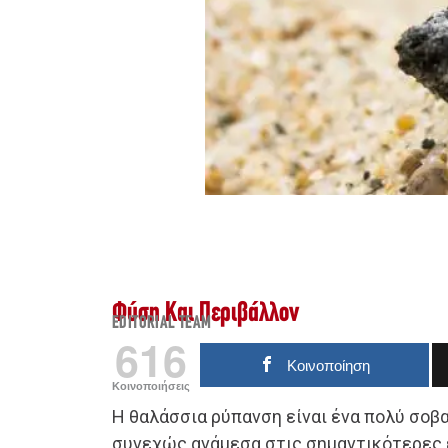
Φύση Και Περιβάλλον
EDITORIAL TEAM
616
Κοινοποίηση
Κοινοποιήσεις
Η θαλάσσια ρύπανση είναι ένα πολύ σοβα
συνεχώς ανάμεσα στις σημαντικότερες 