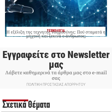
ΤΕΧΝΟΛΟΓΙΑ
Η εξέλιξη της τεχνητής νοημοσύνης: Πού σταματά η
μηχανή και ξεκινά ο άνθρωπος;
Εγγραφείτε στο Newsletter
μας
Λάβετε καθημερινά τα άρθρα μας στο e-mail
σας
ΠΟΛΙΤΙΚΗ ΠΡΟΣΤΑΣΙΑΣ ΑΠΟΡΡΗΤΟΥ
Σχετικά Θέματα