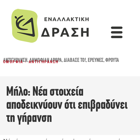
ΑΝΤΙΓΉΡΑΝΣΗ
,
ΔΗΜΟΦΙΛΉ ΆΡΘΡΑ
,
ΔΙΆΒΑΣΈ ΤΟ!
,
ΈΡΕΥΝΕΣ
,
ΦΡΟΎΤΑ
ΟΜΟΡΦΙΆ - ΑΝΤΙΓΉΡΑΝΣΗ
Μήλο: Νέα στοιχεία
αποδεικνύουν ότι επιβραδύνει
τη γήρανση