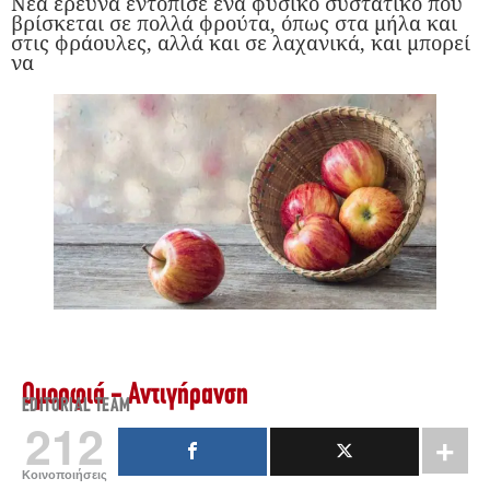
Νέα έρευνα εντόπισε ένα φυσικό συστατικό που
βρίσκεται σε πολλά φρούτα, όπως στα μήλα και
στις φράουλες, αλλά και σε λαχανικά, και μπορεί
να
Ομορφιά - Αντιγήρανση
EDITORIAL TEAM
212
Κοινοποιήσεις