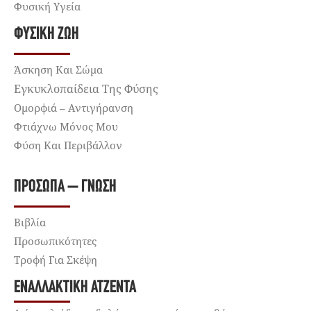
Φυσική Υγεία
ΦΥΣΙΚΉ ΖΩΉ
Άσκηση Και Σώμα
Εγκυκλοπαίδεια Της Φύσης
Ομορφιά – Αντιγήρανση
Φτιάχνω Μόνος Μου
Φύση Και Περιβάλλον
ΠΡΌΣΩΠΑ – ΓΝΏΣΗ
Βιβλία
Προσωπικότητες
Τροφή Για Σκέψη
ΕΝΑΛΛΑΚΤΙΚΉ ΑΤΖΈΝΤΑ