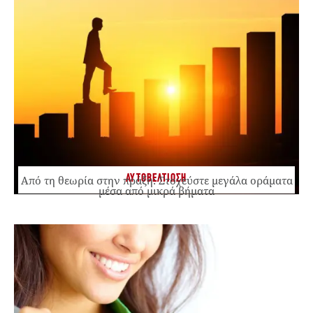
ΑΥΤΟΒΕΛΤΙΩΣΗ
Από τη θεωρία στην πράξη: Στοχεύστε μεγάλα οράματα
μέσα από μικρά βήματα