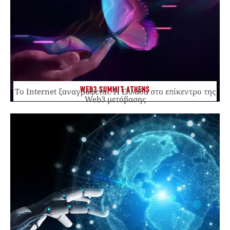
WEB3 SUMMIT ATHENS
Το Internet ξαναγράφεται. Η Ελλάδα στο επίκεντρο της
Web3 μετάβασης