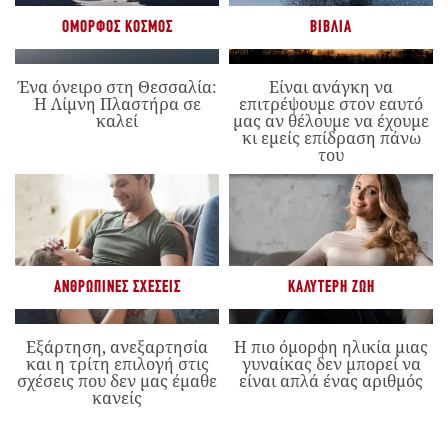
ΌΜΟΡΦΟΣ ΚΌΣΜΟΣ
ΒΙΒΛΊΑ
Ένα όνειρο στη Θεσσαλία:
Είναι ανάγκη να
Η Λίμνη Πλαστήρα σε
επιτρέψουμε στον εαυτό
καλεί
μας αν θέλουμε να έχουμε
κι εμείς επίδραση πάνω
του
ΑΝΘΡΏΠΙΝΕΣ ΣΧΈΣΕΙΣ
ΚΑΛΎΤΕΡΗ ΖΩΉ
Εξάρτηση, ανεξαρτησία
Η πιο όμορφη ηλικία μιας
και η τρίτη επιλογή στις
γυναίκας δεν μπορεί να
σχέσεις που δεν μας έμαθε
είναι απλά ένας αριθμός
κανείς