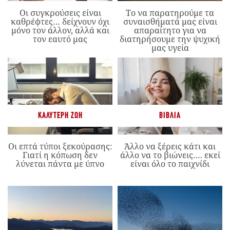
Οι συγκρούσεις είναι
Το να παρατηρούμε τα
καθρέφτες… δείχνουν όχι
συναισθήματά μας είναι
μόνο τον άλλον, αλλά και
απαραίτητο για να
τον εαυτό μας
διατηρήσουμε την ψυχική
μας υγεία
ΚΑΛΎΤΕΡΗ ΖΩΉ
ΒΙΒΛΊΑ
Οι επτά τύποι ξεκούρασης:
Άλλο να ξέρεις κάτι και
Γιατί η κόπωση δεν
άλλο να το βιώνεις…. εκεί
λύνεται πάντα με ύπνο
είναι όλο το παιχνίδι