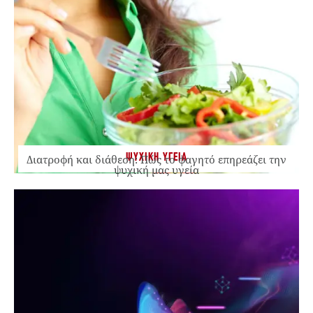
ΨΥΧΙΚΗ ΥΓΕΙΑ
Διατροφή και διάθεση: Πώς το φαγητό επηρεάζει την
ψυχική μας υγεία