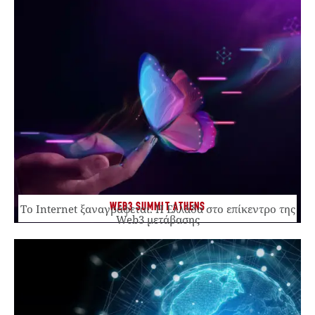
WEB3 SUMMIT ATHENS
Το Internet ξαναγράφεται. Η Ελλάδα στο επίκεντρο της
Web3 μετάβασης