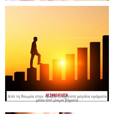
ΑΥΤΟΒΕΛΤΙΩΣΗ
Από τη θεωρία στην πράξη: Στοχεύστε μεγάλα οράματα
μέσα από μικρά βήματα