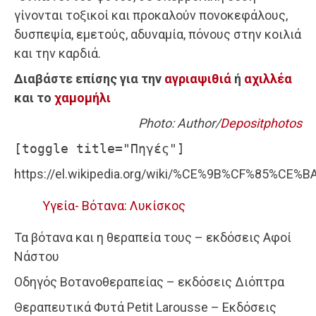
γίνονται τοξικοί και προκαλούν πονοκεφάλους,
δυσπεψία, εμετούς, αδυναμία, πόνους στην κοιλιά
και την καρδιά.
Διαβάστε επίσης για την
αγριαψιθιά
ή
αχιλλέα
και το
χαμομήλι
Photo: Author/
Depositphotos
[toggle title="Πηγές"]
https://el.wikipedia.org/wiki/%CE%9B%CF%85%
Υγεία- Βότανα: Λυκίσκος
Τα βότανα και η θεραπεία τους – εκδόσεις Αφοί
Νάστου
Οδηγός Βοτανοθεραπείας – εκδόσεις Διόπτρα
Θεραπευτικά Φυτά Petit Larousse – Εκδόσεις