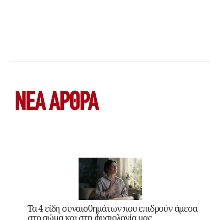
ΝΕΑ ΆΡΘΡΑ
Τα 4 είδη συναισθημάτων που επιδρούν άμεσα
στο σώμα και στη φυσιολογία μας