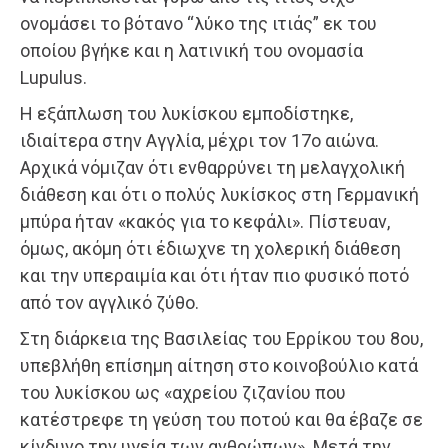
ονομάσει το βότανο “λύκο της ιτιάς” εκ του
οποίου βγήκε και η λατινική του ονομασία
Lupulus.
Η εξάπλωση του λυκίσκου εμποδίστηκε,
ιδιαίτερα στην Αγγλία, μέχρι τον 17ο αιώνα.
Αρχικά νόμιζαν ότι ενθαρρύνει τη μελαγχολική
διάθεση και ότι ο πολύς λυκίσκος στη Γερμανική
μπύρα ήταν «κακός για το κεφάλι». Πίστευαν,
όμως, ακόμη ότι έδιωχνε τη χολερική διάθεση
και την υπεραιμία και ότι ήταν πιο φυσικό ποτό
από τον αγγλικό ζύθο.
Στη διάρκεια της Βασιλείας του Ερρίκου του 8ου,
υπεβλήθη επίσημη αίτηση στο κοινοβούλιο κατά
του λυκίσκου ως «αχρείου ζιζανίου που
κατέστρεφε τη γεύση του ποτού και θα έβαζε σε
κίνδυνο την υγεία των ανθρώπων». Μετά την