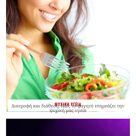
ΨΥΧΙΚΗ ΥΓΕΙΑ
Διατροφή και διάθεση: Πώς το φαγητό επηρεάζει την
ψυχική μας υγεία