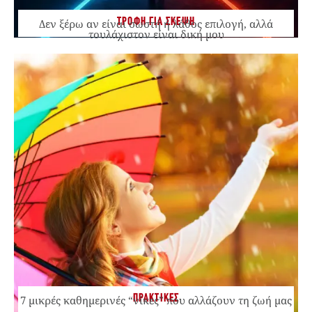
ΤΡΟΦΗ ΓΙΑ ΣΚΕΨΗ
Δεν ξέρω αν είναι σωστή ή λάθος επιλογή, αλλά
τουλάχιστον είναι δική μου
ΠΡΑΚΤΙΚΕΣ
7 μικρές καθημερινές “νίκες” που αλλάζουν τη ζωή μας