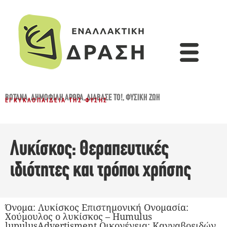
ΒΌΤΑΝΑ
,
ΔΗΜΟΦΙΛΉ ΆΡΘΡΑ
,
ΔΙΆΒΑΣΈ ΤΟ!
,
ΦΥΣΙΚΉ ΖΩΉ
ΕΓΚΥΚΛΟΠΑΊΔΕΙΑ ΤΗΣ ΦΎΣΗΣ
Λυκίσκος: Θεραπευτικές
ιδιότητες και τρόποι χρήσης
Όνομα: Λυκίσκος Επιστημονική Ονομασία:
Χούμουλος ο λυκίσκος – Humulus
lupulusAdvertisment Οικογένεια: Κανναβοειδών