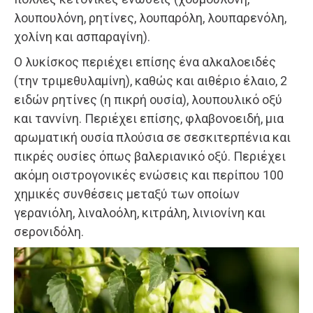
λουπουλόνη, ρητίνες, λουπαρόλη, λουπαρενόλη,
χολίνη και ασπαραγίνη).
Ο λυκίσκος περιέχει επίσης ένα αλκαλοειδές
(την τριμεθυλαμίνη), καθώς και αιθέριο έλαιο, 2
ειδών ρητίνες (η πικρή ουσία), λουπουλικό οξύ
και ταννίνη. Περιέχει επίσης, φλαβονοειδή, μια
αρωματική ουσία πλούσια σε σεσκιτερπένια και
πικρές ουσίες όπως βαλεριανικό οξύ. Περιέχει
ακόμη οιστρογονικές ενώσεις και περίπου 100
χημικές συνθέσεις μεταξύ των οποίων
γερανιόλη, λιναλοόλη, κιτράλη, λινιονίνη και
σερονιδόλη.