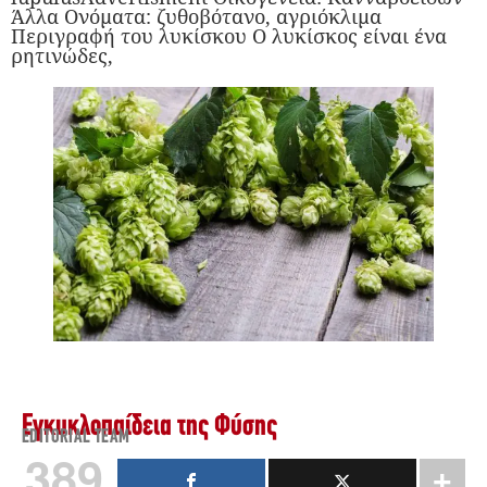
Άλλα Ονόματα: ζυθοβότανο, αγριόκλιμα
Περιγραφή του λυκίσκου Ο λυκίσκος είναι ένα
ρητινώδες,
Εγκυκλοπαίδεια της Φύσης
EDITORIAL TEAM
389