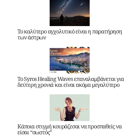
Το καλύτερο αγχολυτικό είναι η παρατήρηση
των άστρων
Το Syros Healing Waves επαναλαμβάνεται για
δεύτερη χρονιά και είναι ακόμα μεγαλύτερο
Κάποια στιγμή κουράζεσαι να προσπαθείς να
είσαι “σωστός”