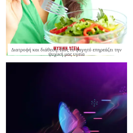
ΨΥΧΙΚΗ ΥΓΕΙΑ
Διατροφή και διάθεση: Πώς το φαγητό επηρεάζει την
ψυχική μας υγεία