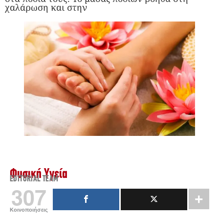
χαλάρωση και στην
Φυσική Υγεία
EDITORIAL TEAM
307
Κοινοποιήσεις