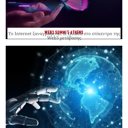
WEB3 SUMMIT ATHENS
Το Internet ξαναγράφεται. Η Ελλάδα στο επίκεντρο της
Web3 μετάβασης