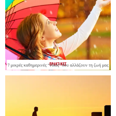
ΠΡΑΚΤΙΚΕΣ
7 μικρές καθημερινές “νίκες” που αλλάζουν τη ζωή μας