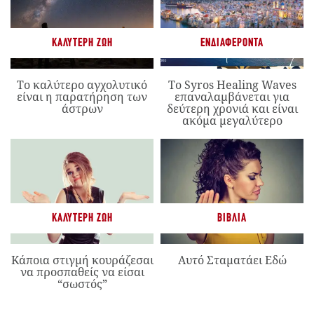
ΚΑΛΎΤΕΡΗ ΖΩΉ
ΕΝΔΙΑΦΈΡΟΝΤΑ
Το καλύτερο αγχολυτικό
Το Syros Healing Waves
είναι η παρατήρηση των
επαναλαμβάνεται για
άστρων
δεύτερη χρονιά και είναι
ακόμα μεγαλύτερο
ΚΑΛΎΤΕΡΗ ΖΩΉ
ΒΙΒΛΊΑ
Κάποια στιγμή κουράζεσαι
Αυτό Σταματάει Εδώ
να προσπαθείς να είσαι
“σωστός”