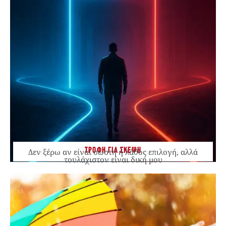
ΤΡΟΦΗ ΓΙΑ ΣΚΕΨΗ
Δεν ξέρω αν είναι σωστή ή λάθος επιλογή, αλλά
τουλάχιστον είναι δική μου