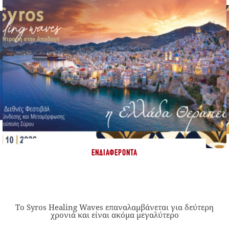
ΕΝΔΙΑΦΈΡΟΝΤΑ
Το Syros Healing Waves επαναλαμβάνεται για δεύτερη
χρονιά και είναι ακόμα μεγαλύτερο