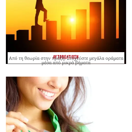
ΑΥΤΟΒΕΛΤΙΩΣΗ
Από τη θεωρία στην πράξη: Στοχεύστε μεγάλα οράματα
μέσα από μικρά βήματα