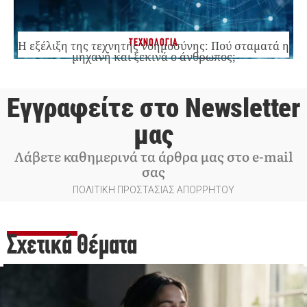
ΤΕΧΝΟΛΟΓΙΑ
Η εξέλιξη της τεχνητής νοημοσύνης: Πού σταματά η
μηχανή και ξεκινά ο άνθρωπος;
Εγγραφείτε στο Newsletter
μας
Λάβετε καθημερινά τα άρθρα μας στο e-mail
σας
ΠΟΛΙΤΙΚΗ ΠΡΟΣΤΑΣΙΑΣ ΑΠΟΡΡΗΤΟΥ
Σχετικά Θέματα