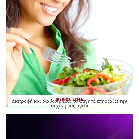
ΨΥΧΙΚΗ ΥΓΕΙΑ
Διατροφή και διάθεση: Πώς το φαγητό επηρεάζει την
ψυχική μας υγεία