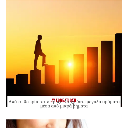
ΑΥΤΟΒΕΛΤΙΩΣΗ
Από τη θεωρία στην πράξη: Στοχεύστε μεγάλα οράματα
μέσα από μικρά βήματα