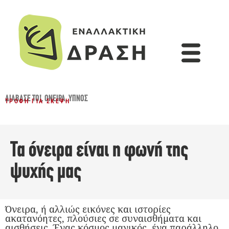
ΔΙΆΒΑΣΈ ΤΟ!
,
ΌΝΕΙΡΑ
,
ΎΠΝΟΣ
ΤΡΟΦΉ ΓΙΑ ΣΚΈΨΗ
Τα όνειρα είναι η φωνή της
ψυχής μας
Όνειρα, ή αλλιώς εικόνες και ιστορίες
ακατανόητες, πλούσιες σε συναισθήματα και
αισθήσεις. Ένας κόσμος μαγικός, ένα παράλληλο