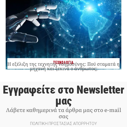
ΤΕΧΝΟΛΟΓΙΑ
Η εξέλιξη της τεχνητής νοημοσύνης: Πού σταματά η
μηχανή και ξεκινά ο άνθρωπος;
Εγγραφείτε στο Newsletter
μας
Λάβετε καθημερινά τα άρθρα μας στο e-mail
σας
ΠΟΛΙΤΙΚΗ ΠΡΟΣΤΑΣΙΑΣ ΑΠΟΡΡΗΤΟΥ