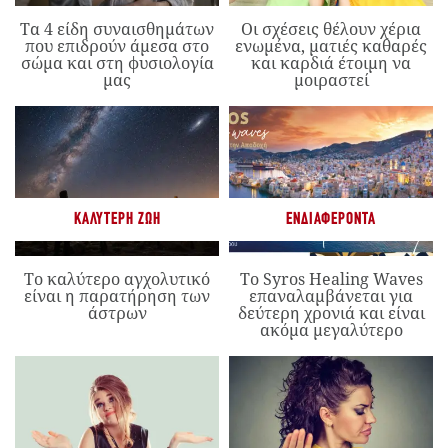
Τα 4 είδη συναισθημάτων
Οι σχέσεις θέλουν χέρια
που επιδρούν άμεσα στο
ενωμένα, ματιές καθαρές
σώμα και στη φυσιολογία
και καρδιά έτοιμη να
μας
μοιραστεί
ΚΑΛΎΤΕΡΗ ΖΩΉ
ΕΝΔΙΑΦΈΡΟΝΤΑ
Το καλύτερο αγχολυτικό
Το Syros Healing Waves
είναι η παρατήρηση των
επαναλαμβάνεται για
άστρων
δεύτερη χρονιά και είναι
ακόμα μεγαλύτερο