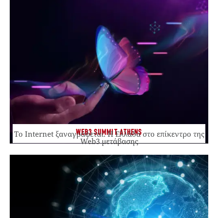
WEB3 SUMMIT ATHENS
Το Internet ξαναγράφεται. Η Ελλάδα στο επίκεντρο της
Web3 μετάβασης