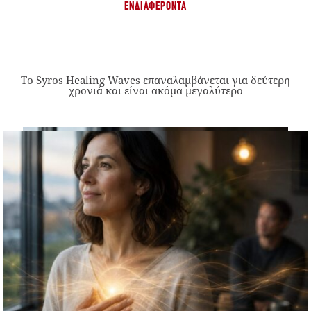
ΕΝΔΙΑΦΈΡΟΝΤΑ
Το Syros Healing Waves επαναλαμβάνεται για δεύτερη
χρονιά και είναι ακόμα μεγαλύτερο