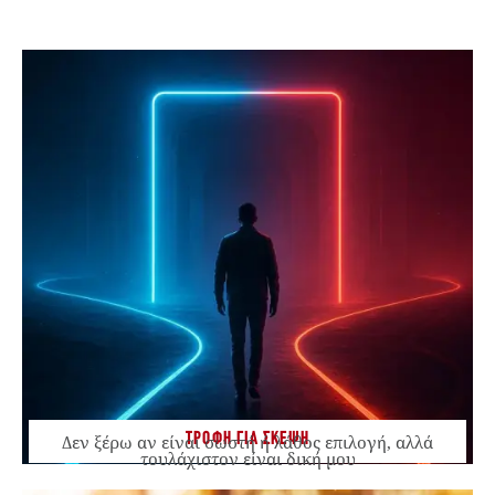
ΤΡΟΦΗ ΓΙΑ ΣΚΕΨΗ
Δεν ξέρω αν είναι σωστή ή λάθος επιλογή, αλλά
τουλάχιστον είναι δική μου