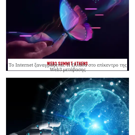
WEB3 SUMMIT ATHENS
Το Internet ξαναγράφεται. Η Ελλάδα στο επίκεντρο της
Web3 μετάβασης