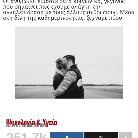
Οι άνθρωποι είμαστε όντα κοινωνικά, γεγονός
που σημαίνει πως έχουμε ανάγκη την
αλληλεπίδραση με τους άλλους ανθρώπους. Μέσα
στη δίνη της καθημερινότητας, ξεχνάμε πόσο
Ψυχολογία & Υγεία
ΜΑΡΊΑ ΣΚΑΜΠΑΡΔΏΝΗ
251.7k