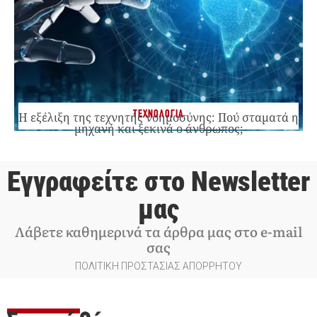
ΤΕΧΝΟΛΟΓΙΑ
Η εξέλιξη της τεχνητής νοημοσύνης: Πού σταματά η
μηχανή και ξεκινά ο άνθρωπος;
Εγγραφείτε στο Newsletter
μας
Λάβετε καθημερινά τα άρθρα μας στο e-mail
σας
ΠΟΛΙΤΙΚΗ ΠΡΟΣΤΑΣΙΑΣ ΑΠΟΡΡΗΤΟΥ