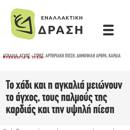
ΑΓΚΑΛΙΆ
,
ΆΓΧΟΣ - ΣΤΡΕΣ
,
ΑΡΤΗΡΙΑΚΉ ΠΊΕΣΗ
,
ΔΗΜΟΦΙΛΉ ΆΡΘΡΑ
,
ΚΑΡΔΙΆ
ΨΥΧΟΛΟΓΊΑ & ΥΓΕΊΑ
Το χάδι και η αγκαλιά μειώνουν
το άγχος, τους παλμούς της
καρδιάς και την υψηλή πίεση