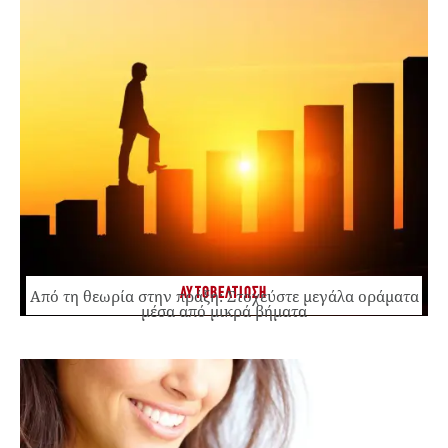
ΑΥΤΟΒΕΛΤΙΩΣΗ
Από τη θεωρία στην πράξη: Στοχεύστε μεγάλα οράματα
μέσα από μικρά βήματα