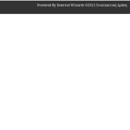
Powered By Internet Wizards ©2021 Εναλλακτική Δράση