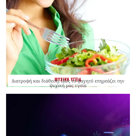
ΨΥΧΙΚΗ ΥΓΕΙΑ
Διατροφή και διάθεση: Πώς το φαγητό επηρεάζει την
ψυχική μας υγεία