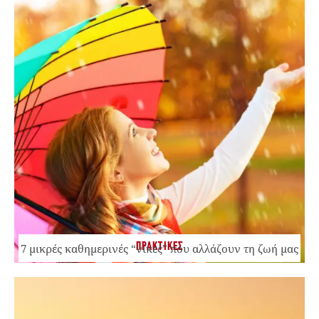
ΠΡΑΚΤΙΚΕΣ
7 μικρές καθημερινές “νίκες” που αλλάζουν τη ζωή μας