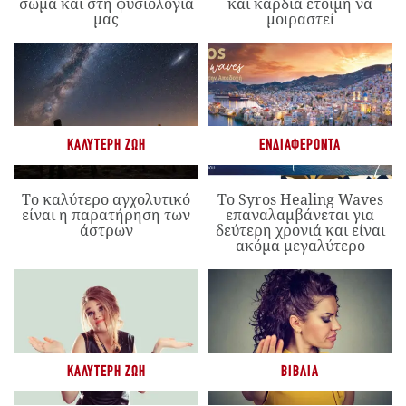
σώμα και στη φυσιολογία
και καρδιά έτοιμη να
μας
μοιραστεί
ΚΑΛΎΤΕΡΗ ΖΩΉ
ΕΝΔΙΑΦΈΡΟΝΤΑ
Το καλύτερο αγχολυτικό
Το Syros Healing Waves
είναι η παρατήρηση των
επαναλαμβάνεται για
άστρων
δεύτερη χρονιά και είναι
ακόμα μεγαλύτερο
ΚΑΛΎΤΕΡΗ ΖΩΉ
ΒΙΒΛΊΑ