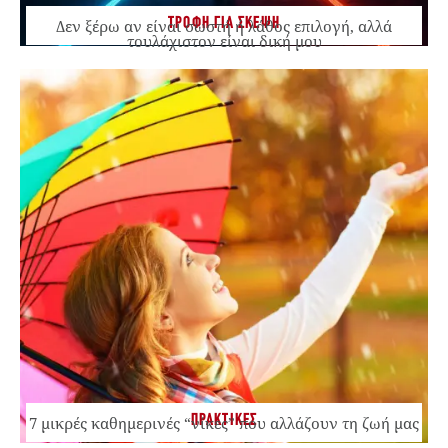
ΤΡΟΦΗ ΓΙΑ ΣΚΕΨΗ
Δεν ξέρω αν είναι σωστή ή λάθος επιλογή, αλλά
τουλάχιστον είναι δική μου
ΠΡΑΚΤΙΚΕΣ
7 μικρές καθημερινές “νίκες” που αλλάζουν τη ζωή μας