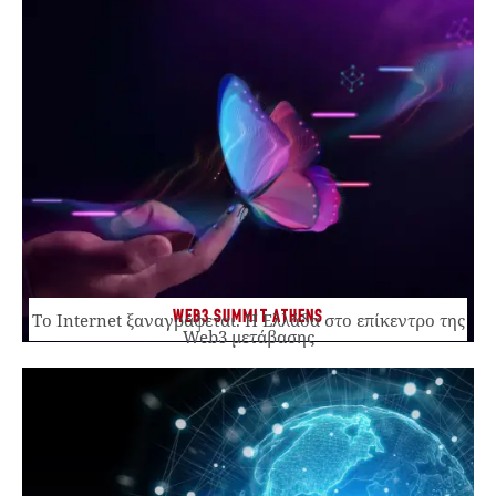
WEB3 SUMMIT ATHENS
Το Internet ξαναγράφεται. Η Ελλάδα στο επίκεντρο της
Web3 μετάβασης