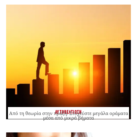
ΑΥΤΟΒΕΛΤΙΩΣΗ
Από τη θεωρία στην πράξη: Στοχεύστε μεγάλα οράματα
μέσα από μικρά βήματα