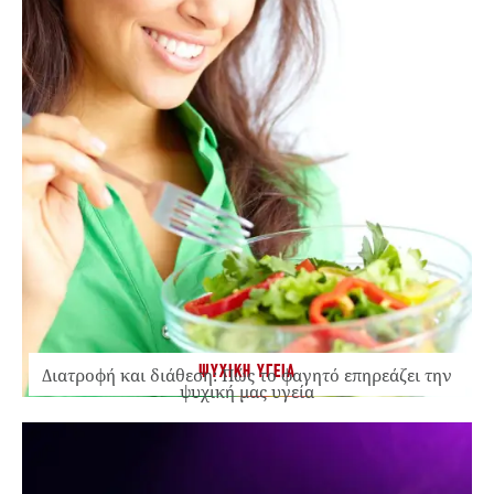
ΨΥΧΙΚΗ ΥΓΕΙΑ
Διατροφή και διάθεση: Πώς το φαγητό επηρεάζει την
ψυχική μας υγεία