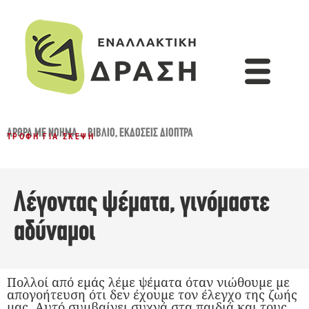
ΆΡΘΡΑ ΜΕ ΝΌΗΜΑ...
,
ΒΙΒΛΊΟ
,
ΕΚΔΌΣΕΙΣ ΔΙΌΠΤΡΑ
ΤΡΟΦΉ ΓΙΑ ΣΚΈΨΗ
Λέγοντας ψέματα, γινόμαστε
αδύναμοι
Πολλοί από εμάς λέμε ψέματα όταν νιώθουμε με
απογοήτευση ότι δεν έχουμε τον έλεγχο της ζωής
μας. Αυτό συμβαίνει συχνά στα παιδιά και τους