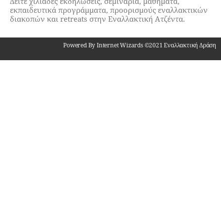
Δείτε χιλιάδες εκδηλώσεις, σεμινάρια, μαθήματα,
εκπαιδευτικά προγράμματα, προορισμούς εναλλακτικών
διακοπών και retreats στην Εναλλακτική Ατζέντα.
Powered By Internet Wizards ©2021 Εναλλακτική Δράση