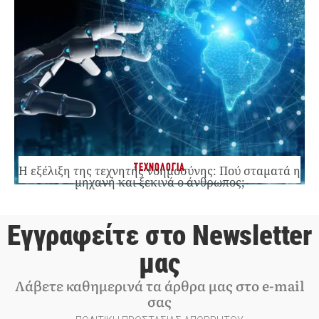
ΤΕΧΝΟΛΟΓΙΑ
Η εξέλιξη της τεχνητής νοημοσύνης: Πού σταματά η
μηχανή και ξεκινά ο άνθρωπος;
Εγγραφείτε στο Newsletter
μας
Λάβετε καθημερινά τα άρθρα μας στο e-mail
σας