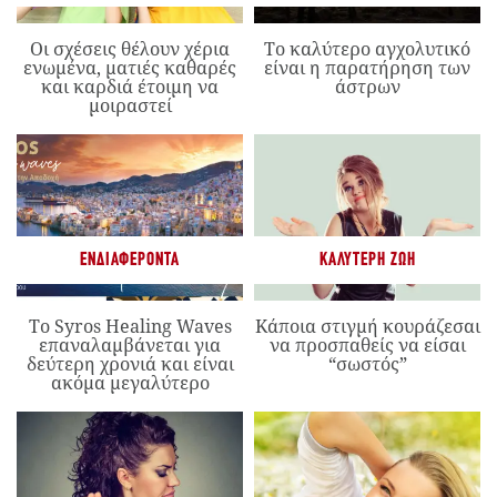
Οι σχέσεις θέλουν χέρια
Το καλύτερο αγχολυτικό
ενωμένα, ματιές καθαρές
είναι η παρατήρηση των
και καρδιά έτοιμη να
άστρων
μοιραστεί
ΕΝΔΙΑΦΈΡΟΝΤΑ
ΚΑΛΎΤΕΡΗ ΖΩΉ
Το Syros Healing Waves
Κάποια στιγμή κουράζεσαι
επαναλαμβάνεται για
να προσπαθείς να είσαι
δεύτερη χρονιά και είναι
“σωστός”
ακόμα μεγαλύτερο